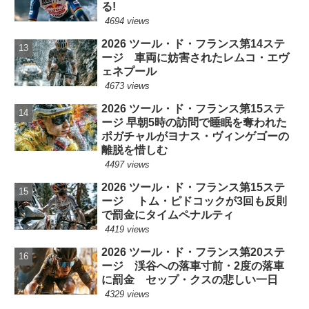
る!
4694 views
2026 ツール・ド・フランス第14ステ
ージ 車両に妨害されたレムコ・エヴ
ェネプール
4673 views
2026 ツール・ド・フランス第15ステ
ージ 早朝5時の訪問で睡眠を奪われた
ポガチャルがヨナス・ヴィンゲゴーの
離脱を惜しむ
4497 views
2026 ツール・ド・フランス第15ステ
ージ トム・ピドコックが3回も反則
で罰金にタイムペナルティ
4419 views
2026 ツール・ド・フランス第20ステ
ージ 渓谷への落車寸前・2度の落車
に罰金 セップ・クスの悲しい一日
4329 views