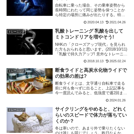
自転車に乗った場合、その乗車姿勢から
長時間にわたって同じ姿勢を保つことか
ら特定の場所に痛みが出たりする。特に
ロードバイクの場合には、ハンドル位置
2020.04.13
2021.04.26
が遠く低いのでなおさらだ。腰であると
か、肩であるとか、背中であるとか、人
乳酸トレーニング 乳酸を出して
トレーニング
によって痛みの出方はそれ...
ミトコンドリアを増やそう!
NHKの「クローズアップ現代」を見られ
た方もおられると思います。(2018/10/11)
「乳酸で持久力アップ! 意外なトレーニン
グ法 萩野公介選手」と題して紹介され
2018.10.13
2025.02.24
てました。これまで乳酸がたまると、疲
れて運動出来なくなると言われてました
断食ライドと高炭水化物ライドで
トレーニング
が、...
の効果の差は?
断食ライドとは、文字通り自転車で走る
前に何も食べずに出ること。上記記事を
今一度読んでみると、低強度で週2回まで
となっていた。私は何を勘違いしたの
2024.01.26
か、毎回食事せずに乗っていたのだけ
ど、まあ支障はなかった。2時間くらいま
サイクリングをやめると、どれく
トレーニング
でならば問題ないようだ。...
らいのスピードで体力が落ちてい
くのか？
冬は寒いので、あまり外で乗りたくない
のは誰しも同じでしょう。昨日なんか、