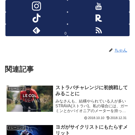
0
ちゃん
関連記事
ストラバチャレンジに初挑戦して
トレーニング
みることに
みなさんも、結構やられている人が多い
STRAVA(ストラバ)。私の場合には、ガー
ミンとかパイオニアのメーターを持って
ないので、スマホでストラバのアプリを
2018.10.10
2018.12.31
起動して記録してます。使い始めて2年く
らいですが日記代わりに記録をつけてま
ヨガがサイクリストにもたらすメ
トレーニング
す。今回初めて...
リット