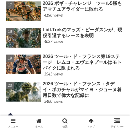
2026 ポギ・チャレンジ ツール5勝も
アマチュアライダーに敗れる
4198 views
Lidl-Trekのマッズ・ピーダスンが、現
役引退するレースを表明
4037 views
2026 ツール・ド・フランス第19ステ
ージ レムコ・エヴェネプールはモト
バイクに阻まれる
3543 views
2026 ツール・ド・フランス：タデ
イ・ポガチャルがマイヨ・ジョーヌ着
用日数で偉大な記録に
3480 views
タグ
メニュー
ホーム
検索
トップ
サイドバー