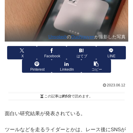
Unsplash
の
DuoNguyen
が撮影した写真
X
Facebook
はてブ
LINE
Pinterest
LinkedIn
コピー
2023.06.12
この記事は
約5分
で読めます。
面白い研究結果が発表されている。
ツールなどを走るライダーとかは、レース後にSNSが