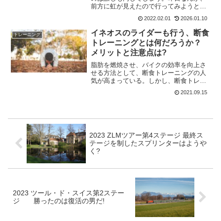
前方に虹が見えたので行ってみようと思
って走っていたら、雪からしっかりと雨
2022.02.01
2026.01.10
に。まあ、行も帰りも虹が見れたので良
かったけど。中には冬の間はランニング
イネオスのライダーも行う、断食
トレーニング
して自転車に乗らないとか...
トレーニングとは何だろうか？
メリットと注意点は?
脂肪を燃焼させ、バイクの効率を向上さ
せる方法として、断食トレーニングの人
気が高まっている。しかし、断食トレー
ニングとは正確には何だろうか。食べず
2021.09.15
に乗るということだろうけど、潜在的な
利点とリスクは何だろう。ハンガーノッ
クにならない?どのように...
2023 ZLMツアー第4ステージ 最終ス
テージを制したスプリンターはようや
く?
2023 ツール・ド・スイス第2ステー
ジ 勝ったのは復活の男だ!