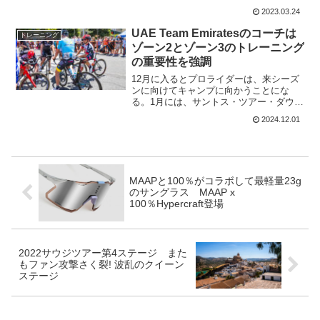
なのか？また、リスクはないのだろう
2023.03.24
か？スポーツドクターのTom Teulingkx
は、「私は以前から、ライダーは若いう
UAE Team Emiratesのコーチは
トレーニング
ちから走り始め...
ゾーン2とゾーン3のトレーニング
の重要性を強調
12月に入るとプロライダーは、来シーズ
ンに向けてキャンプに向かうことにな
る。1月には、サントス・ツアー・ダウン
アンダーが始まるのだ。UAE Team
2024.12.01
Emiratesのトレーニングディレクターで
あるジャコモ・ノタリが、シーズン開始
からのトレ...
MAAPと100％がコラボして最軽量23g
のサングラス MAAP x
100％Hypercraft登場
2022サウジツアー第4ステージ また
もファン攻撃さく裂! 波乱のクイーン
ステージ