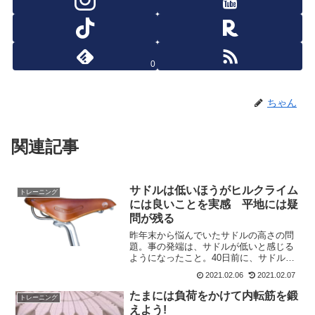
0
ちゃん
関連記事
サドルは低いほうがヒルクライム
トレーニング
には良いことを実感 平地には疑
問が残る
昨年末から悩んでいたサドルの高さの問
題。事の発端は、サドルが低いと感じる
ようになったこと。40日前に、サドルを
2mm上げている。その後、年末までに2
2021.02.06
2021.02.07
回サドルを上げている。多分5～6mmほ
ど上がっただろうか。ここから、迷走が
たまには負荷をかけて内転筋を鍛
トレーニング
始まった。どうも登...
えよう!