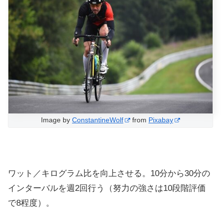
Image by
ConstantineWolf
from
Pixabay
ワット／キログラム比を向上させる。10分から30分の
インターバルを週2回行う（努力の強さは10段階評価
で8程度）。