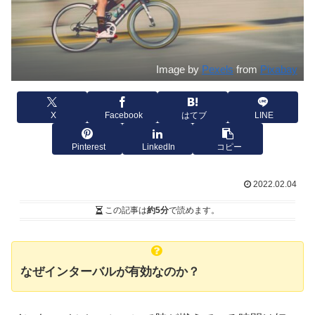
Image by
Pexels
from
Pixabay
X
Facebook
はてブ
LINE
Pinterest
LinkedIn
コピー
2022.02.04
この記事は
約5分
で読めます。
なぜインターバルが有効なのか？