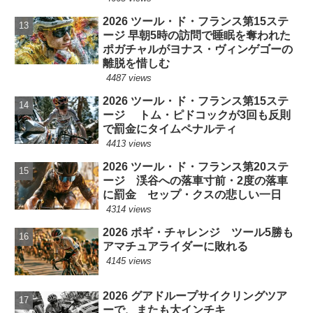
2026 ツール・ド・フランス第15ステ
ージ 早朝5時の訪問で睡眠を奪われた
ポガチャルがヨナス・ヴィンゲゴーの
離脱を惜しむ
4487 views
2026 ツール・ド・フランス第15ステ
ージ トム・ピドコックが3回も反則
で罰金にタイムペナルティ
4413 views
2026 ツール・ド・フランス第20ステ
ージ 渓谷への落車寸前・2度の落車
に罰金 セップ・クスの悲しい一日
4314 views
2026 ポギ・チャレンジ ツール5勝も
アマチュアライダーに敗れる
4145 views
2026 グアドループサイクリングツア
ーで、またも大インチキ