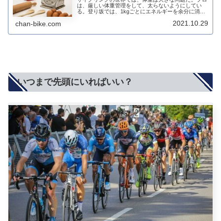
は、厳しい体重管理をして、太らないようにしてい
る。登り坂では、1kgごとにエネルギーを余分に消費
することが分かっている。しかし、実際には、思った
2021.10.29
chan-bike.com
ほどの違いはないのだろうか。ハードなライディン
グ...
いつまで先頭にいればいい？