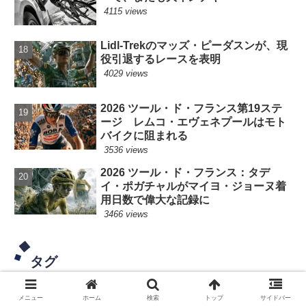
4115 views
Lidl-Trekのマッズ・ピーダスンが、現
役引退するレースを表明
4029 views
2026 ツール・ド・フランス第19ステ
ージ レムコ・エヴェネプールはモト
バイクに阻まれる
3536 views
2026 ツール・ド・フランス：タデ
イ・ポガチャルがマイヨ・ジョーヌ着
用日数で偉大な記録に
3466 views
タグ
メニュー
ホーム
検索
トップ
サイドバー
マチュー・ファンデルプール
タデイ・ポガチャル