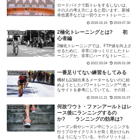
ロードバイクで筋トレをするしないは、
その人の考え方によると思います。新城
幸也選手などは一切ウエートトレーニン
グを行っていませんしね。私の場合に
2018.10.16
2019.07.30
は、整体に通っていた時に良く言われて
いたのが内転筋が外転筋に比べて弱いの
2極化トレーニングとは? 初
トレーニング
でバランスを崩しやすいと言...
心者編
2極化トレーニングでは、FTP値を向上さ
せるために、非常にゆっくりとしたトレ
ーニングか、非常にハードなトレーニン
グのどちらかを行う。80対20の法則を適
2022.03.04
2026.01.08
用すれば可能だが、それは必須ではな
い。 トレーニングセッションの80%は低
一番足りてない練習をしてみる
トレーニング
強度（有酸素性...
機材も記録出来るメーターもないのに始
めようとしたパワートレーニング^^;色々
なサイトを参考にしていても、その目的
によってやるべき練習内容が違うという
2018.11.21
2026.01.07
ことが少しだけわかってきました。その
中で、ペースがないのにタバタとかして
何故ワウト・ファンアールトはレ
トレーニング
もダメという意見もあ...
ース後にランニングするの
か? ランニングの効果は?
シーズン前やシーズン中にランニングを
行うプロサイクリストが良く見かけられ
るようになっている。そのメリットは何