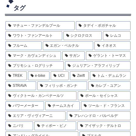
タグ
マチュー・ファンデルプール
タデイ・ポガチャル
ワウト・ファンアールト
シクロクロス
レムコ
フルーム
エガン・ベルナル
イネオス
マーク・カヴェンディシュ
サガン
ゲラント・トーマス
プリモシュ・ログリッチ
ジュリアン・アラフィリップ
TREK
e-bike
UCI
Zwift
トム・デュムラン
STRAVA
フィリッポ・ガンナ
カレブ・ユアン
ヴィクトール・カンペナールツ
ポール・セイシャス
パワーメーター
チームスカイ
ツール・ド・フランス
エリア・ヴィヴィアーニ
アレハンドロ・バルベルデ
ニバリ
ティボー・ピノ
アイザック・デルトロ
アンドレ・グライペル
ブエルタ