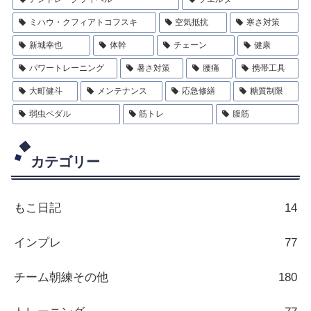
ミハウ・クフィアトコフスキ
空気抵抗
寒さ対策
新城幸也
体幹
チェーン
健康
パワートレーニング
暑さ対策
腰痛
携帯工具
大町健斗
メンテナンス
応急修繕
糖質制限
弱虫ペダル
筋トレ
腹筋
カテゴリー
もこ日記
14
インプレ
77
チーム朝練その他
180