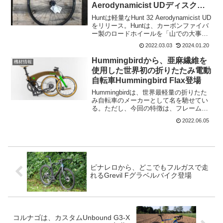
Aerodynamicist UDディスクホ
イール登場
Huntは軽量なHunt 32 Aerodynamicist UD
をリリース。Huntは、カーボンファイバ
ー製のロードホイールを「山での大事な
日のための最初の選択肢」と説明し、ホ
2022.03.03
2024.01.20
イールの強度と信頼性のためにリムの重
量を可能な限り低くしている...
Hummingbirdから、亜麻繊維を
機材情報
使用した世界初の折りたたみ電動
自転車Hummingbird Flax登場
Hummingbirdは、世界最軽量の折りたた
み自転車のメーカーとして名を馳せてい
る。ただし、今回の特徴は、フレーム素
材が亜麻繊維であるということ。
2022.06.05
Hummingbird Flaxは、完全に亜麻繊維で
作られた世界初の折りたたみ式フレーム
だ。...
ピナレロから、どこでもフルガスで走
れるGrevil Fグラベルバイク登場
コルナゴは、カスタムUnbound G3-X