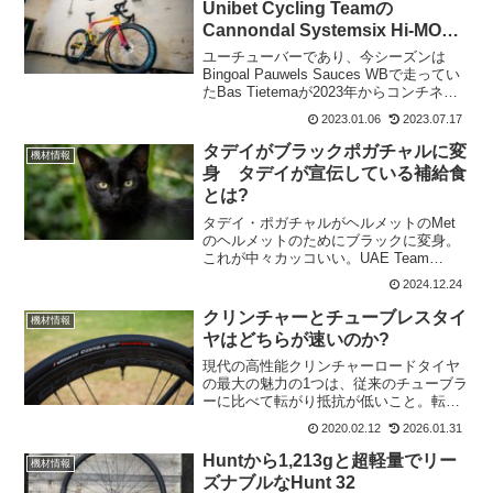
Unibet Cycling Teamの
Cannondal Systemsix Hi-MOD
がハデハデ
ユーチューバーであり、今シーズンは
Bingoal Pauwels Sauces WBで走ってい
たBas Tietemaが2023年からコンチネル
タルチームを立ち上げることが正式に決
2023.01.06
2023.07.17
定している。この新しいチームで乗る
Cannondal Sys...
タデイがブラックポガチャルに変
機材情報
身 タデイが宣伝している補給食
とは?
タデイ・ポガチャルがヘルメットのMet
のヘルメットのためにブラックに変身。
これが中々カッコいい。UAE Team
Emirates XRGのジャージもこれにすれば
2024.12.24
よいのに～。ブラック タデイ この投
稿をInstagramで見る ...
クリンチャーとチューブレスタイ
機材情報
ヤはどちらが速いのか?
現代の高性能クリンチャーロードタイヤ
の最大の魅力の1つは、従来のチューブラ
ーに比べて転がり抵抗が低いこと。転が
り抵抗が大きいタイヤは同じ速度で走行
2020.02.12
2026.01.31
するためにより多くのパワーを必要とす
るが、転がり抵抗が低いタイヤはより少
Huntから1,213gと超軽量でリー
機材情報
ないパワーで良い。市販...
ズナブルなHunt 32