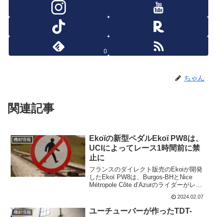
0
ちゃん
関連記事
Ekoïの新型ペダルEkoï PW8は、
機材情報
UCIによってレース1時間前に禁
止に
フランスのダイレクト販売のEkoiが開発
したEkoï PW8は、Burgos-BHとNice
Métropole Côte d’Azurのライダーがレー
スで使用することになっていた。しか
2024.02.07
し、なんとエトワール・ド・ベセージュ
第2ステージ前...
ユーチューバーが作ったTDT-
機材情報