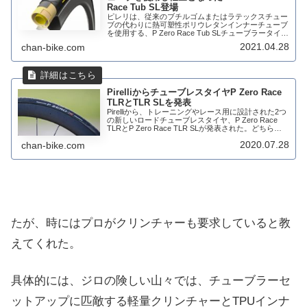
Race Tub SL登場
ピレリは、従来のブチルゴムまたはラテックスチュー
ブの代わりに熱可塑性ポリウレタンインナーチューブ
を使用する、P Zero Race Tub SLチューブラータイヤ
を発売。P Zero Race Tub SLは、以前のタイプから
2021.04.28
chan-bike.com
10%重力を削...
PirelliからチューブレスタイヤP Zero Race
TLRとTLR SLを発表
Pirelliから、トレーニングやレース用に設計された2つ
の新しいロードチューブレスタイヤ、P Zero Race
TLRとP Zero Race TLR SLが発表された。どちらも
最新のETRTO規格(欧州リムの規格)に準拠して設計
2020.07.28
chan-bike.com
されて...
たが、時にはプロがクリンチャーも要求していると教
えてくれた。
具体的には、ジロの険しい山々では、チューブラーセ
ットアップに匹敵する軽量クリンチャーとTPUインナ