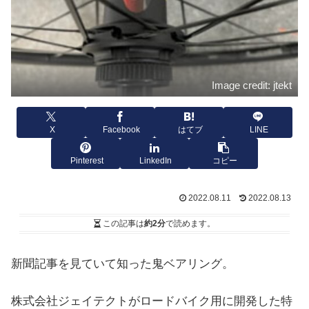
Image credit: jtekt
X
Facebook
はてブ
LINE
Pinterest
LinkedIn
コピー
2022.08.11
2022.08.13
この記事は
約2分
で読めます。
新聞記事を見ていて知った鬼ベアリング。
株式会社ジェイテクトがロードバイク用に開発した特