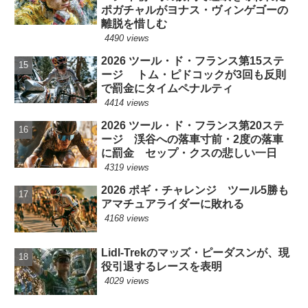
ポガチャルがヨナス・ヴィンゲゴーの
離脱を惜しむ
4490 views
2026 ツール・ド・フランス第15ステ
ージ トム・ピドコックが3回も反則
で罰金にタイムペナルティ
4414 views
2026 ツール・ド・フランス第20ステ
ージ 渓谷への落車寸前・2度の落車
に罰金 セップ・クスの悲しい一日
4319 views
2026 ポギ・チャレンジ ツール5勝も
アマチュアライダーに敗れる
4168 views
Lidl-Trekのマッズ・ピーダスンが、現
役引退するレースを表明
4029 views