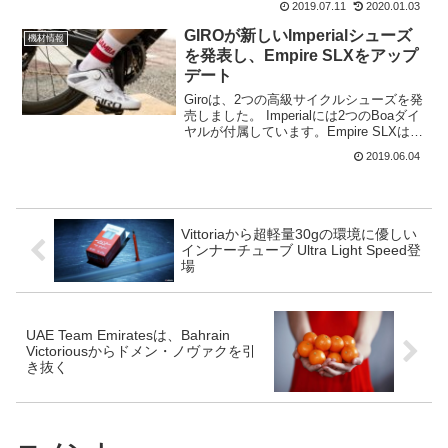
2019.07.11
2020.01.03
最軽量だろう。Ultimate Evo Discのフレ
ームセットの...
GIROが新しいImperialシューズ
機材情報
を発表し、Empire SLXをアップ
デート
Giroは、2つの高級サイクルシューズを発
売しました。 Imperialには2つのBoaダイ
ヤルが付属しています。Empire SLXは新
しい軽量のSyncwireアッパーで更新され
2019.06.04
ています。Syncwireアッパーは、Imperial
でも...
Vittoriaから超軽量30gの環境に優しい
インナーチューブ Ultra Light Speed登
場
UAE Team Emiratesは、Bahrain
Victoriousからドメン・ノヴァクを引
き抜く