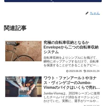
ちゃん
関連記事
究極の自転車収納となるか
機材情報
Envelopeから二つの自転車収納
システム
自転車収納をよりシンプルにを掲げて、
瞬時にポップアップするだけで、自転車
を保護することができることをアピール
しているEnvelopeの自転車収納。軽量で
2023.06.05
2024.01.24
耐久性のある自転車保管システムで、現
在クラウドファンディングで資金調達中
ワウト・ファンアールトやヨナ
機材情報
だ。二つ製品があ...
ス・ヴィンゲゴーのJumbo-
Vismaのバイクはいくらで売れた
のか? その驚きの価格
Jumbo-Vismaは、2022年シーズンに使用
したチームバイク18台をオークションに
かけていた。実際に、選手がツールやジ
ロで乗っていたCervéloのバイクであり、