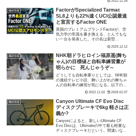
2022.12.28
最高級のパーツで固められている。最高
額をつけて落札されたバイクは誰が乗
FactorがSpecialized Tarmac
機材情報
っ...
SL8よりも22%速くUCI公認最速
と宣言するFactor ONE
英国のプレミアムブランドFactorが、空
気力学の常識を書き換える、とんでもな
い一台を発表した。その名は新型
「Factor ONE」。 彼らが掲げたキャッチ
2025.12.12
コピーは強烈だ。世界最速のUCI公認ロ
ードバイク。 これまでエアロロード界を
NHK朝ドラヒロイン福原遥(舞ち
機材情報
支配して...
ゃん)の目標値と自転車練習量が
明らかに 死んじゃうぞ～
どうしても自転車乗りとしては、NHK朝
の連続テレビ小説、舞い上がれの舞ちゃ
んの自転車の練習が気になる。以下の記
事の続きとなるのだけど、目標ワット数
2022.11.02
2026.01.07
と練習量が分かったので続編。目標値が
変わったまず、身長と体重のデータなど
Canyon Ultimate CF Evo Disc
機材情報
がわかった。パイロット...
ディスクブレーキで6kg 軽さは正
義か?
Canyonによると、新しいUltimate CF
Evo Discは、Ultimateの中で最も軽量な
ディスクブレーキだという。間違いな
く、市販のディスクブレーキバイクでは