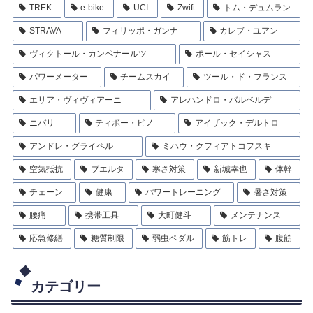
TREK
e-bike
UCI
Zwift
トム・デュムラン
STRAVA
フィリッポ・ガンナ
カレブ・ユアン
ヴィクトール・カンペナールツ
ポール・セイシャス
パワーメーター
チームスカイ
ツール・ド・フランス
エリア・ヴィヴィアーニ
アレハンドロ・バルベルデ
ニバリ
ティボー・ピノ
アイザック・デルトロ
アンドレ・グライペル
ミハウ・クフィアトコフスキ
空気抵抗
ブエルタ
寒さ対策
新城幸也
体幹
チェーン
健康
パワートレーニング
暑さ対策
腰痛
携帯工具
大町健斗
メンテナンス
応急修繕
糖質制限
弱虫ペダル
筋トレ
腹筋
カテゴリー