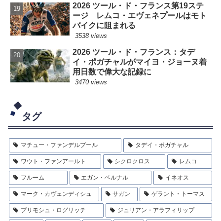
2026 ツール・ド・フランス第19ステ
ージ レムコ・エヴェネプールはモト
バイクに阻まれる
3538 views
2026 ツール・ド・フランス：タデ
イ・ポガチャルがマイヨ・ジョーヌ着
用日数で偉大な記録に
3470 views
タグ
マチュー・ファンデルプール
タデイ・ポガチャル
ワウト・ファンアールト
シクロクロス
レムコ
フルーム
エガン・ベルナル
イネオス
マーク・カヴェンディシュ
サガン
ゲラント・トーマス
プリモシュ・ログリッチ
ジュリアン・アラフィリップ