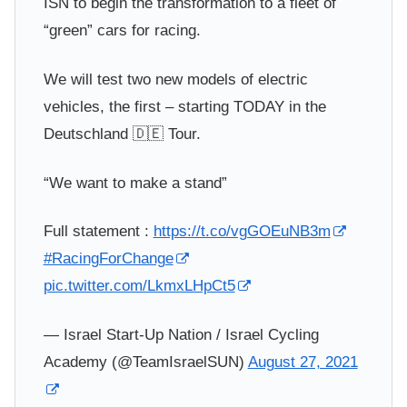
ISN to begin the transformation to a fleet of
“green” cars for racing.
We will test two new models of electric
vehicles, the first – starting TODAY in the
Deutschland 🇩🇪 Tour.
“We want to make a stand”
Full statement :
https://t.co/vgGOEuNB3m
#RacingForChange
pic.twitter.com/LkmxLHpCt5
— Israel Start-Up Nation / Israel Cycling
Academy (@TeamIsraelSUN)
August 27, 2021