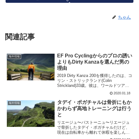
ちゃん
関連記事
EF Pro Cyclingからのプロの誘い
海外情報
よりもDirty Kanzaを選んだ男の
理由
2019 Dirty Kanza 200を獲得したのは、コ
リン・ストリックランド(Colin
Strickland)33歳。彼は、ワールドツアー
ライダーが参加した Dirty Kanza 200でプ
2020.01.18
ロライダーを置き去りにして独走で優勝
した。...
タデイ・ポガチャルは骨折にもか
海外情報
かわらず高地トレーニングは行う
と
リエージュ〜バストーニュ〜リエージュ
で骨折したタデイ・ポガチャルだけど、
現在は自転車から離れて休暇を楽しんで
いる。その後の予定では、風洞実験での