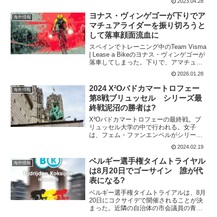
2023.04.28
TTフォームの改善などはなくなった。し
かし、チームによると予定どおり、高地
ヨナス・ヴィンゲゴーが下りでア
海外情報
トレーニングには向かう...
マチュアライダーを振り切ろうと
して落車顔面流血に
スペインでトレーニング中のTeam Visma
| Lease a Bikeのヨナス・ヴィンゲゴーが
落車してしまった。下りで、アマチュア
ライダーが彼を追っており、ヨナス・ヴ
2026.01.28
ィンゲゴーは怒っていたと。その後ヨナ
ス・ヴィンゲゴーはガードレールの...
2024 X²Oバドカマートロフェー
海外情報
第8戦ブリュッセル シリーズ最
終戦泥沼の勝者は?
X²Oバドカマートロフェーの最終戦。ブ
リュッセル大学の中で行われる。女子
は、フェム・ファンエンペルがシリーズ
優勝を決めており出場はない。男子は、
2024.02.19
ラース・ファンデルハールのシリーズ優
勝が懸かっている。2年ぶりの出場で、前
ベルギー選手権タイムトライヤル
海外情報
日の2024 Exac...
は8月20日でゴーサイン 誰が代
表になる?
ベルギー選手権タイムトライアルは、8月
20日にコクサイデで開催されることが決
まった。近隣の自治体の市会議員の青信
号がようやく出た。ベルギー選手権では