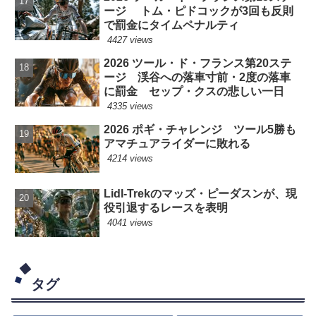
ージ トム・ピドコックが3回も反則
で罰金にタイムペナルティ
4427 views
2026 ツール・ド・フランス第20ステ
ージ 渓谷への落車寸前・2度の落車
に罰金 セップ・クスの悲しい一日
4335 views
2026 ポギ・チャレンジ ツール5勝も
アマチュアライダーに敗れる
4214 views
Lidl-Trekのマッズ・ピーダスンが、現
役引退するレースを表明
4041 views
タグ