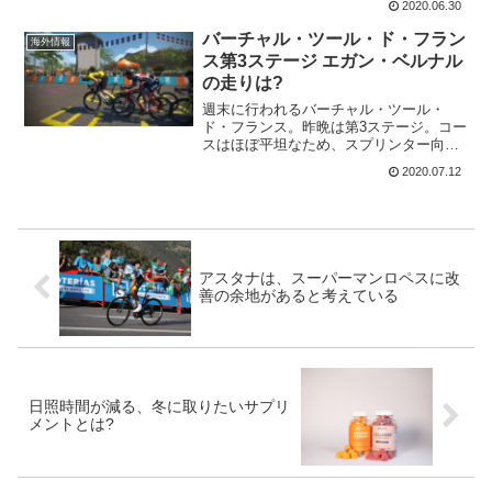
2020.06.30
世界選手権への出場をかけて多くのライ
ダーが出場する。すでにレムコ・エヴェ
バーチャル・ツール・ド・フラン
海外情報
ネプールは2019年...
ス第3ステージ エガン・ベルナル
の走りは?
週末に行われるバーチャル・ツール・
ド・フランス。昨晩は第3ステージ。コー
スはほぼ平坦なため、スプリンター向け
のコースと言われていた。注目は、何故
2020.07.12
かスプリンターステージに出場してきた
エガン・ベルナル。彼は、バーチャルで
は全く成績は残していない...
アスタナは、スーパーマンロペスに改
善の余地があると考えている
日照時間が減る、冬に取りたいサプリ
メントとは?