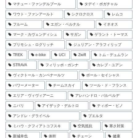
マチュー・ファンデルプール
タデイ・ポガチャル
ワウト・ファンアールト
シクロクロス
レムコ
フルーム
エガン・ベルナル
イネオス
マーク・カヴェンディシュ
サガン
ゲラント・トーマス
プリモシュ・ログリッチ
ジュリアン・アラフィリップ
TREK
e-bike
UCI
Zwift
トム・デュムラン
STRAVA
フィリッポ・ガンナ
カレブ・ユアン
ヴィクトール・カンペナールツ
ポール・セイシャス
パワーメーター
チームスカイ
ツール・ド・フランス
エリア・ヴィヴィアーニ
アレハンドロ・バルベルデ
ニバリ
アイザック・デルトロ
ティボー・ピノ
アンドレ・グライペル
ブエルタ
ミハウ・クフィアトコフスキ
空気抵抗
寒さ対策
新城幸也
体幹
チェーン
健康