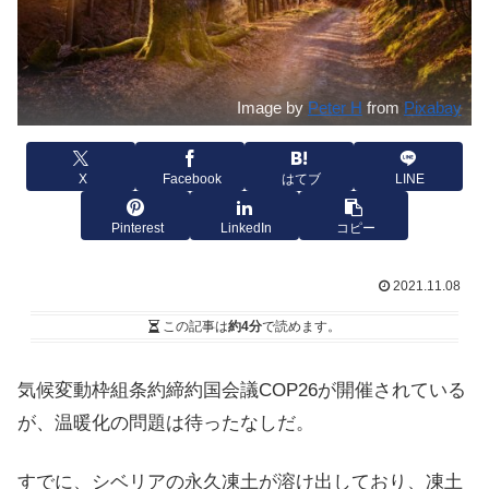
Image by
Peter H
from
Pixabay
X
Facebook
はてブ
LINE
Pinterest
LinkedIn
コピー
2021.11.08
この記事は
約4分
で読めます。
気候変動枠組条約締約国会議COP26が開催されている
が、温暖化の問題は待ったなしだ。
すでに、シベリアの永久凍土が溶け出しており、凍土