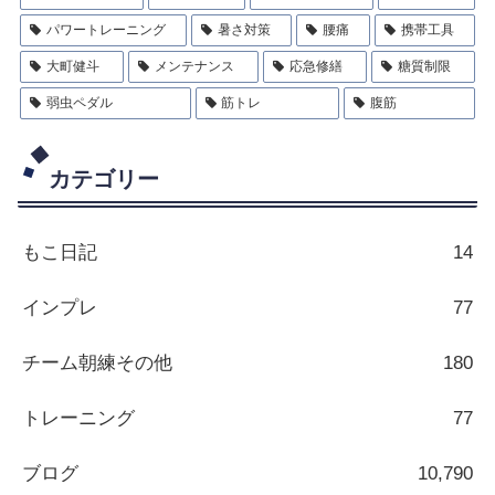
パワートレーニング
暑さ対策
腰痛
携帯工具
大町健斗
メンテナンス
応急修繕
糖質制限
弱虫ペダル
筋トレ
腹筋
カテゴリー
もこ日記
14
インプレ
77
チーム朝練その他
180
トレーニング
77
ブログ
10,790