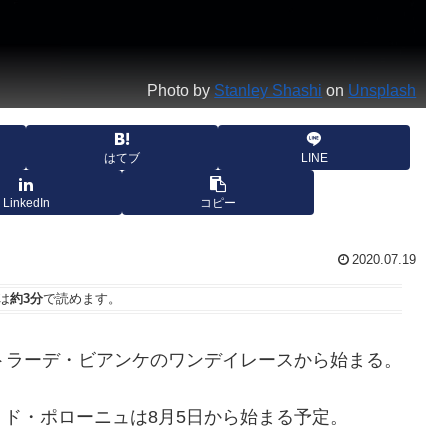
Photo by
Stanley Shashi
on
Unsplash
はてブ
LINE
LinkedIn
コピー
2020.07.19
は
約3分
で読めます。
トラーデ・ビアンケのワンデイレースから始まる。
ド・ポローニュは8月5日から始まる予定。