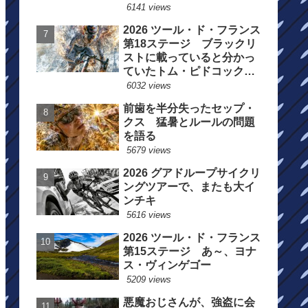
6141 views
2026 ツール・ド・フランス
第18ステージ ブラックリ
ストに載っていると分かっ
ていたトム・ピドコックは
総合順位死守に
6032 views
前歯を半分失ったセップ・
クス 猛暑とルールの問題
を語る
5679 views
2026 グアドループサイクリ
ングツアーで、またも大イ
ンチキ
5616 views
2026 ツール・ド・フランス
第15ステージ あ～、ヨナ
ス・ヴィンゲゴー
5209 views
悪魔おじさんが、強盗に会