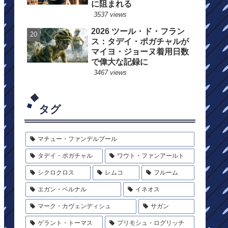
に阻まれる
3537 views
2026 ツール・ド・フラン
ス：タデイ・ポガチャルが
マイヨ・ジョーヌ着用日数
で偉大な記録に
3467 views
タグ
マチュー・ファンデルプール
タデイ・ポガチャル
ワウト・ファンアールト
シクロクロス
レムコ
フルーム
エガン・ベルナル
イネオス
マーク・カヴェンディシュ
サガン
ゲラント・トーマス
プリモシュ・ログリッチ