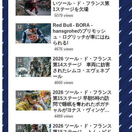
いツール・ド・フランス第
1ステージを欠場
5079 views
Red Bull - BORA -
hansgroheのプリモッシ
ュ・ログリッチが車にはね
られる!
4676 views
2026 ツール・ド・フランス
第14ステージ 車両に妨害
されたレムコ・エヴェネプ
ール
4666 views
2026 ツール・ド・フランス
第15ステージ 早朝5時の訪
問で睡眠を奪われたポガチ
ャルがヨナス・ヴィンゲゴ
ーの離脱を惜しむ
4489 views
2026 ツール・ド・フランス
第15ステージ トム・ピド