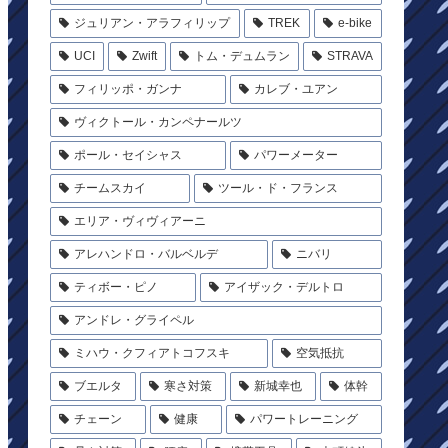
ジュリアン・アラフィリップ
TREK
e-bike
UCI
Zwift
トム・デュムラン
STRAVA
フィリッポ・ガンナ
カレブ・ユアン
ヴィクトール・カンペナールツ
ポール・セイシャス
パワーメーター
チームスカイ
ツール・ド・フランス
エリア・ヴィヴィアーニ
アレハンドロ・バルベルデ
ニバリ
ティボー・ピノ
アイザック・デルトロ
アンドレ・グライペル
ミハウ・クフィアトコフスキ
空気抵抗
ブエルタ
寒さ対策
新城幸也
体幹
チェーン
健康
パワートレーニング