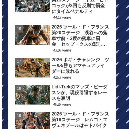
コックが3回も反則で罰金
にタイムペナルティ
4413 views
2026 ツール・ド・フランス
第20ステージ 渓谷への落
車寸前・2度の落車に罰
金 セップ・クスの悲しい
一日
4316 views
2026 ポギ・チャレンジ ツ
ール5勝もアマチュアライ
ダーに敗れる
4153 views
Lidl-Trekのマッズ・ピーダ
スンが、現役引退するレー
スを表明
4029 views
2026 ツール・ド・フランス
第19ステージ レムコ・エ
ヴェネプールはモトバイク