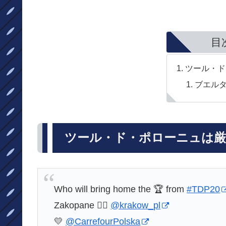
目
ツール・ド
ブエル
ツール・ド・ポローニュは厳
Who will bring home the 🏆 from
#TDP20
Zakopane 👉🏻
@krakow_pl
💛
@CarrefourPolska