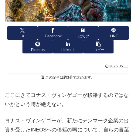
X
Facebook
はてブ
LINE
Pinterest
LinkedIn
コピー
2026.05.11
この記事は
約3分
で読めます。
ここにきてヨナス・ヴィンゲゴーが移籍するのではな
いかという噂が絶えない。
ヨナス・ヴィンゲゴーが、新たにデンマーク企業の出
資を受けたINEOSへの移籍の噂について、自らの言葉