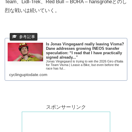
Team、Lidl-Trek、Red Bull – BORA – hansgroheとのし
烈な戦いは続いていく。
Is Jonas Vingegaard really leaving Visma?
Dane addresses growing INEOS transfer
speculation: “I read that I have practically
signed already..."
Jonas Vingegaard is trying to win the 2026 Giro d’Italia
for Team Visma | Lease a Bike, but even before the
race has ful...
cyclinguptodate.com
スポンサーリンク