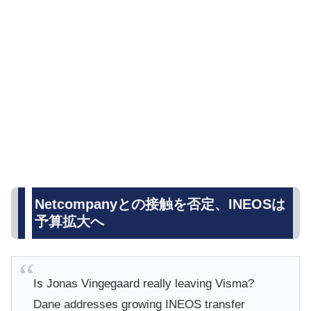
Netcompanyとの接触を否定、INEOSは
予算拡大へ
Is Jonas Vingegaard really leaving Visma?
Dane addresses growing INEOS transfer