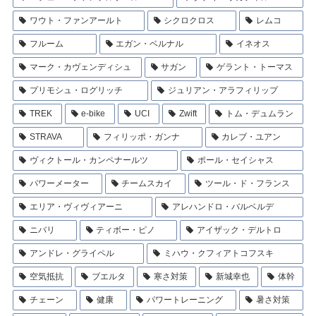
ワウト・ファンアールト
シクロクロス
レムコ
フルーム
エガン・ベルナル
イネオス
マーク・カヴェンディシュ
サガン
ゲラント・トーマス
プリモシュ・ログリッチ
ジュリアン・アラフィリップ
TREK
e-bike
UCI
Zwift
トム・デュムラン
STRAVA
フィリッポ・ガンナ
カレブ・ユアン
ヴィクトール・カンペナールツ
ポール・セイシャス
パワーメーター
チームスカイ
ツール・ド・フランス
エリア・ヴィヴィアーニ
アレハンドロ・バルベルデ
ニバリ
ティボー・ピノ
アイザック・デルトロ
アンドレ・グライペル
ミハウ・クフィアトコフスキ
空気抵抗
ブエルタ
寒さ対策
新城幸也
体幹
チェーン
健康
パワートレーニング
暑さ対策