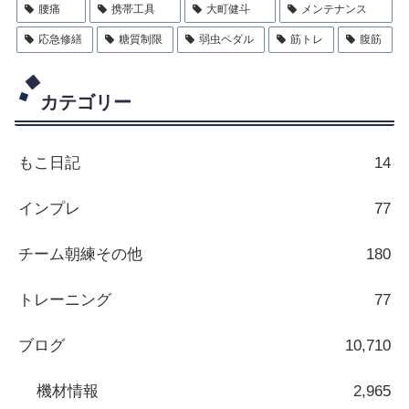
腰痛
携帯工具
大町健斗
メンテナンス
応急修繕
糖質制限
弱虫ペダル
筋トレ
腹筋
カテゴリー
もこ日記
14
インプレ
77
チーム朝練その他
180
トレーニング
77
ブログ
10,710
機材情報
2,965