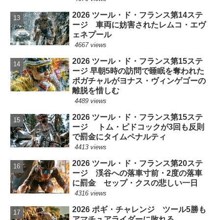
2026 ツール・ド・フランス第14ステ
ージ 車両に妨害されたレムコ・エヴ
ェネプール
4667 views
2026 ツール・ド・フランス第15ステ
ージ 早朝5時の訪問で睡眠を奪われた
ポガチャルがヨナス・ヴィンゲゴーの
離脱を惜しむ
4489 views
2026 ツール・ド・フランス第15ステ
ージ トム・ピドコックが3回も反則
で罰金にタイムペナルティ
4413 views
2026 ツール・ド・フランス第20ステ
ージ 渓谷への落車寸前・2度の落車
に罰金 セップ・クスの悲しい一日
4316 views
2026 ポギ・チャレンジ ツール5勝も
アマチュアライダーに敗れる