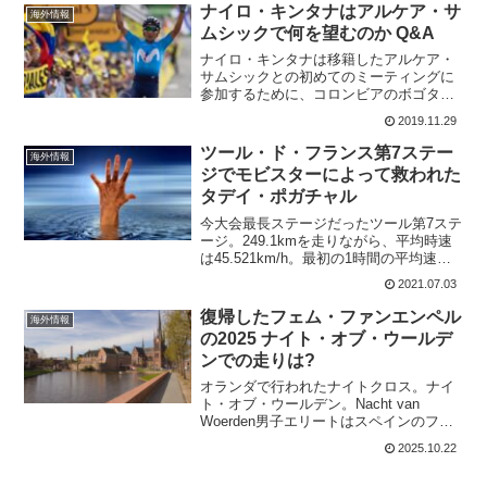
ト。まるで、ツール...
ナイロ・キンタナはアルケア・サ
海外情報
ムシックで何を望むのか Q&A
ナイロ・キンタナは移籍したアルケア・
サムシックとの初めてのミーティングに
参加するために、コロンビアのボゴタか
らフランス西部のレンヌに到着。キンタ
2019.11.29
ナは、アルケア・サムシックに移籍を決
めた理由とか、これからの将来に期待す
ツール・ド・フランス第7ステー
海外情報
ることをインタビューで答...
ジでモビスターによって救われた
タデイ・ポガチャル
今大会最長ステージだったツール第7ステ
ージ。249.1kmを走りながら、平均時速
は45.521km/h。最初の1時間の平均速度
は50km/hを越えるというとても高速なレ
2021.07.03
ースとなっている。結局ゴールは、離脱
したグループに最後まで追いつくこと
復帰したフェム・ファンエンペル
海外情報
は...
の2025 ナイト・オブ・ウールデ
ンでの走りは?
オランダで行われたナイトクロス。ナイ
ト・オブ・ウールデン。Nacht van
Woerden男子エリートはスペインのフェ
リペ・オルツが、ピム・ロンハールを破
2025.10.22
って勝利。私が注目したのは、復帰した
世界王者フェム・ファンエンペルの走り