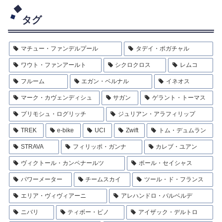
タグ
マチュー・ファンデルプール
タデイ・ポガチャル
ワウト・ファンアールト
シクロクロス
レムコ
フルーム
エガン・ベルナル
イネオス
マーク・カヴェンディシュ
サガン
ゲラント・トーマス
プリモシュ・ログリッチ
ジュリアン・アラフィリップ
TREK
e-bike
UCI
Zwift
トム・デュムラン
STRAVA
フィリッポ・ガンナ
カレブ・ユアン
ヴィクトール・カンペナールツ
ポール・セイシャス
パワーメーター
チームスカイ
ツール・ド・フランス
エリア・ヴィヴィアーニ
アレハンドロ・バルベルデ
ニバリ
ティボー・ピノ
アイザック・デルトロ