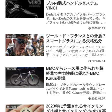
ね。...
ブル内装式ハンドル＆ステム
VINCI
Dedaはイタリアのサイクルバーツブラン
ド。私もDedaのステムを使っている。キ
ノフィット(kinofit)を受けた時に交換して
もらった。Dedaの調整可能なハンドルと
2020.05.29
ステムのコクピットVINCI（ヴィン
チ）。ケーブル内装化を図りつつハン
ツール・ド・フランスとの矛盾？
機材情報
ド...
スマートグラスによる失格処分
ツアー・オブ・マグニフィセント・チン
ハイに出場していた南アフリカのプロ選
手、ウィリアム・スミットが、第1ステー
ジでビデオ録画機能付きのサングラスを
2026.07.14
着用してレースを撮影したため、大会か
ら失格処分となった。彼はこの厳しい処
BMCからレース用に作られた超
機材情報
分を受け入れる一方で、...
軽量で空力性能に優れたBMC
Kaius登場
BMCは、ブランドのオールラウンドレー
スバイクであるTeammachine SLにヒン
トを得た、 BMC Kaiusを発表。軽量のカ
ーボンエアロオールグラベルおよびロー
2022.09.07
ドバイクであり、制限のない最速で最も
競争力のあるグラベル レースに挑戦で...
2023年に予測されるサイクリン
機材情報
グ技術とサイクリングでの出来事