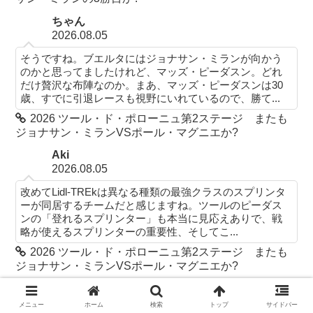
ちゃん
2026.08.05
そうですね。ブエルタにはジョナサン・ミランが向かう
のかと思ってましたけれど、マッズ・ピーダスン。どれ
だけ贅沢な布陣なのか。まあ、マッズ・ピーダスンは30
歳、すでに引退レースも視野にいれているので、勝て...
2026 ツール・ド・ポローニュ第2ステージ またも
ジョナサン・ミランVSポール・マグニエか?
Aki
2026.08.05
改めてLidl-TREkは異なる種類の最強クラスのスプリンタ
ーが同居するチームだと感じますね。ツールのピーダス
ンの「登れるスプリンター」も本当に見応えありで、戦
略が使えるスプリンターの重要性、そしてこ...
2026 ツール・ド・ポローニュ第2ステージ またも
ジョナサン・ミランVSポール・マグニエか?
ちゃん
2026.08.04
メニュー
ホーム
検索
トップ
サイドバー