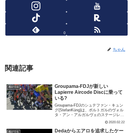
0
ちゃん
関連記事
Groupama-FDJが新しい
機材情報
Lapierre Aircode Discに乗って
いる?
Groupama-FDJのシュテファン・キュン
グ(StefanKüng)は、ポルトガルのヴォル
タ・アン・アルガルヴェのステージレー
スでブランド名のついてないフレームに
2020.02.22
乗っている。フレームに何も書かれてな
くて、真っ白なのでわかりやすいです
Dedaからエアロを追求したケー
機材情報