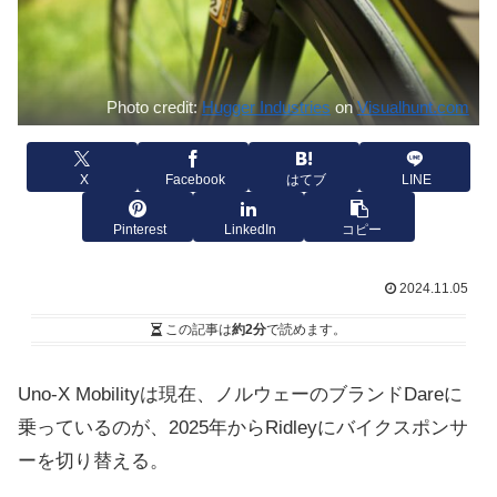
Photo credit:
Hugger Industries
on
Visualhunt.com
X
Facebook
はてブ
LINE
Pinterest
LinkedIn
コピー
2024.11.05
この記事は
約2分
で読めます。
Uno-X Mobilityは現在、ノルウェーのブランドDareに
乗っているのが、2025年からRidleyにバイクスポンサ
ーを切り替える。