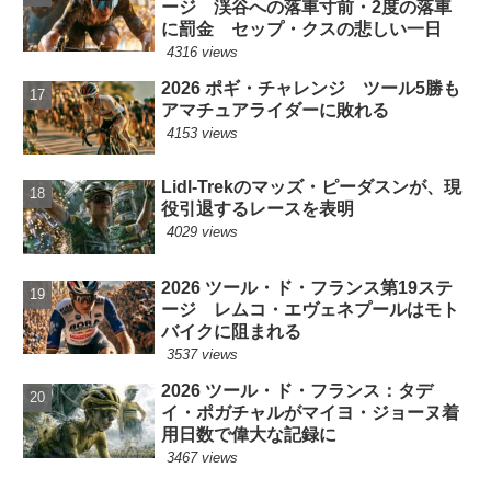
ージ 渓谷への落車寸前・2度の落車
に罰金 セップ・クスの悲しい一日
4316 views
2026 ポギ・チャレンジ ツール5勝も
アマチュアライダーに敗れる
4153 views
Lidl-Trekのマッズ・ピーダスンが、現
役引退するレースを表明
4029 views
2026 ツール・ド・フランス第19ステ
ージ レムコ・エヴェネプールはモト
バイクに阻まれる
3537 views
2026 ツール・ド・フランス：タデ
イ・ポガチャルがマイヨ・ジョーヌ着
用日数で偉大な記録に
3467 views