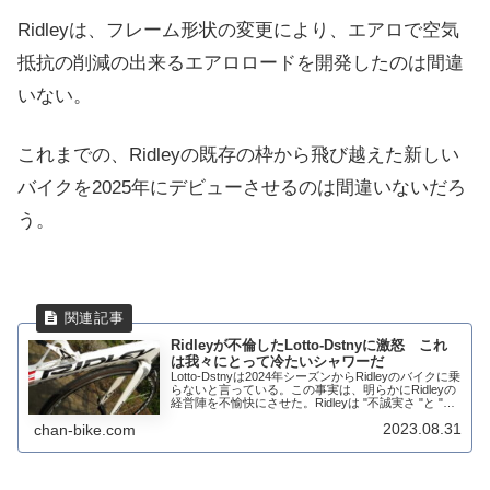
Ridleyは、フレーム形状の変更により、エアロで空気
抵抗の削減の出来るエアロロードを開発したのは間違
いない。
これまでの、Ridleyの既存の枠から飛び越えた新しい
バイクを2025年にデビューさせるのは間違いないだろ
う。
Ridleyが不倫したLotto-Dstnyに激怒 これ
は我々にとって冷たいシャワーだ
Lotto-Dstnyは2024年シーズンからRidleyのバイクに乗
らないと言っている。この事実は、明らかにRidleyの
経営陣を不愉快にさせた。Ridleyは "不誠実さ "と "イ
メージダウン "について広範な反応を示している。
2023.08.31
chan-bike.com
202...