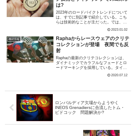
は?
2023年のロードバイクトレンドについて
は、すでに別記事で紹介している。こち
らは技術的なことが主だった。では、
2023年に予測される出来事では、他に何
2023.01.02
があるだろうか?Specialized Tarmac SL8
の出現Quick-Step A...
Raphaからレースウェアのクリテ
機材情報
コレクションが登場 夜間でも反
射
Raphaの最新のクリテコレクションは、
ダイナミックでカラフルなフェードとロ
ードマーキングを採用している。タイト
なテクニカルコースでの派手なアーバン
2020.07.12
レース用に開発されたRapha Pro Team
Critは、人目を引くだけでなく、ハイス
ピ...
ロンバルディア欠場からようやく
INEOS Grenadiersに合流したトム・
ピドコック 問題解決か?