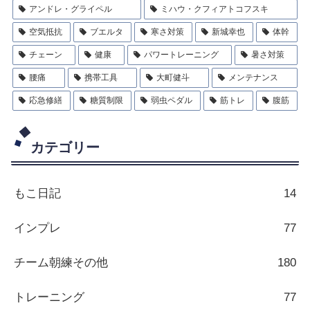
アンドレ・グライペル
ミハウ・クフィアトコフスキ
空気抵抗
ブエルタ
寒さ対策
新城幸也
体幹
チェーン
健康
パワートレーニング
暑さ対策
腰痛
携帯工具
大町健斗
メンテナンス
応急修繕
糖質制限
弱虫ペダル
筋トレ
腹筋
カテゴリー
もこ日記
14
インプレ
77
チーム朝練その他
180
トレーニング
77