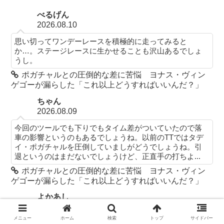
べるげん
2026.08.10
思い切ってワンデーレースを積極的に走ってみると
か…。ステージレースに生かせることも沢山あるでしょ
うし。
ポガチャルとの圧倒的な差に苦悩 ヨナス・ヴィン
ゲゴーが漏らした「これ以上どうすればいいんだ？」
ちゃん
2026.08.09
今回のツールでも下りでもタイム差がついていたので落
車の影響というのもあるでしょうね。以前のTTではタデ
イ・ポガチャルを圧倒していましがどうでしょうね。引
退というのはまだないでしょうけど、正直手の打ちよ...
ポガチャルとの圧倒的な差に苦悩 ヨナス・ヴィン
ゲゴーが漏らした「これ以上どうすればいいんだ？」
よかあし
2026.08.09
メニュー
ホーム
検索
トップ
サイドバー
TTでどうにかするかとか？ポガチャルはモンバントゥで