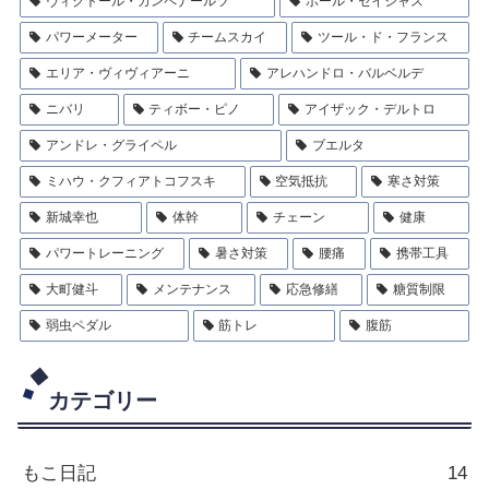
ヴィクトール・カンペナールツ
ポール・セイシャス
パワーメーター
チームスカイ
ツール・ド・フランス
エリア・ヴィヴィアーニ
アレハンドロ・バルベルデ
ニバリ
ティボー・ピノ
アイザック・デルトロ
アンドレ・グライペル
ブエルタ
ミハウ・クフィアトコフスキ
空気抵抗
寒さ対策
新城幸也
体幹
チェーン
健康
パワートレーニング
暑さ対策
腰痛
携帯工具
大町健斗
メンテナンス
応急修繕
糖質制限
弱虫ペダル
筋トレ
腹筋
カテゴリー
もこ日記
14