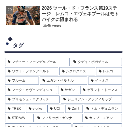
2026 ツール・ド・フランス第19ステ
ージ レムコ・エヴェネプールはモト
バイクに阻まれる
3548 views
タグ
マチュー・ファンデルプール
タデイ・ポガチャル
ワウト・ファンアールト
シクロクロス
レムコ
フルーム
エガン・ベルナル
イネオス
マーク・カヴェンディシュ
サガン
ゲラント・トーマス
プリモシュ・ログリッチ
ジュリアン・アラフィリップ
TREK
e-bike
UCI
Zwift
トム・デュムラン
STRAVA
フィリッポ・ガンナ
カレブ・ユアン