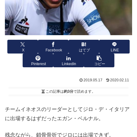
X
Facebook
はてブ
LINE
Pinterest
LinkedIn
コピー
2019.05.17
2020.02.11
この記事は
約3分
で読めます。
チームイネオスのリーダーとしてジロ・デ・イタリア
に出場するはずだったエガン・ベルナル。
残念ながら、鎖骨骨折でジロには出場できず。