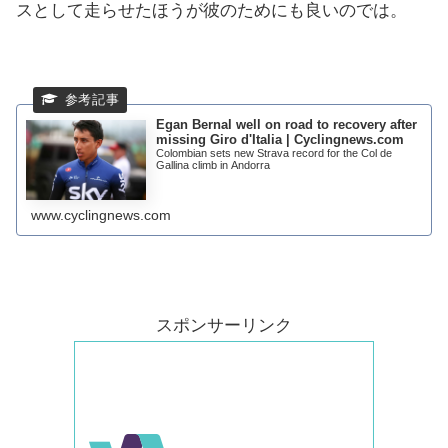
スとして走らせたほうが彼のためにも良いのでは。
Egan Bernal well on road to recovery after
missing Giro d'Italia | Cyclingnews.com
Colombian sets new Strava record for the Col de
Gallina climb in Andorra
www.cyclingnews.com
スポンサーリンク