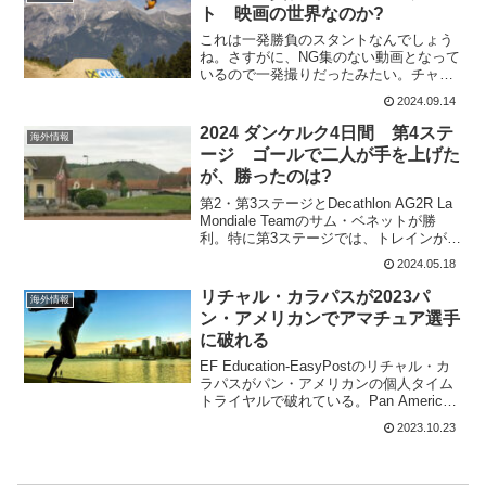
パック・ピーテルスが2...
ト 映画の世界なのか?
これは一発勝負のスタントなんでしょう
ね。さすがに、NG集のない動画となって
いるので一発撮りだったみたい。チャレ
ンジしたのは、スロープスタイルの世界
2024.09.14
タイトルを獲得したダウィド・ゴジエク
(Dawid Godziek)。10両の客車の上で8つ
2024 ダンケルク4日間 第4ステ
海外情報
のジ...
ージ ゴールで二人が手を上げた
が、勝ったのは?
第2・第3ステージとDecathlon AG2R La
Mondiale Teamのサム・ベネットが勝
利。特に第3ステージでは、トレインが機
能して最後のカーブの前にトップにたっ
2024.05.18
て押し切った。第4ステージも獲得標高は
649mと少ない。スプリン...
リチャル・カラパスが2023パ
海外情報
ン・アメリカンでアマチュア選手
に破れる
EF Education-EasyPostのリチャル・カ
ラパスがパン・アメリカンの個人タイム
トライヤルで破れている。Pan American
Games ME - ITT(JR)パン・アメリカン競
2023.10.23
技大会は、アメリカ州の国々が参加し、4
年に一...