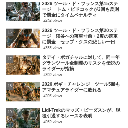
2026 ツール・ド・フランス第15ステ
ージ トム・ピドコックが3回も反則
で罰金にタイムペナルティ
4424 views
2026 ツール・ド・フランス第20ステ
ージ 渓谷への落車寸前・2度の落車
に罰金 セップ・クスの悲しい一日
4333 views
タデイ・ポガチャルに対して、同一年
グランツール全制覇のリスクを伝説の
ライダーが指摘
4309 views
2026 ポギ・チャレンジ ツール5勝も
アマチュアライダーに敗れる
4206 views
Lidl-Trekのマッズ・ピーダスンが、現
役引退するレースを表明
4039 views