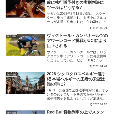
前に執行猶予付きの実刑判決に
ツールはどうなる?
サガンは2023年5月12日の朝に、スクー
ターに乗って逮捕され、血液中にアルコ
ールが多量に検出された。午前3時まで飲
んで、寝てからのことだけど、それでも
2023.06.29
酔いが残っていたということだ。サガン
は謝罪 この投稿をInstagramで見る ...
ヴィクトール・カンペナールツの
海外情報
アワーレコード挑戦がUCIにより
阻止される
ヴィクトール・カンペナールツは、ロッ
クダウン中にアワーレコードに再度挑戦
しようとしていた。だが、UCIによって
ロンドンのリーバレーヴェロドロームで
2020.04.20
行われるアワーレコードのチャレンジを
妨害されたという。彼の目標は、海抜0m
2026 シクロクロスベルギー選手
海外情報
でブラットリー・ウィ...
権 本場ベルギーの王者の栄冠は
誰の手に?
1月11日は各国で全国選手権が開催。オラ
ンダの女子エリートを見てからベルギー
選手権男子を見ようとしたけど放送な
し。オランダ女子は、パック・ピーテル
2026.01.12
スとルシンダ・ブランドの戦い。だが、
結果はセイリン・アラバラードが勝利。
Red Bull貨物列車の上でスタン
海外情報