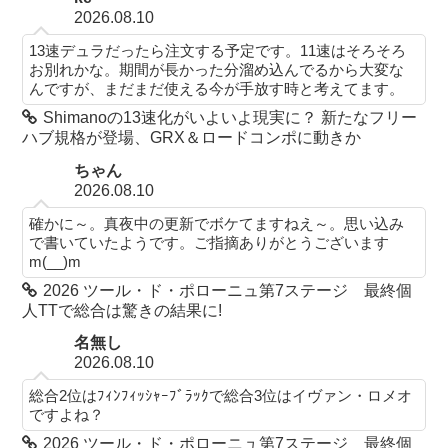
2026.08.10
13速デュラだったら注文する予定です。11速はそろそろ
お別れかな。期間が長かった分溜め込んでるから大変な
んですが、まだまだ使える今が手放す時と考えてます。
Shimanoの13速化がいよいよ現実に？ 新たなフリー
ハブ規格が登場、GRX＆ロードコンポに動きか
ちゃん
2026.08.10
確かに～。真夜中の更新でボケてますねえ～。思い込み
で書いていたようです。ご指摘ありがとうございます
m(__)m
2026 ツール・ド・ポローニュ第7ステージ 最終個
人TTで総合は驚きの結果に!
名無し
2026.08.10
総合2位はﾌｨﾝﾌｨｯｼｬｰﾌﾞﾗｯｸで総合3位はイヴァン・ロメオ
ですよね？
2026 ツール・ド・ポローニュ第7ステージ 最終個