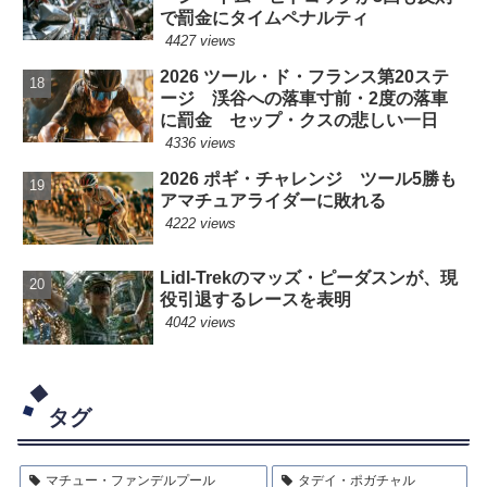
で罰金にタイムペナルティ
4427 views
2026 ツール・ド・フランス第20ステ
ージ 渓谷への落車寸前・2度の落車
に罰金 セップ・クスの悲しい一日
4336 views
2026 ポギ・チャレンジ ツール5勝も
アマチュアライダーに敗れる
4222 views
Lidl-Trekのマッズ・ピーダスンが、現
役引退するレースを表明
4042 views
タグ
マチュー・ファンデルプール
タデイ・ポガチャル