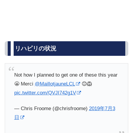
リハビリの状況
Not how I planned to get one of these this year
😬 Merci
@MaillotjauneLCL
😊🦁
pic.twitter.com/QVJI742g1V
— Chris Froome (@chrisfroome)
2019年7月3
日