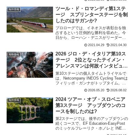
12位 ブエルタ・ア・エスパーニャ総合優
勝ジロでは、プリモッシュ・ログリッチ
ツール・ド・ロマンディ第1ステ
海外情報
をアシスト...
ージ スプリンターステージを制
したのはサガンか?
プロローグでは、イネオスが表彰台を独
占するという圧倒的な勝利を収めた。今
日から、ローハン・デニスがリーダージ
ャージとなる。第1ステージはスプリンタ
2021.04.29
2021.04.30
ーステージなので総合の変動はないだろ
う。イネオスもローハン・デニスのジャ
2026 ジロ・デ・イタリア第10ス
海外情報
ージを守る走りをするは...
テージ 2位となったテイメン・
アレンスマンは何故インタビュー
しない?
第10ステージの個人タイムトライヤルで
は、Netcompany INEOS Cycling Teamは
フィリッポ・ガンナがトップタイム。そ
して、テイメン・アレンスマンは1分54秒
2026.05.20
2026.08.02
差の2位。素晴らしいタイムをたたき出し
た。しかし、喜びの声が聴...
2024 ツアー・オブ・スロベニア
海外情報
第3ステージ アップダウンのコ
ースを制したのは?
第2ステージでは、後半のアップダウンの
続くコースで、EF Education-EasyPost
のミッケルフレーリク・ホノレと INEOS
Grenadiersのコナー・スウィフトが最後