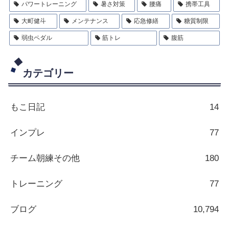
パワートレーニング
暑さ対策
腰痛
携帯工具
大町健斗
メンテナンス
応急修繕
糖質制限
弱虫ペダル
筋トレ
腹筋
カテゴリー
もこ日記
14
インプレ
77
チーム朝練その他
180
トレーニング
77
ブログ
10,794