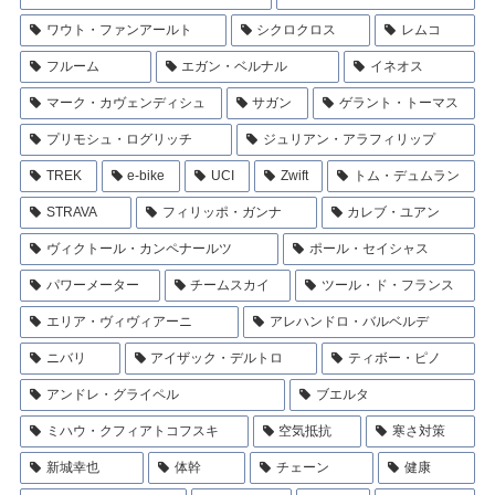
ワウト・ファンアールト
シクロクロス
レムコ
フルーム
エガン・ベルナル
イネオス
マーク・カヴェンディシュ
サガン
ゲラント・トーマス
プリモシュ・ログリッチ
ジュリアン・アラフィリップ
TREK
e-bike
UCI
Zwift
トム・デュムラン
STRAVA
フィリッポ・ガンナ
カレブ・ユアン
ヴィクトール・カンペナールツ
ポール・セイシャス
パワーメーター
チームスカイ
ツール・ド・フランス
エリア・ヴィヴィアーニ
アレハンドロ・バルベルデ
ニバリ
アイザック・デルトロ
ティボー・ピノ
アンドレ・グライペル
ブエルタ
ミハウ・クフィアトコフスキ
空気抵抗
寒さ対策
新城幸也
体幹
チェーン
健康