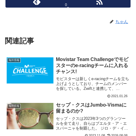
0
ちゃん
関連記事
Movistar Team Challengeでモビ
海外情報
スターのe-racingチームに入れる
チャンス!
モビスターは新しくe-racingチームを立ち
上げようとしており、チームのメンバー
を探している。Zwiftと連携して、
Movistar Team Challengeを開催し男性5
2021.01.26
人、女性5人のライダーを決定する。メン
バーとなると1年間モビス...
セップ・クスはJumbo-Vismaに
海外情報
留まるのか?
セップ・クスは2023年3つのグランツー
ルを全て走り、自らはブエルタ・ア・エ
スパーニャを制覇した。 ジロ・デ・イタ
リア総合14位 ツール・ド・フランス総合
2023.11.08
2026.08.08