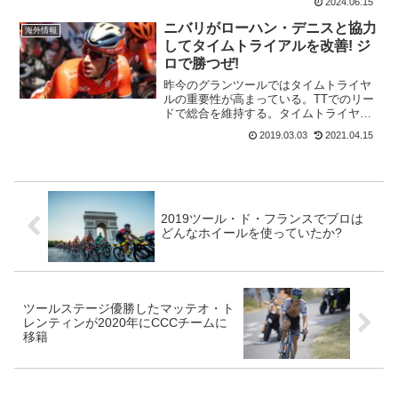
2024.06.15
まで逃げ続けた。このペースと厳しさ
に、Team Jayc...
ニバリがローハン・デニスと協力
海外情報
してタイムトライアルを改善! ジ
ロで勝つぜ!
昨今のグランツールではタイムトライヤ
ルの重要性が高まっている。TTでのリー
ドで総合を維持する。タイムトライヤル
で逆転するというレースは何回もありま
2019.03.03
2021.04.15
す。バーレーン・メリダのヴィンチェン
ツォ・ニバリは今年のジロ・デ・イタリ
アでのタイムトライヤル...
2019ツール・ド・フランスでブロは
どんなホイールを使っていたか?
ツールステージ優勝したマッテオ・ト
レンティンが2020年にCCCチームに
移籍