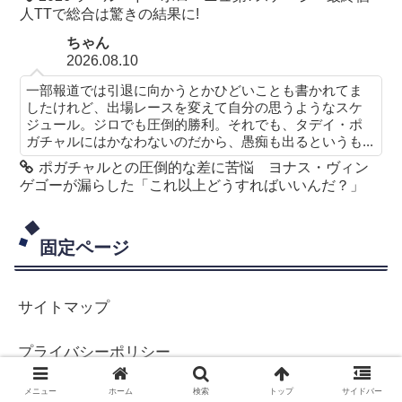
人TTで総合は驚きの結果に!
ちゃん
2026.08.10
一部報道では引退に向かうとかひどいことも書かれてま
したけれど、出場レースを変えて自分の思うようなスケ
ジュール。ジロでも圧倒的勝利。それでも、タデイ・ポ
ガチャルにはかなわないのだから、愚痴も出るというも...
ポガチャルとの圧倒的な差に苦悩 ヨナス・ヴィン
ゲゴーが漏らした「これ以上どうすればいいんだ？」
固定ページ
サイトマップ
プライバシーポリシー
メニュー
ホーム
検索
トップ
サイドバー
プロフィール