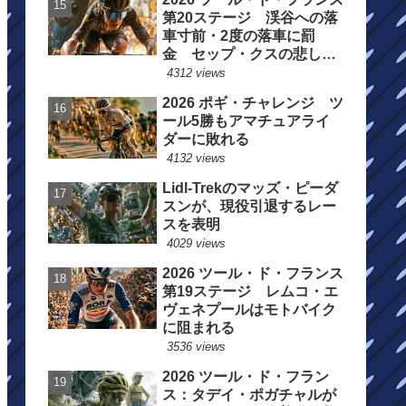
第20ステージ 渓谷への落
車寸前・2度の落車に罰
金 セップ・クスの悲しい
一日
4312 views
2026 ポギ・チャレンジ ツ
ール5勝もアマチュアライ
ダーに敗れる
4132 views
Lidl-Trekのマッズ・ピーダ
スンが、現役引退するレー
スを表明
4029 views
2026 ツール・ド・フランス
第19ステージ レムコ・エ
ヴェネプールはモトバイク
に阻まれる
3536 views
2026 ツール・ド・フラン
ス：タデイ・ポガチャルが