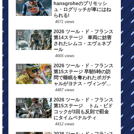
hansgroheのプリモッシ
ュ・ログリッチが車にはね
られる!
4671 views
2026 ツール・ド・フランス
第14ステージ 車両に妨害
されたレムコ・エヴェネプ
ール
4665 views
2026 ツール・ド・フランス
第15ステージ 早朝5時の訪
問で睡眠を奪われたポガチ
ャルがヨナス・ヴィンゲゴ
ーの離脱を惜しむ
4487 views
2026 ツール・ド・フランス
第15ステージ トム・ピド
コックが3回も反則で罰金
にタイムペナルティ
4412 views
2026 ツール・ド・フランス