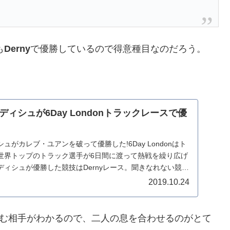
も
Derny
で優勝しているので得意種目なのだろう。
ィシュが6Day Londonトラックレースで優
がカレブ・ユアンを破って優勝した!6Day Londonはト
世界トップのトラック選手が6日間に渡って熱戦を繰り広げ
ィシュが優勝した競技はDernyレース。聞きなれない競技
2019.10.24
を組む相手がわかるので、二人の息を合わせるのがとて