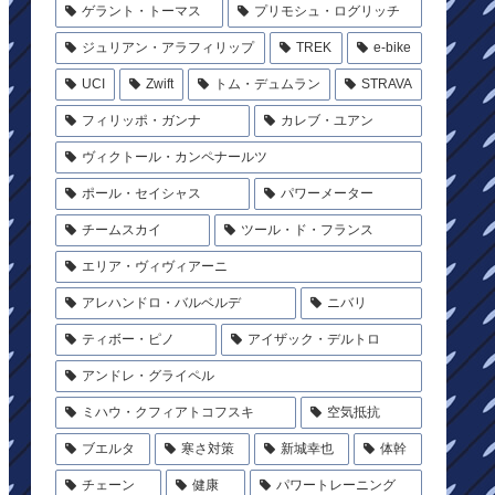
ゲラント・トーマス
プリモシュ・ログリッチ
ジュリアン・アラフィリップ
TREK
e-bike
UCI
Zwift
トム・デュムラン
STRAVA
フィリッポ・ガンナ
カレブ・ユアン
ヴィクトール・カンペナールツ
ポール・セイシャス
パワーメーター
チームスカイ
ツール・ド・フランス
エリア・ヴィヴィアーニ
アレハンドロ・バルベルデ
ニバリ
ティボー・ピノ
アイザック・デルトロ
アンドレ・グライペル
ミハウ・クフィアトコフスキ
空気抵抗
ブエルタ
寒さ対策
新城幸也
体幹
チェーン
健康
パワートレーニング