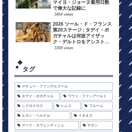
マイヨ・ジョーヌ着用日数
で偉大な記録に
3464 views
2026 ツール・ド・フランス
第20ステージ : タデイ・ポ
ガチャルは何故アイザッ
ク・デルトロをアシストし
たのか?
3308 views
タグ
マチュー・ファンデルプール
タデイ・ポガチャル
ワウト・ファンアールト
シクロクロス
レムコ
フルーム
エガン・ベルナル
イネオス
マーク・カヴェンディシュ
サガン