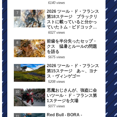
6140 views
2026 ツール・ド・フランス
第18ステージ ブラックリ
ストに載っていると分かっ
ていたトム・ピドコックは
総合順位死守に
6027 views
前歯を半分失ったセップ・
クス 猛暑とルールの問題
を語る
5675 views
2026 ツール・ド・フランス
第15ステージ あ～、ヨナ
ス・ヴィンゲゴー
5208 views
悪魔おじさんが、強盗に会
いツール・ド・フランス第
1ステージを欠場
5077 views
Red Bull - BORA -