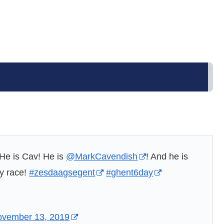
 He is Cav! He is
@MarkCavendish
! And he is
ny race!
#zesdaagsegent
#ghent6day
vember 13, 2019