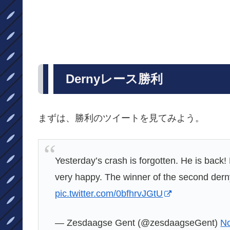
Derny
レース勝利
まずは、勝利のツイートを見てみよう。
Yesterday’s crash is forgotten. He is back!
very happy. The winner of the second der
pic.twitter.com/0bfhrvJGtU
— Zesdaagse Gent (@zesdaagseGent)
No