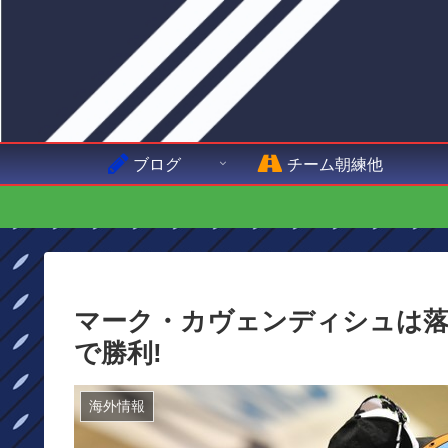
ブログ
チーム朝練他
マーク・カヴェンディシュは落車の影響
で勝利!
海外情報