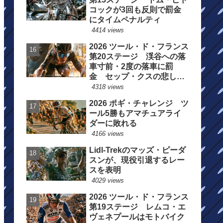
コックが3回も反則で罰金
にタイムペナルティ
4414 views
2026 ツール・ド・フランス
第20ステージ 渓谷への落
車寸前・2度の落車に罰
金 セップ・クスの悲しい
一日
4318 views
2026 ポギ・チャレンジ ツ
ール5勝もアマチュアライ
ダーに敗れる
4166 views
Lidl-Trekのマッズ・ピーダ
スンが、現役引退するレー
スを表明
4029 views
2026 ツール・ド・フランス
第19ステージ レムコ・エ
ヴェネプールはモトバイク