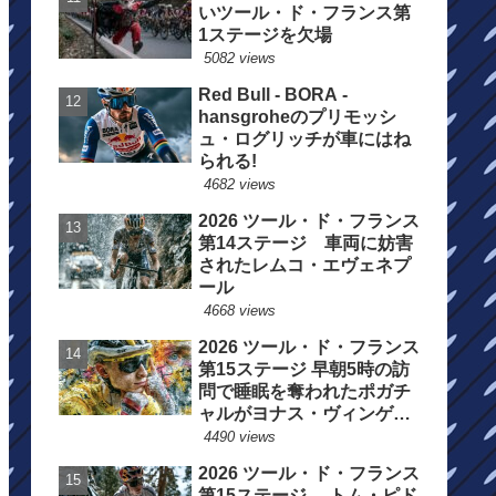
いツール・ド・フランス第
1ステージを欠場
5082 views
Red Bull - BORA -
hansgroheのプリモッシ
ュ・ログリッチが車にはね
られる!
4682 views
2026 ツール・ド・フランス
第14ステージ 車両に妨害
されたレムコ・エヴェネプ
ール
4668 views
2026 ツール・ド・フランス
第15ステージ 早朝5時の訪
問で睡眠を奪われたポガチ
ャルがヨナス・ヴィンゲゴ
ーの離脱を惜しむ
4490 views
2026 ツール・ド・フランス
第15ステージ トム・ピド