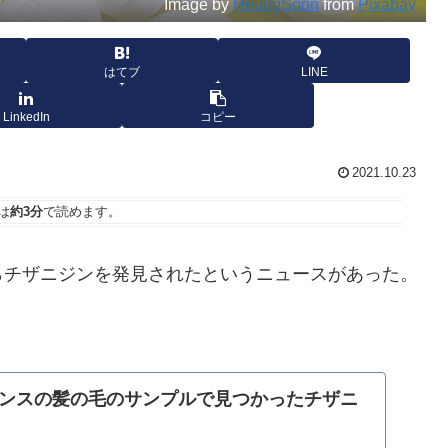
Image by
HeungSoon
from
Pixabay
はてブ
LINE
LinkedIn
コピー
2021.10.23
は
約3分
で読めます。
らチザニジンを発見されたというニュースがあった。
ンスの髪の毛のサンプルで見つかったチザニ