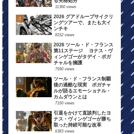
る失格処分
11360 views
2026 グアドループサイクリ
ングツアーで、またも大イ
ンチキ
8152 views
2026 ツール・ド・フランス
第11ステージ ヨナス・ヴ
ィンゲゴーがタデイ・ポガ
チャルを擁護
7590 views
ツール・ド・フランス制覇
後の過酷な現実 ポガチャ
ルが語るエモーショナル・
カムダウンとは
7150 views
引退をかけて直談判したヨ
ナス・ヴィンゲゴーが勝ち
取った持続可能な改革
6383 views