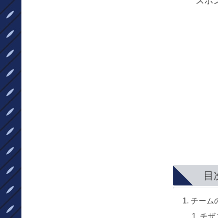
スポ
目
チーム
チザ