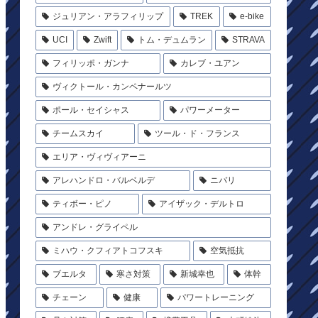
ジュリアン・アラフィリップ
TREK
e-bike
UCI
Zwift
トム・デュムラン
STRAVA
フィリッポ・ガンナ
カレブ・ユアン
ヴィクトール・カンペナールツ
ポール・セイシャス
パワーメーター
チームスカイ
ツール・ド・フランス
エリア・ヴィヴィアーニ
アレハンドロ・バルベルデ
ニバリ
ティボー・ピノ
アイザック・デルトロ
アンドレ・グライペル
ミハウ・クフィアトコフスキ
空気抵抗
ブエルタ
寒さ対策
新城幸也
体幹
チェーン
健康
パワートレーニング