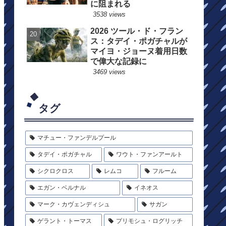
に阻まれる
3538 views
2026 ツール・ド・フラン
ス：タデイ・ポガチャルが
マイヨ・ジョーヌ着用日数
で偉大な記録に
3469 views
タグ
マチュー・ファンデルプール
タデイ・ポガチャル
ワウト・ファンアールト
シクロクロス
レムコ
フルーム
エガン・ベルナル
イネオス
マーク・カヴェンディシュ
サガン
ゲラント・トーマス
プリモシュ・ログリッチ