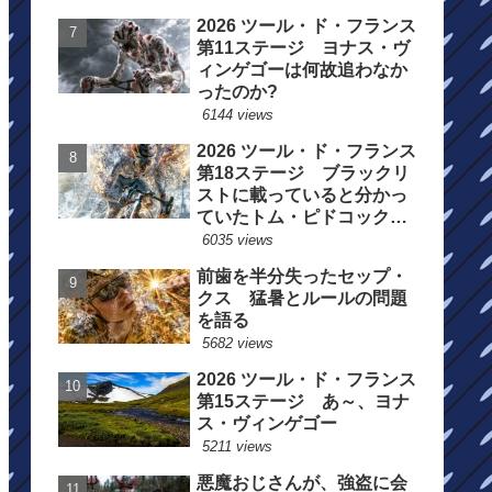
2026 ツール・ド・フランス
第11ステージ ヨナス・ヴ
ィンゲゴーは何故追わなか
ったのか?
6144 views
2026 ツール・ド・フランス
第18ステージ ブラックリ
ストに載っていると分かっ
ていたトム・ピドコックは
総合順位死守に
6035 views
前歯を半分失ったセップ・
クス 猛暑とルールの問題
を語る
5682 views
2026 ツール・ド・フランス
第15ステージ あ～、ヨナ
ス・ヴィンゲゴー
5211 views
悪魔おじさんが、強盗に会