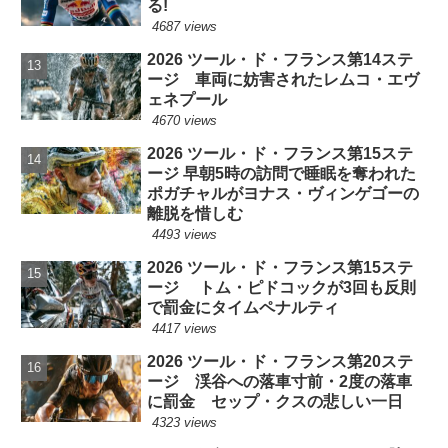
る!
4687 views
2026 ツール・ド・フランス第14ステ
ージ 車両に妨害されたレムコ・エヴ
ェネプール
4670 views
2026 ツール・ド・フランス第15ステ
ージ 早朝5時の訪問で睡眠を奪われた
ポガチャルがヨナス・ヴィンゲゴーの
離脱を惜しむ
4493 views
2026 ツール・ド・フランス第15ステ
ージ トム・ピドコックが3回も反則
で罰金にタイムペナルティ
4417 views
2026 ツール・ド・フランス第20ステ
ージ 渓谷への落車寸前・2度の落車
に罰金 セップ・クスの悲しい一日
4323 views