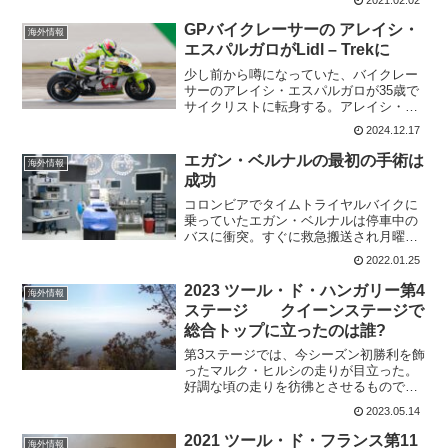
流という話だったが、1か月前倒しとなっ
た。マチュー・ファンデルプールやワウ
GPバイクレーサーの アレイシ・
海外情報
ト・ファンアールトの...
エスパルガロがLidl – Trekに
少し前から噂になっていた、バイクレー
サーのアレイシ・エスパルガロが35歳で
サイクリストに転身する。アレイシ・エ
スパルガロは、20 年以上オートバイのレ
2024.12.17
ースに出場。2024年末に引退。最高レベ
ルでは、MotoGPチャンピオンシップで3
エガン・ベルナルの最初の手術は
海外情報
勝を挙げ...
成功
コロンビアでタイムトライヤルバイクに
乗っていたエガン・ベルナルは停車中の
バスに衝突。すぐに救急搬送され月曜日
の夜に手術を受けている。病院からの報
2022.01.25
告では、まだ詳細は語られていないが、
慎重に報告するとツイートされている。
2023 ツール・ド・ハンガリー第4
海外情報
神経的には問題なしLa ...
ステージ クイーンステージで
総合トップに立ったのは誰?
第3ステージでは、今シーズン初勝利を飾
ったマルク・ヒルシの走りが目立った。
好調な頃の走りを彷彿とさせるもので、
このクイーンステージでは、タイム差10
2023.05.14
秒を守らないといけない。最後の1級山岳
は7.2km。どんな攻防となるだろうか。
2021 ツール・ド・フランス第11
海外情報