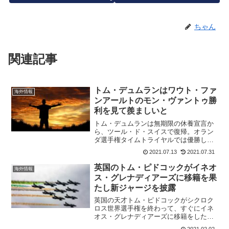
ちゃん
関連記事
トム・デュムランはワウト・ファ
海外情報
ンアールトのモン・ヴァントゥ勝
利を見て羨ましいと
トム・デュムランは無期限の休養宣言か
ら、ツール・ド・スイスで復帰。オラン
ダ選手権タイムトライヤルでは優勝して
いる。Team Jumbo-Vismaのチームメイ
2021.07.13
2021.07.31
トがツール・ド・フランスを戦っている
間に、トム・デュムランは東京オリンピ
英国のトム・ピドコックがイネオ
海外情報
ックに向け...
ス・グレナディアーズに移籍を果
たし新ジャージを披露
英国の天才トム・ピドコックがシクロク
ロス世界選手権を終わって、すぐにイネ
オス・グレナディアーズに移籍をした。
当初の予定では、3月1日からチームに合
2021.02.02