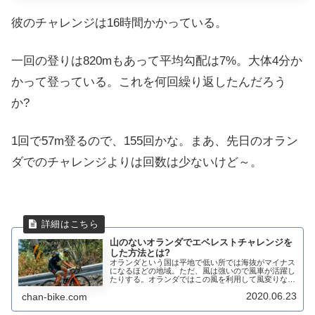
彼のチャレンジは16時間かかっている。
一回の登りは820mもあって平均勾配は7%。大体4分か
かって登っている。これを何回繰り返したんだろう
か?
1回で57m登るので、155回かな。まあ、先日のオラン
ダでのチャレンジよりは回数は少ないけど～。
山のないオランダでエベレストチャレンジを
した方法とは?
オランダという国は平地で低い所では海抜がマイナス
になるほどの地域。ただ、風は強いので風車が活躍し
たりする。オランダではこの風を利用して風変りなレ
ースも行われるほど。最近は、エベレストチャレンジ
2020.06.23
chan-bike.com
がプロライダーでも流行っているが、オランダでも
V...