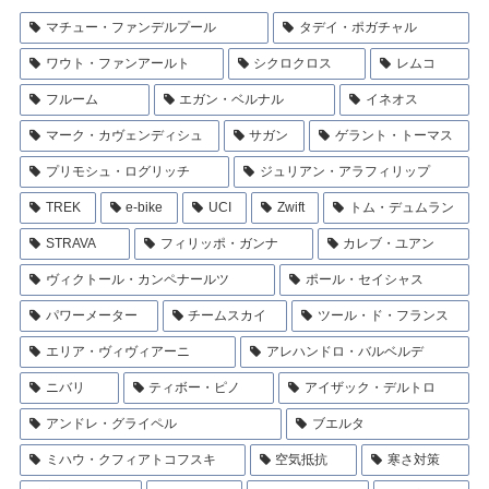
マチュー・ファンデルプール
タデイ・ポガチャル
ワウト・ファンアールト
シクロクロス
レムコ
フルーム
エガン・ベルナル
イネオス
マーク・カヴェンディシュ
サガン
ゲラント・トーマス
プリモシュ・ログリッチ
ジュリアン・アラフィリップ
TREK
e-bike
UCI
Zwift
トム・デュムラン
STRAVA
フィリッポ・ガンナ
カレブ・ユアン
ヴィクトール・カンペナールツ
ポール・セイシャス
パワーメーター
チームスカイ
ツール・ド・フランス
エリア・ヴィヴィアーニ
アレハンドロ・バルベルデ
ニバリ
ティボー・ピノ
アイザック・デルトロ
アンドレ・グライペル
ブエルタ
ミハウ・クフィアトコフスキ
空気抵抗
寒さ対策