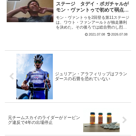
第4ステージ ...
ステージ タデイ・ポガチャルが
モン・ヴァントゥで初めて弱点を
示す
モン・ヴァントゥを2回登る第11ステージ
は、ワウト・ファンアールトが独走勝利
を決めた。その後ろでは総合勢のし烈な
争いが行われる。ミハウ・クフィアトコ
2021.07.08
2026.07.08
フスキのアシストが終わると、リチャ
ル・カラパスが先頭にたったがアタック
はしない。皆が牽制して...
ジュリアン・アラフィリップはフラン
ダースの石畳を恐れていない
元チームスカイのライダーがドーピン
グ違反で4年の出場停止