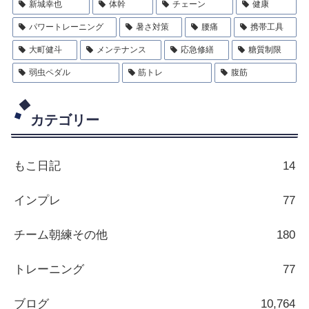
新城幸也
体幹
チェーン
健康
パワートレーニング
暑さ対策
腰痛
携帯工具
大町健斗
メンテナンス
応急修繕
糖質制限
弱虫ペダル
筋トレ
腹筋
カテゴリー
もこ日記
14
インプレ
77
チーム朝練その他
180
トレーニング
77
ブログ
10,764