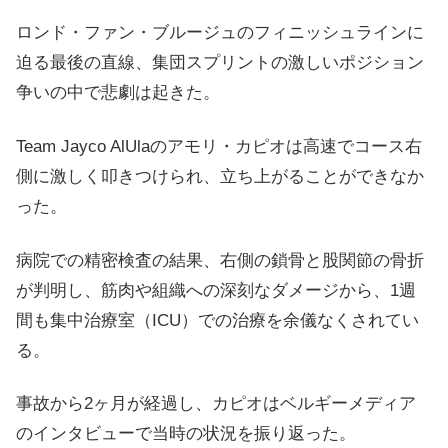
ロンド・ファン・ブルージュのフィニッシュラインに
迫る最後の直線、集団スプリントの激しいポジション
争いの中で悲劇は起きた。
Team Jayco AlUlaのアモリ・カピオは高速でコース右
側に激しく叩きつけられ、立ち上がることができなか
った。
病院での精密検査の結果、右側の鎖骨と股関節の骨折
が判明し、筋肉や組織への深刻なダメージから、1週
間も集中治療室（ICU）での治療を余儀なくされてい
る。
事故から2ヶ月が経過し、カピオはベルギーメディア
のインタビューで当時の状況を振り返った。