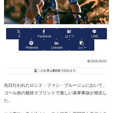
X
Facebook
はてブ
LINE
Pinterest
LinkedIn
コピー
2026.06.03
この記事は
約3分
で読めます。
先日行われたロンド・ファン・ブルージュにおいて、
ゴール前の最終スプリントで激しい落車事故が発生し
た。