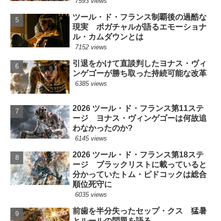
7593 views
ツール・ド・フランス制覇後の過酷な
現実 ポガチャルが語るエモーショナ
ル・カムダウンとは
7152 views
引退をかけて直談判したヨナス・ヴィ
ンゲゴーが勝ち取った持続可能な改革
6385 views
2026 ツール・ド・フランス第11ステ
ージ ヨナス・ヴィンゲゴーは何故追
わなかったのか?
6145 views
2026 ツール・ド・フランス第18ステ
ージ ブラックリストに載っていると
分かっていたトム・ピドコックは総合
順位死守に
6035 views
前歯を半分失ったセップ・クス 猛暑
とルールの問題を語る