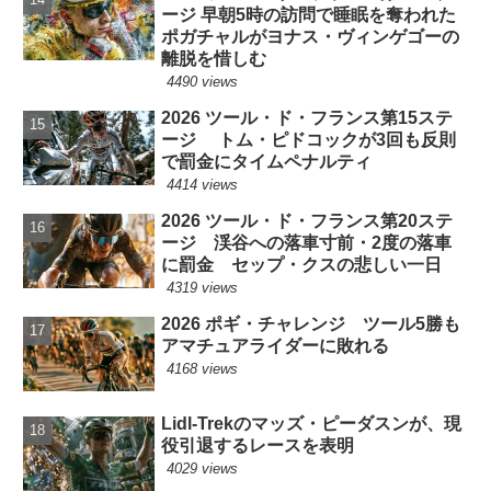
ージ 早朝5時の訪問で睡眠を奪われた
ポガチャルがヨナス・ヴィンゲゴーの
離脱を惜しむ
4490 views
2026 ツール・ド・フランス第15ステ
ージ トム・ピドコックが3回も反則
で罰金にタイムペナルティ
4414 views
2026 ツール・ド・フランス第20ステ
ージ 渓谷への落車寸前・2度の落車
に罰金 セップ・クスの悲しい一日
4319 views
2026 ポギ・チャレンジ ツール5勝も
アマチュアライダーに敗れる
4168 views
Lidl-Trekのマッズ・ピーダスンが、現
役引退するレースを表明
4029 views