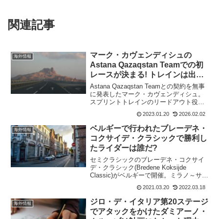
関連記事
マーク・カヴェンディシュの
海外情報
Astana Qazaqstan Teamでの初
レースが決まる! トレインは出来
るのか?
Astana Qazaqstan Teamとの契約を無事
に発表したマーク・カヴェンディシュ。
スプリントトレインのリードアウト役と
なりそうなケース・ボルも翌日に契約発
2023.01.20
2026.02.02
表。そして、マーク・カヴェンディシュ
の2023年シーズンの開幕レースも決定
ベルギーで行われたブレーデネ・
海外情報
し...
コクサイデ・クラシックで勝利し
たライダーは誰だ?
セミクラシックのブレーデネ・コクサイ
デ・クラシック(Bredene Koksijde
Classic)がベルギーで開催。ミラノ～サン
レモの前日ということもあり、有力ライ
2021.03.20
2022.03.18
ダーはイタリアに集結している。UCI
ProSeriesの一部であり、1...
ジロ・デ・イタリア第20ステージ
海外情報
でアタックをかけたダミアーノ・