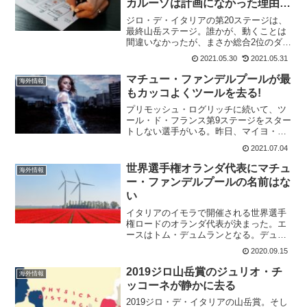
カルーゾは計画になかった理由を
明かす
ジロ・デ・イタリアの第20ステージは、
最終山岳ステージ。誰かが、動くことは
間違いなかったが、まさか総合2位のダミ
アーノ・カルーゾが動くとは～。しか
2021.05.30
2021.05.31
も、最初の1級山岳 パッソ・デッロ・ス
プルガの下りから動いたのだから、驚き
マチュー・ファンデルプールが最
海外情報
だ。だが、この動き...
もカッコよくツールを去る!
プリモッシュ・ログリッチに続いて、ツ
ール・ド・フランス第9ステージをスター
トしない選手がいる。昨日、マイヨ・ジ
ョーヌを失ったマチュー・ファンデルプ
2021.07.04
ールだ。第2ステージでマイヨ・ジョーヌ
となってから、第8ステージまでマイヨを
世界選手権オランダ代表にマチュ
海外情報
キープするという離...
ー・ファンデルプールの名前はな
い
イタリアのイモラで開催される世界選手
権ロードのオランダ代表が決まった。エ
ースはトム・デュムランとなる。デュム
ランはタイムトライヤルも出場。バウ
2020.09.15
ケ・モレマは骨折ためにツールから去っ
ている。オランダ代表ロード代表は8人。
2019ジロ山岳賞のジュリオ・チ
海外情報
オランダ代表ロードメンバ...
ッコーネが静かに去る
2019ジロ・デ・イタリアの山岳賞。そし