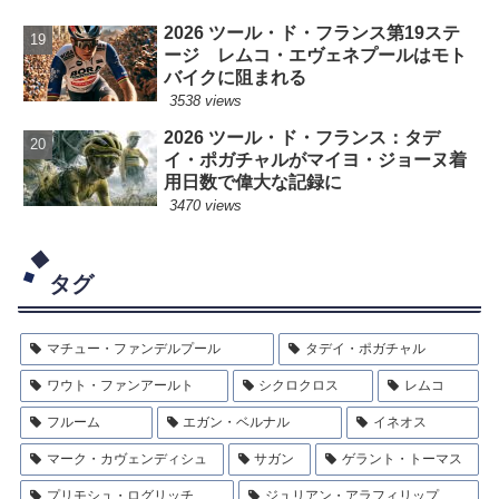
2026 ツール・ド・フランス第19ステ
ージ レムコ・エヴェネプールはモト
バイクに阻まれる
3538 views
2026 ツール・ド・フランス：タデ
イ・ポガチャルがマイヨ・ジョーヌ着
用日数で偉大な記録に
3470 views
タグ
マチュー・ファンデルプール
タデイ・ポガチャル
ワウト・ファンアールト
シクロクロス
レムコ
フルーム
エガン・ベルナル
イネオス
マーク・カヴェンディシュ
サガン
ゲラント・トーマス
プリモシュ・ログリッチ
ジュリアン・アラフィリップ