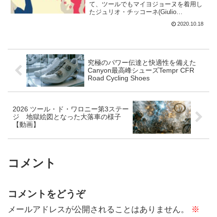
て、ツールでもマイヨジョーヌを着用し
たジュリオ・チッコーネ(Giulio
Ciccone)。チッコーネは、第14ステージ
2020.10.18
の個人タイムトライヤルをスタートする
ことなくリタイヤした。ジュリオ・チッ
コーネは...
究極のパワー伝達と快適性を備えた
Canyon最高峰シューズTempr CFR
Road Cycling Shoes
2026 ツール・ド・ワロニー第3ステー
ジ 地獄絵図となった大落車の様子
【動画】
コメント
コメントをどうぞ
メールアドレスが公開されることはありません。
※