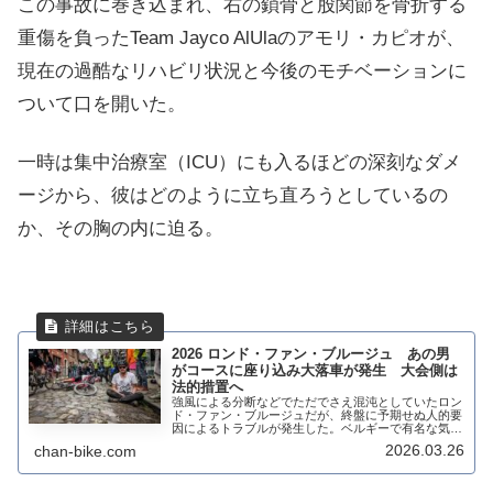
この事故に巻き込まれ、右の鎖骨と股関節を骨折する
重傷を負ったTeam Jayco AlUlaのアモリ・カピオが、
現在の過酷なリハビリ状況と今後のモチベーションに
ついて口を開いた。
一時は集中治療室（ICU）にも入るほどの深刻なダメ
ージから、彼はどのように立ち直ろうとしているの
か、その胸の内に迫る。
2026 ロンド・ファン・ブルージュ あの男
がコースに座り込み大落車が発生 大会側は
法的措置へ
強風による分断などでただでさえ混沌としていたロン
ド・ファン・ブルージュだが、終盤に予期せぬ人的要
因によるトラブルが発生した。ベルギーで有名な気候
活動家がコース上に座り込み、プロトンの進行を妨害
2026.03.26
chan-bike.com
した結果、後方で約10名が巻き込まれる落車事故が...