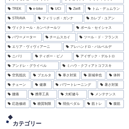
TREK
e-bike
UCI
Zwift
トム・デュムラン
STRAVA
フィリッポ・ガンナ
カレブ・ユアン
ヴィクトール・カンペナールツ
ポール・セイシャス
パワーメーター
チームスカイ
ツール・ド・フランス
エリア・ヴィヴィアーニ
アレハンドロ・バルベルデ
ニバリ
ティボー・ピノ
アイザック・デルトロ
アンドレ・グライペル
ミハウ・クフィアトコフスキ
空気抵抗
ブエルタ
寒さ対策
新城幸也
体幹
チェーン
健康
パワートレーニング
暑さ対策
腰痛
携帯工具
大町健斗
メンテナンス
応急修繕
糖質制限
弱虫ペダル
筋トレ
腹筋
カテゴリー