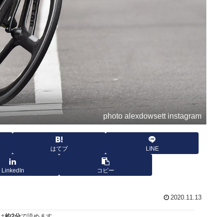
photo alexdowsett instagram
はてブ
LINE
LinkedIn
コピー
2020.11.13
は
約2分
で読めます。