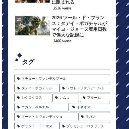
に阻まれる
3536 views
2026 ツール・ド・フラン
ス：タデイ・ポガチャルが
マイヨ・ジョーヌ着用日数
で偉大な記録に
3466 views
タグ
マチュー・ファンデルプール
タデイ・ポガチャル
ワウト・ファンアールト
シクロクロス
レムコ
フルーム
エガン・ベルナル
イネオス
マーク・カヴェンディシュ
サガン
ゲラント・トーマス
プリモシュ・ログリッチ