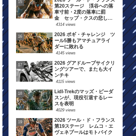
第20ステージ 渓谷への落
車寸前・2度の落車に罰
金 セップ・クスの悲しい
一日
4314 views
2026 ポギ・チャレンジ ツ
ール5勝もアマチュアライ
ダーに敗れる
4145 views
2026 グアドループサイクリ
ングツアーで、またも大イ
ンチキ
4115 views
Lidl-Trekのマッズ・ピーダ
スンが、現役引退するレー
スを表明
4029 views
2026 ツール・ド・フランス
第19ステージ レムコ・エ
ヴェネプールはモトバイク