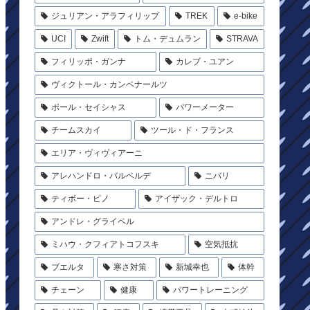
ジュリアン・アラフィリップ
TREK
e-bike
UCI
Zwift
トム・デュムラン
STRAVA
フィリッポ・ガンナ
カレブ・ユアン
ヴィクトール・カンペナールツ
ポール・セイシャス
パワーメーター
チームスカイ
ツール・ド・フランス
エリア・ヴィヴィアーニ
アレハンドロ・バルベルデ
ニバリ
ティボー・ピノ
アイザック・デルトロ
アンドレ・グライペル
ミハウ・クフィアトコフスキ
空気抵抗
ブエルタ
寒さ対策
新城幸也
体幹
チェーン
健康
パワートレーニング