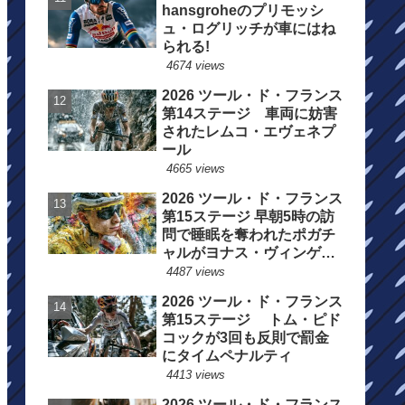
hansgroheのプリモッシ
ュ・ログリッチが車にはね
られる!
4674 views
2026 ツール・ド・フランス
第14ステージ 車両に妨害
されたレムコ・エヴェネプ
ール
4665 views
2026 ツール・ド・フランス
第15ステージ 早朝5時の訪
問で睡眠を奪われたポガチ
ャルがヨナス・ヴィンゲゴ
ーの離脱を惜しむ
4487 views
2026 ツール・ド・フランス
第15ステージ トム・ピド
コックが3回も反則で罰金
にタイムペナルティ
4413 views
2026 ツール・ド・フランス