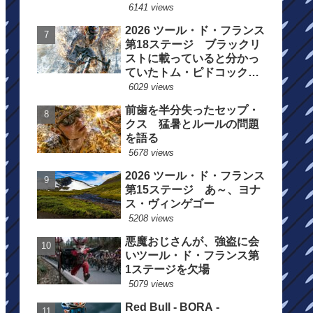
6141 views
2026 ツール・ド・フランス
第18ステージ ブラックリ
ストに載っていると分かっ
ていたトム・ピドコックは
総合順位死守に
6029 views
前歯を半分失ったセップ・
クス 猛暑とルールの問題
を語る
5678 views
2026 ツール・ド・フランス
第15ステージ あ～、ヨナ
ス・ヴィンゲゴー
5208 views
悪魔おじさんが、強盗に会
いツール・ド・フランス第
1ステージを欠場
5079 views
Red Bull - BORA -