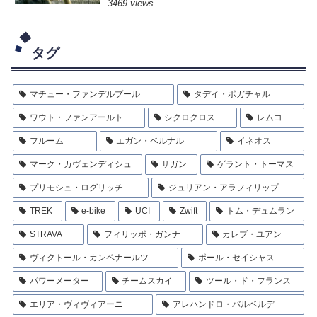
3469 views
タグ
マチュー・ファンデルプール
タデイ・ポガチャル
ワウト・ファンアールト
シクロクロス
レムコ
フルーム
エガン・ベルナル
イネオス
マーク・カヴェンディシュ
サガン
ゲラント・トーマス
プリモシュ・ログリッチ
ジュリアン・アラフィリップ
TREK
e-bike
UCI
Zwift
トム・デュムラン
STRAVA
フィリッポ・ガンナ
カレブ・ユアン
ヴィクトール・カンペナールツ
ポール・セイシャス
パワーメーター
チームスカイ
ツール・ド・フランス
エリア・ヴィヴィアーニ
アレハンドロ・バルベルデ