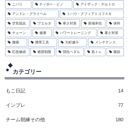
ニバリ
ティボー・ピノ
アイザック・デルトロ
アンドレ・グライペル
ミハウ・クフィアトコフスキ
空気抵抗
ブエルタ
寒さ対策
新城幸也
体幹
チェーン
健康
パワートレーニング
暑さ対策
腰痛
携帯工具
大町健斗
メンテナンス
応急修繕
糖質制限
弱虫ペダル
筋トレ
腹筋
カテゴリー
もこ日記
14
インプレ
77
チーム朝練その他
180