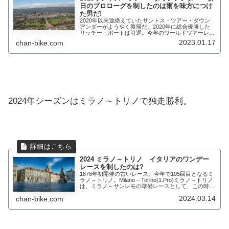
日のプロローグを制したのは雨を味方につけ
た男だ!
2020年以来途絶えていたサントス・ツアー・ダウン
アンダーがようやく復帰だ。2020年に総合優勝した
リッチー・ポートは引退。今年のワールドツアーレー
ス最初の勝利を飾るのは誰になるだろうか。過去優勝
2023.01.17
chan-bike.com
者 2020 リッチー・ポート 2019 ダ...
2024年シーズンはミラノ～トリノで独走勝利。
2024 ミラノ～トリノ イタリアのワンデー
レースを制したのは?
1876年初開催の古いレース。今年で105回目となるミ
ラノ～トリノ。Milano – Torino(1.Pro)ミラノ～トリノ
は、ミラノ～サンレモの準備レースとして、この時期
に開催される。過去の優勝者は 2023 アーヴィッド・
2024.03.14
chan-bike.com
デクレイン...