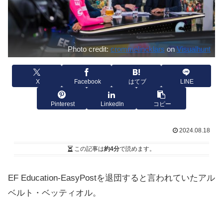
Photo credit:
crommelincklars
on
Visualhunt
X
Facebook
はてブ
LINE
Pinterest
LinkedIn
コピー
2024.08.18
この記事は
約4分
で読めます。
EF Education-EasyPostを退団すると言われていたアル
ベルト・ベッティオル。