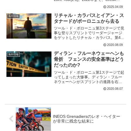
Cycliste Sarthe – Pays de la Loire(2.1)
2025.04.09
で、シ...
リチャル・カラパスとイアン・ス
海外情報
タナードがポーロニュから去る
ツール・ド・ポローニュ第3ステージで見
事な登りスプリントでリーダージャージ
をゲットしたリチャル・カラパス。第4ス
テージのクラッシュで、ジャージは破れ
2020.08.09
パンツも破れるほどの落車。結局、16位
となってしまったが、第4ステージをスタ
ディラン・フルーネウェーヘンも
海外情報
ートすることなく...
骨折 フェンスの安全基準はどう
だったのか?
ツール・ド・ポローニュ第1ステージで起
ってしまった大惨事。ディラン・フルー
ネウェーヘンがスプリントの進路を右に
変えて、最後には抜きにかかるファビ
2020.08.07
オ・ヤコブセンに肘を出してしまったこ
とが事故の原因とされている。その、デ
ィラン・フルーネウェーヘ...
INEOS Grenadiersのレオ・ヘイター
が非常に残念な結末に