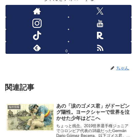
0
ちゃん
関連記事
あの「涙のゴメス君」がドーピン
海外情報
グ陽性。ヨークシャーで世界を泣
かせた少年はどこへ
ちょっと残念。2019世界選手権ジュニア
でコロンビア代表の18歳だったGermán
Dario Gómez Becerra。以下ゴメス君。ゴ