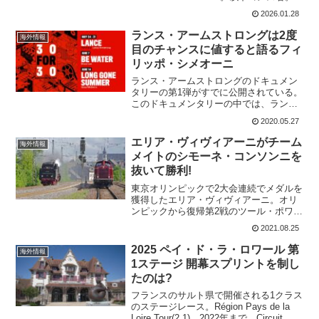
メス君は、スタートから80km地点でチュ
2026.01.28
ーブラータイヤがリムから外れてしまう
トラブルでサポートを待つ...
ランス・アームストロングは2度
海外情報
目のチャンスに値すると語るフィ
リッポ・シメオーニ
ランス・アームストロングのドキュメン
タリーの第1弾がすでに公開されている。
このドキュメンタリーの中では、ランス
の幼少の頃からが語られている。これに
2020.05.27
ついて、かってアームストロングと法廷
闘争でもめていたフィリッポ・シメオー
エリア・ヴィヴィアーニがチーム
海外情報
ニがランスについて語っ...
メイトのシモーネ・コンソンニを
抜いて勝利!
東京オリンピックで2大会連続でメダルを
獲得したエリア・ヴィヴィアーニ。オリ
ンピックから復帰第2戦のツール・ポワト
ゥー・シャラント(Tour Poitou -
2021.08.25
Charentes en Nouvelle Aquitaine(2.1)の第
1ステ...
2025 ペイ・ド・ラ・ロワール 第
海外情報
1ステージ 開幕スプリントを制し
たのは?
フランスのサルト県で開催される1クラス
のステージレース。Région Pays de la
Loire Tour(2.1)。2022年まで、Circuit