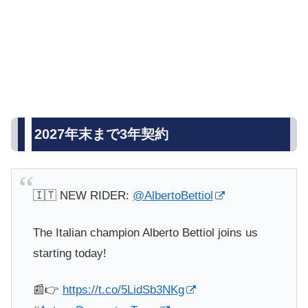
2027年末まで3年契約
🇮🇹 NEW RIDER:
@AlbertoBettiol
The Italian champion Alberto Bettiol joins us
starting today!
📰👉
https://t.co/5LidSb3NKg