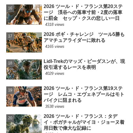
2026 ツール・ド・フランス第20ステ
ージ 渓谷への落車寸前・2度の落車
に罰金 セップ・クスの悲しい一日
4318 views
2026 ポギ・チャレンジ ツール5勝も
アマチュアライダーに敗れる
4165 views
Lidl-Trekのマッズ・ピーダスンが、現
役引退するレースを表明
4029 views
2026 ツール・ド・フランス第19ステ
ージ レムコ・エヴェネプールはモト
バイクに阻まれる
3538 views
2026 ツール・ド・フランス：タデ
イ・ポガチャルがマイヨ・ジョーヌ着
用日数で偉大な記録に