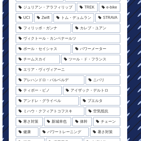
ジュリアン・アラフィリップ
TREK
e-bike
UCI
Zwift
トム・デュムラン
STRAVA
フィリッポ・ガンナ
カレブ・ユアン
ヴィクトール・カンペナールツ
ポール・セイシャス
パワーメーター
チームスカイ
ツール・ド・フランス
エリア・ヴィヴィアーニ
アレハンドロ・バルベルデ
ニバリ
ティボー・ピノ
アイザック・デルトロ
アンドレ・グライペル
ブエルタ
ミハウ・クフィアトコフスキ
空気抵抗
寒さ対策
新城幸也
体幹
チェーン
健康
パワートレーニング
暑さ対策