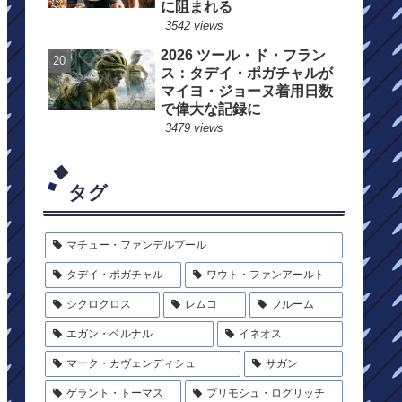
に阻まれる
3542 views
2026 ツール・ド・フラン
ス：タデイ・ポガチャルが
マイヨ・ジョーヌ着用日数
で偉大な記録に
3479 views
タグ
マチュー・ファンデルプール
タデイ・ポガチャル
ワウト・ファンアールト
シクロクロス
レムコ
フルーム
エガン・ベルナル
イネオス
マーク・カヴェンディシュ
サガン
ゲラント・トーマス
プリモシュ・ログリッチ