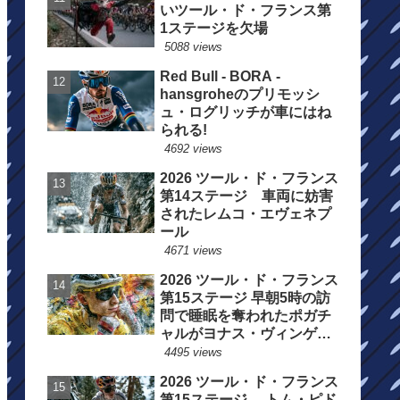
いツール・ド・フランス第
1ステージを欠場
5088 views
Red Bull - BORA -
hansgroheのプリモッシ
ュ・ログリッチが車にはね
られる!
4692 views
2026 ツール・ド・フランス
第14ステージ 車両に妨害
されたレムコ・エヴェネプ
ール
4671 views
2026 ツール・ド・フランス
第15ステージ 早朝5時の訪
問で睡眠を奪われたポガチ
ャルがヨナス・ヴィンゲゴ
ーの離脱を惜しむ
4495 views
2026 ツール・ド・フランス
第15ステージ トム・ピド