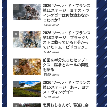
2026 ツール・ド・フランス
第11ステージ ヨナス・ヴ
ィンゲゴーは何故追わなか
ったのか?
6154 views
2026 ツール・ド・フランス
第18ステージ ブラックリ
ストに載っていると分かっ
ていたトム・ピドコックは
総合順位死守に
6042 views
前歯を半分失ったセップ・
クス 猛暑とルールの問題
を語る
5690 views
2026 ツール・ド・フランス
第15ステージ あ～、ヨナ
ス・ヴィンゲゴー
5219 views
悪魔おじさんが、強盗に会