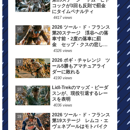
コックが3回も反則で罰金
にタイムペナルティ
4417 views
2026 ツール・ド・フランス
第20ステージ 渓谷への落
車寸前・2度の落車に罰
金 セップ・クスの悲しい
一日
4326 views
2026 ポギ・チャレンジ ツ
ール5勝もアマチュアライ
ダーに敗れる
4190 views
Lidl-Trekのマッズ・ピーダ
スンが、現役引退するレー
スを表明
4036 views
2026 ツール・ド・フランス
第19ステージ レムコ・エ
ヴェネプールはモトバイク