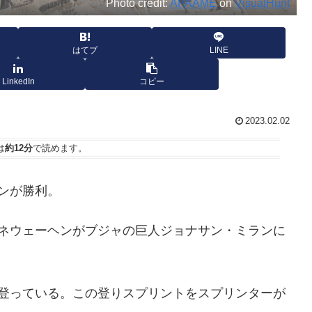
Photo credit:
APAAME
on
VisualHunt
はてブ
LINE
LinkedIn
コピー
2023.02.02
は
約12分
で読めます。
ンが勝利。
ーネウェーヘンがブジャの巨人ジョナサン・ミランに
し登っている。この登りスプリントをスプリンターが