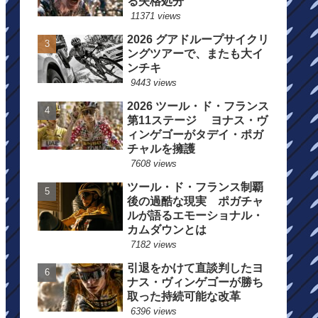
る失格処分
11371 views
2026 グアドループサイクリ
ングツアーで、またも大イ
ンチキ
9443 views
2026 ツール・ド・フランス
第11ステージ ヨナス・ヴ
ィンゲゴーがタデイ・ポガ
チャルを擁護
7608 views
ツール・ド・フランス制覇
後の過酷な現実 ポガチャ
ルが語るエモーショナル・
カムダウンとは
7182 views
引退をかけて直談判したヨ
ナス・ヴィンゲゴーが勝ち
取った持続可能な改革
6396 views