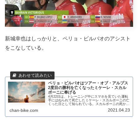
新城幸也はしっかりと、ペリョ・ビルバオのアシスト
をこなしている。
ペリョ・ビルバオはツアー・オブ・アルプス
2度目の勝利を亡くなったミケーレ・スカル
ポーニに奉げる
4月22日は、トレーニング中にスマホを見ていた運転
手にはねられて死亡したミケーレ・スカルポーニの亡
くった日として知られている。スカルポーニの死から
4年後、元アスタナのチームメイトであったペリョ・
2021.04.23
chan-bike.com
ビルバオ(Bahrain - Victorio...