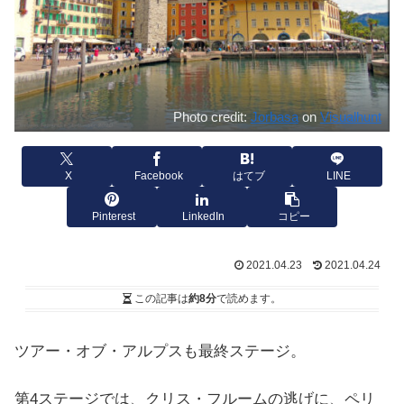
Photo credit:
Jorbasa
on
Visualhunt
X
Facebook
はてブ
LINE
Pinterest
LinkedIn
コピー
2021.04.23
2021.04.24
この記事は
約8分
で読めます。
ツアー・オブ・アルプスも最終ステージ。
第4ステージでは、クリス・フルームの逃げに、ペリ