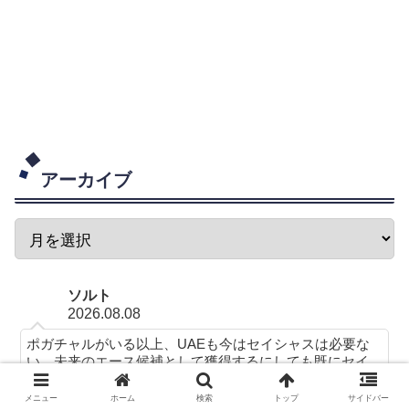
アーカイブ
ソルト
2026.08.08
ポガチャルがいる以上、UAEも今はセイシャスは必要な
い。未来のエース候補として獲得するにしても既にセイ
シャスは高くなりすぎて、ポガチャルが引退後セイシャ
スを獲得するのもそこまで変わらないような金額にな...
メニュー
ホーム
検索
トップ
サイドバー