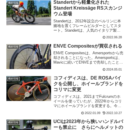
ームセットの...
Standertから軽量化された
機材情報
Standert Kreissäge RSスカンジ
ウム登場
Standertは、2012年設立のベルリンに本
拠地を置くフレームビルダーとしてスタ
ート。Standertは、人気のイタリア製
Kreissäge RSスカンジウムアルミロード
2022.06.28
バイクを、これまで以上に速く、軽く、
そして完全にステルス化した内部...
ENVE Compositesが買収される
機材情報
ENVE Compositesは、Amersportsから売
却されることになった。Amersportsは、
Mavicに続いてENVEまで売却したことに
なる。買収したのは、サイクリング愛好
2024.05.01
家マーク・ハンコックの家族持ち株会社
である民間投資会社...
コフィディスは、DE ROSAバイ
機材情報
クを公開し、ホイールブランドを
コリマに変更
コフィディスは、2021までFulcrumのホ
イールを使っていたが、2022年からコリ
マにホイールブランドを変更する。今回
の複数年スポンサー契約により、男女の
2022.01.09
2022.10.27
ロードチーム、更にパラサイクリングチ
ームもコリマを使用する。CORIMA x
UCIは2023年から狭いハンドルバ
機材情報
Co...
ーも禁止に さらにヘルメットの