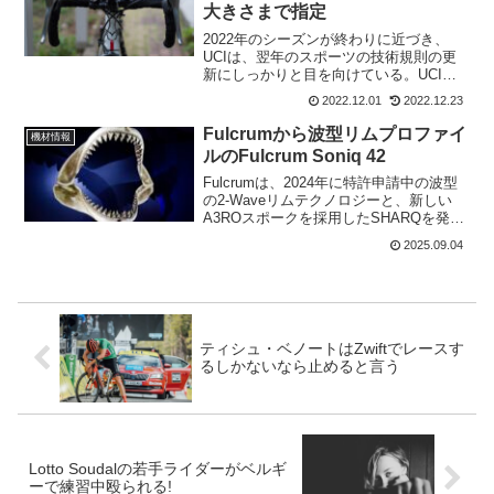
大きさまで指定
2022年のシーズンが終わりに近づき、
UCIは、翌年のスポーツの技術規則の更
新にしっかりと目を向けている。UCI技
術規則のUCIテクニカルレギュレーショ
2022.12.01
2022.12.23
ンの明確化ガイドの新しいバージョンが
公開され、2023年1月1日に発効する。主
Fulcrumから波型リムプロファイ
機材情報
な改正点を...
ルのFulcrum Soniq 42
Fulcrumは、2024年に特許申請中の波型
の2-Waveリムテクノロジーと、新しい
A3ROスポークを採用したSHARQを発売
していた。今回のFulcrum Soniq 42は、
2025.09.04
SHARQの廉価版だ。重量は155g重くな
るけど、リム形状は...
ティシュ・ベノートはZwiftでレースす
るしかないなら止めると言う
Lotto Soudalの若手ライダーがベルギ
ーで練習中殴られる!