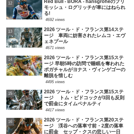
Red Bull - BORA - hansgroheのプリ
モッシュ・ログリッチが車にはねられ
る!
4692 views
2026 ツール・ド・フランス第14ステ
ージ 車両に妨害されたレムコ・エヴ
ェネプール
4671 views
2026 ツール・ド・フランス第15ステ
ージ 早朝5時の訪問で睡眠を奪われた
ポガチャルがヨナス・ヴィンゲゴーの
離脱を惜しむ
4495 views
2026 ツール・ド・フランス第15ステ
ージ トム・ピドコックが3回も反則
で罰金にタイムペナルティ
4417 views
2026 ツール・ド・フランス第20ステ
ージ 渓谷への落車寸前・2度の落車
に罰金 セップ・クスの悲しい一日