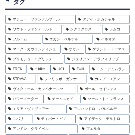
タグ
マチュー・ファンデルプール
タデイ・ポガチャル
ワウト・ファンアールト
シクロクロス
レムコ
フルーム
エガン・ベルナル
イネオス
マーク・カヴェンディシュ
サガン
ゲラント・トーマス
プリモシュ・ログリッチ
ジュリアン・アラフィリップ
TREK
e-bike
UCI
Zwift
トム・デュムラン
STRAVA
フィリッポ・ガンナ
カレブ・ユアン
ヴィクトール・カンペナールツ
ポール・セイシャス
パワーメーター
チームスカイ
ツール・ド・フランス
エリア・ヴィヴィアーニ
アレハンドロ・バルベルデ
ニバリ
ティボー・ピノ
アイザック・デルトロ
アンドレ・グライペル
ブエルタ