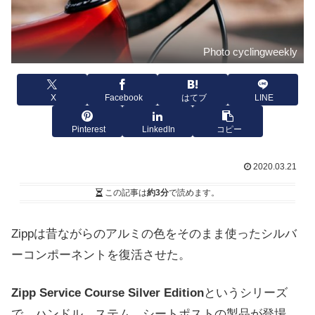
Photo cyclingweekly
X
Facebook
はてブ
LINE
Pinterest
LinkedIn
コピー
2020.03.21
この記事は
約3分
で読めます。
Zippは昔ながらのアルミの色をそのまま使ったシルバ
ーコンポーネントを復活させた。
Zipp Service Course Silver Edition
というシリーズ
で、ハンドル、ステム、シートポストの製品が登場。