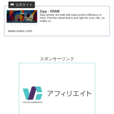
Zipp - SRAM
Zipp wheels are built with total system efficiency in
mind. Find the wheel that is just right for your ride, no
matter w...
www.sram.com
スポンサーリンク