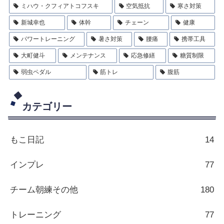
ミハウ・クフィアトコフスキ
空気抵抗
寒さ対策
新城幸也
体幹
チェーン
健康
パワートレーニング
暑さ対策
腰痛
携帯工具
大町健斗
メンテナンス
応急修繕
糖質制限
弱虫ペダル
筋トレ
腹筋
カテゴリー
もこ日記
14
インプレ
77
チーム朝練その他
180
トレーニング
77