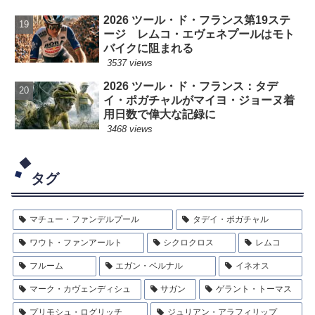
2026 ツール・ド・フランス第19ステ
ージ レムコ・エヴェネプールはモト
バイクに阻まれる
3537 views
2026 ツール・ド・フランス：タデ
イ・ポガチャルがマイヨ・ジョーヌ着
用日数で偉大な記録に
3468 views
タグ
マチュー・ファンデルプール
タデイ・ポガチャル
ワウト・ファンアールト
シクロクロス
レムコ
フルーム
エガン・ベルナル
イネオス
マーク・カヴェンディシュ
サガン
ゲラント・トーマス
プリモシュ・ログリッチ
ジュリアン・アラフィリップ