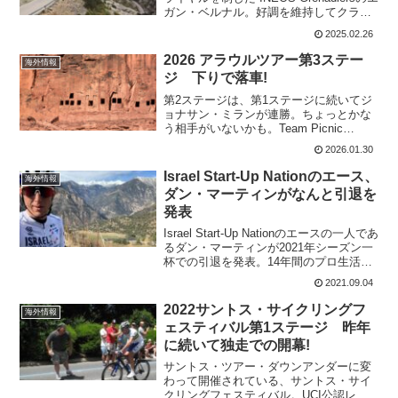
ガン・ベルナル。好調を維持してクラシ
カ・ハエンに出場したのだけど落車で鎖
2025.02.26
骨骨折。クラシカ・ハエンでは何度もア
タックする姿が見られており調子が良
2026 アラウルツアー第3ステー
海外情報
か...
ジ 下りで落車!
第2ステージは、第1ステージに続いてジ
ョナサン・ミランが連勝。ちょっとかな
う相手がいないかも。Team Picnic
PostNLのファビオ・ヤコブセンは痙攣。
2026.01.30
フェルナンド・ガビリアは風で落とされ
たし。ただ、第3ステージはどうだろう
Israel Start-Up Nationのエース、
海外情報
か。リー...
ダン・マーティンがなんと引退を
発表
Israel Start-Up Nationのエースの一人であ
るダン・マーティンが2021年シーズン一
杯での引退を発表。14年間のプロ生活で
22回の優勝を飾り、グランドツールでも
2021.09.04
チームのエースとして2勝を上げている。
35歳で、まだ走れる力が...
2022サントス・サイクリングフ
海外情報
ェスティバル第1ステージ 昨年
に続いて独走での開幕!
サントス・ツアー・ダウンアンダーに変
わって開催されている、サントス・サイ
クリングフェスティバル。UCI公認レー