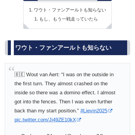
ワウト・ファンアールトも知らない
もし、もう一戦走っていたら
ワウト・ファンアールトも知らない
🇧🇪 Wout van Aert: “I was on the outside in
the first turn. They almost crashed on the
inside so there was a domino effect. I almost
got into the fences. Then I was even further
back than my start position.”
#Lievin2025
pic.twitter.com/Ji49ZE10kX