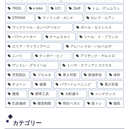
TREK
e-bike
UCI
Zwift
トム・デュムラン
STRAVA
フィリッポ・ガンナ
カレブ・ユアン
ヴィクトール・カンペナールツ
ポール・セイシャス
パワーメーター
チームスカイ
ツール・ド・フランス
エリア・ヴィヴィアーニ
アレハンドロ・バルベルデ
ニバリ
ティボー・ピノ
アイザック・デルトロ
アンドレ・グライペル
ミハウ・クフィアトコフスキ
空気抵抗
ブエルタ
寒さ対策
新城幸也
体幹
チェーン
健康
パワートレーニング
暑さ対策
腰痛
携帯工具
大町健斗
メンテナンス
応急修繕
糖質制限
弱虫ペダル
筋トレ
腹筋
カテゴリー