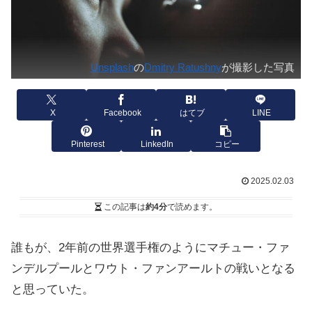
Unsplash
の
Dmitry Ratushny
が撮影した写真
X
Facebook
はてブ
LINE
Pinterest
LinkedIn
コピー
2025.02.03
この記事は
約4分
で読めます。
誰もが、2年前の世界選手権のようにマチュー・ファ
ンデルプールとワウト・ファンアールトの戦いとなる
と思っていた。