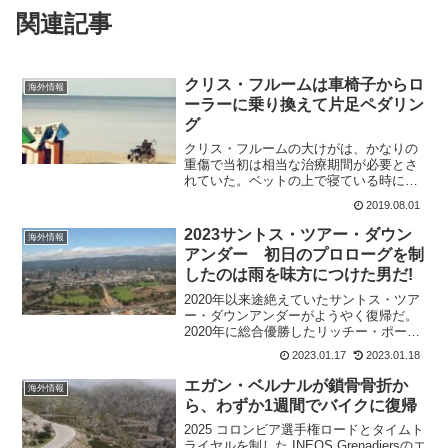
関連記事
クリス・フルームは車椅子からロ
海外情報
ーラーに乗り換えて片足ペダリン
グ
クリス・フルームの大けがは、かなりの
重傷で当初は相当な治療期間が必要とさ
れていた。ベットの上で寝ている時に、
2011年のブエルタ・ア・エスパーニャで
2019.08.01
の繰り上げ優勝が決まった。優勝したフ
ァン・フォセコーボのドーピング違反が
2023サントス・ツアー・ダウン
海外情報
確定されたからだ。こ...
アンダー 初日のプロローグを制
したのは雨を味方につけた男だ!
2020年以来途絶えていたサントス・ツア
ー・ダウンアンダーがようやく復帰だ。
2020年に総合優勝したリッチー・ポート
は引退。今年のワールドツアーレース最
2023.01.17
2023.01.18
初の勝利を飾るのは誰になるだろうか。
過去優勝者 2020 リッチー・ポート
エガン・ベルナルが鎖骨骨折か
海外情報
2019 ダ...
ら、わずか1週間でバイクに復帰
2025 コロンビア選手権ロードとタイムト
ライヤルを制した INEOS Grenadiersのエ