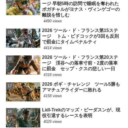
ージ 早朝5時の訪問で睡眠を奪われた
ポガチャルがヨナス・ヴィンゲゴーの
離脱を惜しむ
4490 views
2026 ツール・ド・フランス第15ステ
ージ トム・ピドコックが3回も反則
で罰金にタイムペナルティ
4414 views
2026 ツール・ド・フランス第20ステ
ージ 渓谷への落車寸前・2度の落車
に罰金 セップ・クスの悲しい一日
4318 views
2026 ポギ・チャレンジ ツール5勝も
アマチュアライダーに敗れる
4158 views
Lidl-Trekのマッズ・ピーダスンが、現
役引退するレースを表明
4029 views