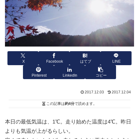
X
Facebook
はてブ
LINE
Pinterest
LinkedIn
コピー
2017.12.03
2017.12.04
この記事は
約4分
で読めます。
本日の最低気温は、1℃。走り始めた温度は4℃。昨日
よりも気温が上がるらしい。