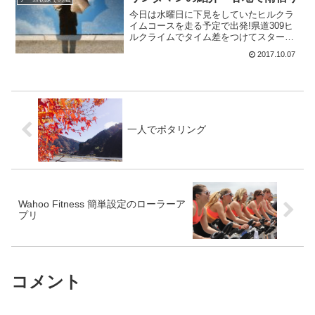
ん。その後の下り平坦基調の...
今日は水曜日に下見をしていたヒルクラ
イムコースを走る予定で出発!県道309ヒ
ルクライムでタイム差をつけてスター
ト。そして第1回目のタイムを計ってそれ
2017.10.07
を指標にしてヒルクライム能力の向上を
みるのが目的だったのです。私じゃない
ですよ。私は坂キライ...
一人でポタリング
Wahoo Fitness 簡単設定のローラーア
プリ
コメント