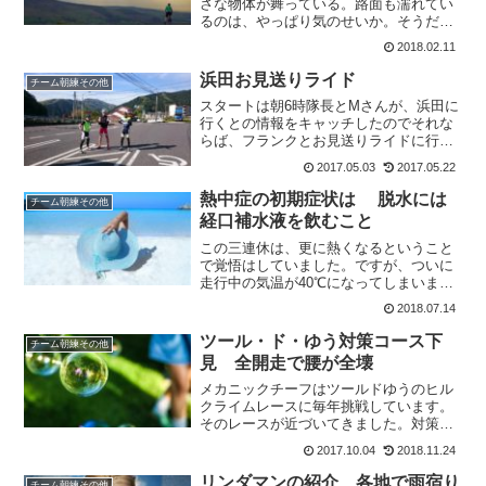
さな物体が舞っている。路面も濡れてい
るのは、やっぱり気のせいか。そうだ気
のせいだ。道の上に立って走り出さなき
2018.02.11
ゃ それは負けと同義だby 金城主将の言
葉にそって走り出すことに。雪装備でで
浜田お見送りライド
チーム朝練その他
かける白い物体が舞っ...
スタートは朝6時隊長とMさんが、浜田に
行くとの情報をキャッチしたのでそれな
らば、フランクとお見送りライドに行く
べきではないかと思い三角公園に6時集
2017.05.03
2017.05.22
合。高瀬堰で待つというフランクも三角
公園まで来てくれました (‘-‘*)ｵﾊﾖ♪気温
熱中症の初期症状は 脱水には
チーム朝練その他
は10℃。...
経口補水液を飲むこと
この三連休は、更に熱くなるということ
で覚悟はしていました。ですが、ついに
走行中の気温が40℃になってしまいまし
た。真夏でも大体38℃くらいが一番暑い
2018.07.14
くらいかと思ってましたら40℃とは。今
日は倒れないための注意点などを考えて
ツール・ド・ゆう対策コース下
チーム朝練その他
みました。スタート...
見 全開走で腰が全壊
メカニックチーフはツールドゆうのヒル
クライムレースに毎年挑戦しています。
そのレースが近づいてきました。対策と
して土曜練に登りを取り入れることに。
2017.10.04
2018.11.24
十数年ぶりにある県道の峠を走ってみま
した。私は登りには全然興味ありませ
リンダマンの紹介 各地で雨宿り
チーム朝練その他