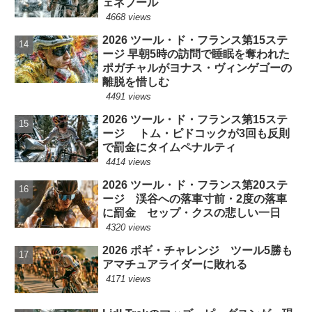
ェネプール
4668 views
2026 ツール・ド・フランス第15ステ
ージ 早朝5時の訪問で睡眠を奪われた
ポガチャルがヨナス・ヴィンゲゴーの
離脱を惜しむ
4491 views
2026 ツール・ド・フランス第15ステ
ージ トム・ピドコックが3回も反則
で罰金にタイムペナルティ
4414 views
2026 ツール・ド・フランス第20ステ
ージ 渓谷への落車寸前・2度の落車
に罰金 セップ・クスの悲しい一日
4320 views
2026 ポギ・チャレンジ ツール5勝も
アマチュアライダーに敗れる
4171 views