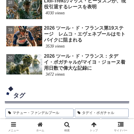
Lidl-Trekのマッズ・ピーダスンが、現
役引退するレースを表明
4030 views
2026 ツール・ド・フランス第19ステ
ージ レムコ・エヴェネプールはモト
バイクに阻まれる
3539 views
2026 ツール・ド・フランス：タデ
イ・ポガチャルがマイヨ・ジョーヌ着
用日数で偉大な記録に
3472 views
タグ
マチュー・ファンデルプール
タデイ・ポガチャル
ワウト・ファンアールト
シクロクロス
レムコ
メニュー
ホーム
検索
トップ
サイドバー
フルーム
エガン・ベルナル
イネオス