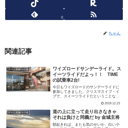
0
ちゃん
関連記事
ワイズロードサンデーライド。ス
チーム朝練その他
イーツライドだよっ！！ TIME
の試乗車2台!
今日もワイズロードのサンデーライドに
参加してきました。クリスマスイブ・イ
ブで、スイーツライドだということなの
で楽しみにしてました。行ったのはポエ
2018.12.23
ムの本社。母恵夢という瀬戸内名菓のお
菓子で名前は良く知ってました。ですが
道の上に立って走り出さなきゃ
チーム朝練その他
まさか、本社が近くにある...
それは負けと同義だ by 金城主将
朝起きれば、またも気のせいか、白い小