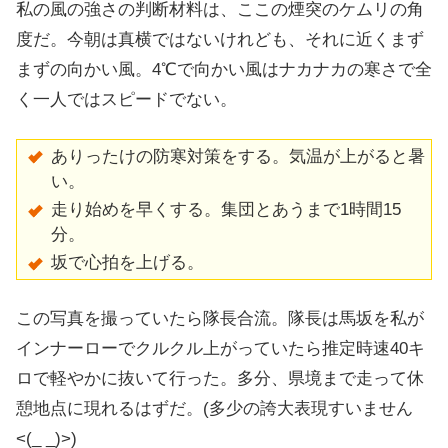
私の風の強さの判断材料は、ここの煙突のケムリの角
度だ。今朝は真横ではないけれども、それに近くまず
まずの向かい風。4℃で向かい風はナカナカの寒さで全
く一人ではスピードでない。
ありったけの防寒対策をする。気温が上がると暑
い。
走り始めを早くする。集団とあうまで1時間15
分。
坂で心拍を上げる。
この写真を撮っていたら隊長合流。隊長は馬坂を私が
インナーローでクルクル上がっていたら推定時速40キ
ロで軽やかに抜いて行った。多分、県境まで走って休
憩地点に現れるはずだ。(多少の誇大表現すいません
<(_ _)>)