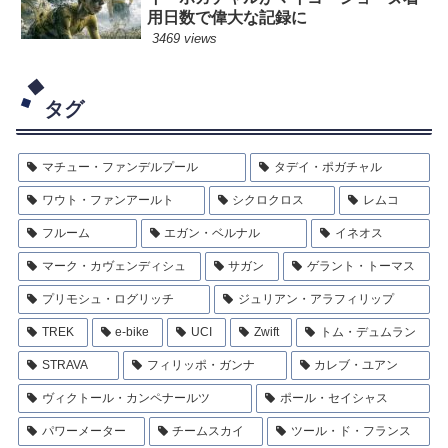
用日数で偉大な記録に
3469 views
タグ
マチュー・ファンデルプール
タデイ・ポガチャル
ワウト・ファンアールト
シクロクロス
レムコ
フルーム
エガン・ベルナル
イネオス
マーク・カヴェンディシュ
サガン
ゲラント・トーマス
プリモシュ・ログリッチ
ジュリアン・アラフィリップ
TREK
e-bike
UCI
Zwift
トム・デュムラン
STRAVA
フィリッポ・ガンナ
カレブ・ユアン
ヴィクトール・カンペナールツ
ポール・セイシャス
パワーメーター
チームスカイ
ツール・ド・フランス