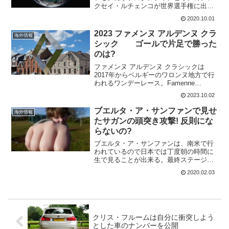
クセイ・ルチェンコが世界選手権に出れ
なかった。今回のコロナ陽性反応は世界
2020.10.01
選手権に出場していたメンバーから出て
いる。しかも、一人は症状が出ていると
2023 ファメンヌ アルデンヌ クラ
海外情報
いうからまずい状況だ。二...
シック ゴールで片足で勝った
のは?
ファメンヌ アルデンヌ クラシックは
2017年からベルギーのワロンヌ地方で行
われるワンデーレース。Famenne
Ardenne Classic(1.1)2022年からLottoが
2023.10.02
スポンサーについているので長く続くこ
とを期待したい。公式サイ...
ブエルタ・ア・サンファンで見せ
海外情報
たサガンの頭突き攻撃! 反則にな
らないの?
ブエルタ・ア・サンファンは、南米で行
われているので日本では丁度朝の時間に
生で見ることが出来る。最終ステージは
アルゼンチンのサンフアンを舞台にした
2020.02.03
周回コース。市街地の環状道路であるシ
クルパラシオン通り、1周16kmを9周回す
るスプリンターのた...
クリス・フルームは自分に衝突しよう
とした車のナンバーを公開