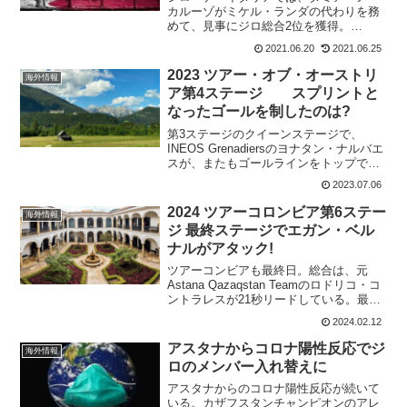
カルーゾがミケル・ランダの代わりを務
めて、見事にジロ総合2位を獲得。
Bahrain Victoriousは、続くツール・ド・
2021.06.20
2021.06.25
フランスでも旋風を巻き起こせるか?
Bahrain Victoriousのツール・...
2023 ツアー・オブ・オーストリ
海外情報
ア第4ステージ スプリントと
なったゴールを制したのは?
第3ステージのクイーンステージで、
INEOS Grenadiersのヨナタン・ナルバエ
スが、またもゴールラインをトップで駆
け抜けて総合での勝利に近づいた。普段
2023.07.06
はアシストだけど、これだけの力を秘め
ているのだから凄いことだ。第4ステージ
2024 ツアーコロンビア第6ステー
海外情報
では、ゴ...
ジ 最終ステージでエガン・ベル
ナルがアタック!
ツアーコンビアも最終日。総合は、元
Astana Qazaqstan Teamのロドリコ・コ
ントラレスが21秒リードしている。最後
の山岳でワールドツアーライダーの意地
2024.02.12
をみてみたい。リチャル・カラパス、エ
ガン・ベルナル、ナイロ・キンタナの奮
アスタナからコロナ陽性反応でジ
海外情報
起を...
ロのメンバー入れ替えに
アスタナからのコロナ陽性反応が続いて
いる。カザフスタンチャンピオンのアレ