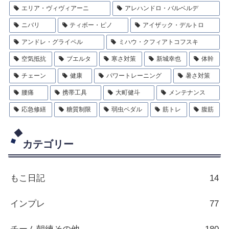
エリア・ヴィヴィアーニ
アレハンドロ・バルベルデ
ニバリ
ティボー・ピノ
アイザック・デルトロ
アンドレ・グライペル
ミハウ・クフィアトコフスキ
空気抵抗
ブエルタ
寒さ対策
新城幸也
体幹
チェーン
健康
パワートレーニング
暑さ対策
腰痛
携帯工具
大町健斗
メンテナンス
応急修繕
糖質制限
弱虫ペダル
筋トレ
腹筋
カテゴリー
もこ日記
14
インプレ
77