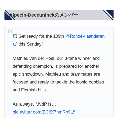
Alpecin-Deceuninckのメンバー
💥 Get ready for the 109th
@RondeVlaanderen
this Sunday!
Mathieu van der Poel, our 3-time winner and
defending champion, is prepared for another
epic showdown. Mathieu and teammates are
focused and ready to tackle the iconic cobbles
and Flemish hills.
As always, MvdP is…
pic.twitter.com/BC6X7nmRb9