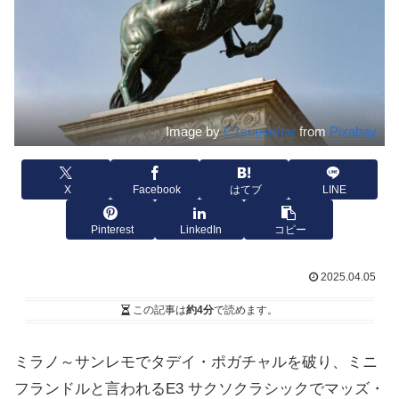
Image by
C1superstar
from
Pixabay
X
Facebook
はてブ
LINE
Pinterest
LinkedIn
コピー
2025.04.05
この記事は
約4分
で読めます。
ミラノ～サンレモでタデイ・ポガチャルを破り、ミニ
フランドルと言われるE3 サクソクラシックでマッズ・