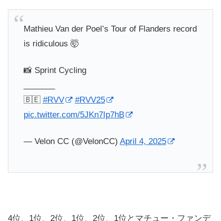
Mathieu Van der Poel’s Tour of Flanders record
is ridiculous 🤯
📸 Sprint Cycling
_______
🇧🇪
#RVV
#RVV25
pic.twitter.com/5JKn7Ip7hB
— Velon CC (@VelonCC)
April 4, 2025
4位、1位、2位、1位、2位、1位とマチュー・ファンデ