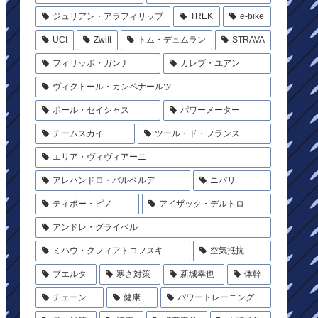
ジュリアン・アラフィリップ
TREK
e-bike
UCI
Zwift
トム・デュムラン
STRAVA
フィリッポ・ガンナ
カレブ・ユアン
ヴィクトール・カンペナールツ
ポール・セイシャス
パワーメーター
チームスカイ
ツール・ド・フランス
エリア・ヴィヴィアーニ
アレハンドロ・バルベルデ
ニバリ
ティボー・ピノ
アイザック・デルトロ
アンドレ・グライペル
ミハウ・クフィアトコフスキ
空気抵抗
ブエルタ
寒さ対策
新城幸也
体幹
チェーン
健康
パワートレーニング