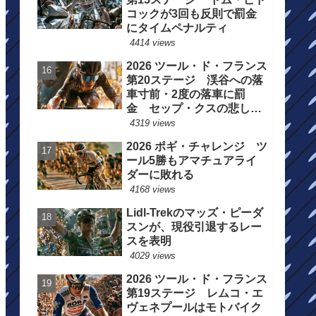
コックが3回も反則で罰金
にタイムペナルティ
4414 views
2026 ツール・ド・フランス
第20ステージ 渓谷への落
車寸前・2度の落車に罰
金 セップ・クスの悲しい
一日
4319 views
2026 ポギ・チャレンジ ツ
ール5勝もアマチュアライ
ダーに敗れる
4168 views
Lidl-Trekのマッズ・ピーダ
スンが、現役引退するレー
スを表明
4029 views
2026 ツール・ド・フランス
第19ステージ レムコ・エ
ヴェネプールはモトバイク