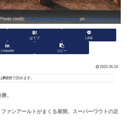
Photo credit:
Mia Battaglia photography
on
VisualHunt.com
はてブ
LINE
LinkedIn
コピー
2025.05.24
は
約2分
で読めます。
決勝。
・ファンアールトがまくる展開。スーパーワウトの足