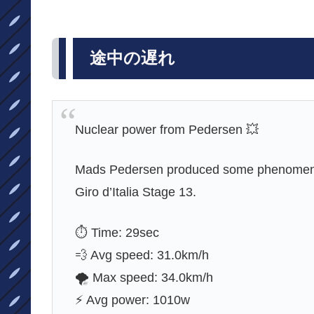
途中の遅れ
Nuclear power from Pedersen 💥
Mads Pedersen produced some phenomenal
Giro d’Italia Stage 13.
⏱️ Time: 29sec
💨 Avg speed: 31.0km/h
🌪️ Max speed: 34.0km/h
⚡️ Avg power: 1010w