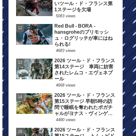
いツール・ド・フランス第
1ステージを欠場
5083 views
Red Bull - BORA -
hansgroheのプリモッシ
ュ・ログリッチが車にはね
られる!
4683 views
2026 ツール・ド・フランス
第14ステージ 車両に妨害
されたレムコ・エヴェネプ
ール
4668 views
2026 ツール・ド・フランス
第15ステージ 早朝5時の訪
問で睡眠を奪われたポガチ
ャルがヨナス・ヴィンゲゴ
ーの離脱を惜しむ
4490 views
2026 ツール・ド・フランス
第15ステージ トム・ピド