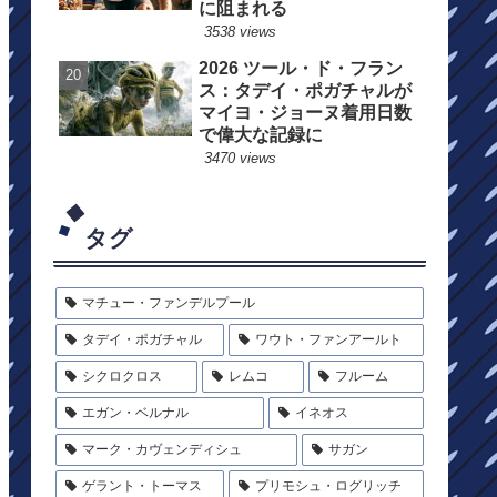
に阻まれる
3538 views
2026 ツール・ド・フラン
ス：タデイ・ポガチャルが
マイヨ・ジョーヌ着用日数
で偉大な記録に
3470 views
タグ
マチュー・ファンデルプール
タデイ・ポガチャル
ワウト・ファンアールト
シクロクロス
レムコ
フルーム
エガン・ベルナル
イネオス
マーク・カヴェンディシュ
サガン
ゲラント・トーマス
プリモシュ・ログリッチ