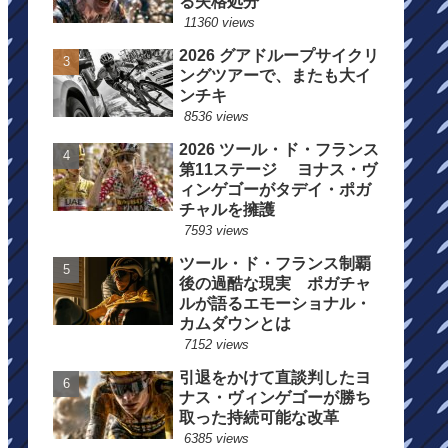
る失格処分
11360 views
2026 グアドループサイクリ
ングツアーで、またも大イ
ンチキ
8536 views
2026 ツール・ド・フランス
第11ステージ ヨナス・ヴ
ィンゲゴーがタデイ・ポガ
チャルを擁護
7593 views
ツール・ド・フランス制覇
後の過酷な現実 ポガチャ
ルが語るエモーショナル・
カムダウンとは
7152 views
引退をかけて直談判したヨ
ナス・ヴィンゲゴーが勝ち
取った持続可能な改革
6385 views