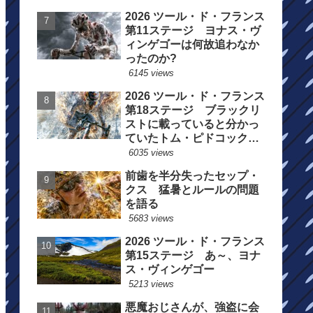
2026 ツール・ド・フランス
第11ステージ ヨナス・ヴ
ィンゲゴーは何故追わなか
ったのか?
6145 views
2026 ツール・ド・フランス
第18ステージ ブラックリ
ストに載っていると分かっ
ていたトム・ピドコックは
総合順位死守に
6035 views
前歯を半分失ったセップ・
クス 猛暑とルールの問題
を語る
5683 views
2026 ツール・ド・フランス
第15ステージ あ～、ヨナ
ス・ヴィンゲゴー
5213 views
悪魔おじさんが、強盗に会