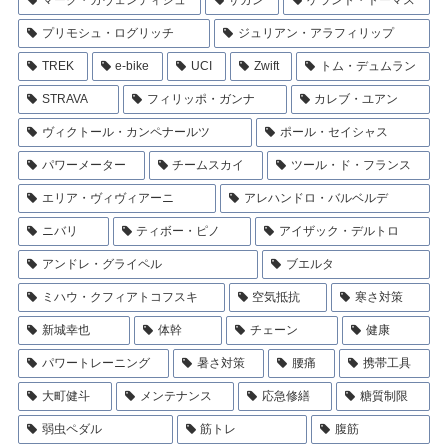
プリモシュ・ログリッチ
ジュリアン・アラフィリップ
TREK
e-bike
UCI
Zwift
トム・デュムラン
STRAVA
フィリッポ・ガンナ
カレブ・ユアン
ヴィクトール・カンペナールツ
ポール・セイシャス
パワーメーター
チームスカイ
ツール・ド・フランス
エリア・ヴィヴィアーニ
アレハンドロ・バルベルデ
ニバリ
ティボー・ピノ
アイザック・デルトロ
アンドレ・グライペル
ブエルタ
ミハウ・クフィアトコフスキ
空気抵抗
寒さ対策
新城幸也
体幹
チェーン
健康
パワートレーニング
暑さ対策
腰痛
携帯工具
大町健斗
メンテナンス
応急修繕
糖質制限
弱虫ペダル
筋トレ
腹筋