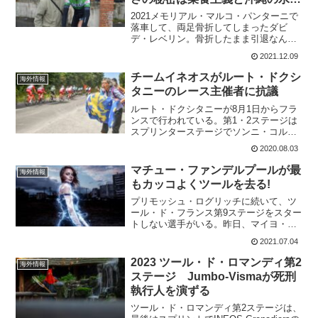
も?
2021メモリアル・マルコ・パンターニで
落車して、両足骨折してしまったダビ
デ・レベリン。骨折したまま引退なんて
しないと言っていた。ダビデ・レベリン
2021.12.09
は2022年もWork Service Marchiol Vega
で走ることが確認された。1年...
チームイネオスがルート・ドクシ
海外情報
タニーのレース主催者に抗議
ルート・ドクシタニーが8月1日からフラ
ンスで行われている。第1・2ステージは
スプリンターステージでソンニ・コルプ
レッリ(Bahrain – McLaren)が第2ステージ
2020.08.03
を獲得している。これでBahrain –
McLarenは1日で2勝だ...
マチュー・ファンデルプールが最
海外情報
もカッコよくツールを去る!
プリモッシュ・ログリッチに続いて、ツ
ール・ド・フランス第9ステージをスター
トしない選手がいる。昨日、マイヨ・ジ
ョーヌを失ったマチュー・ファンデルプ
2021.07.04
ールだ。第2ステージでマイヨ・ジョーヌ
となってから、第8ステージまでマイヨを
2023 ツール・ド・ロマンディ第2
海外情報
キープするという離...
ステージ Jumbo-Vismaが死刑
執行人を演ずる
ツール・ド・ロマンディ第2ステージは、