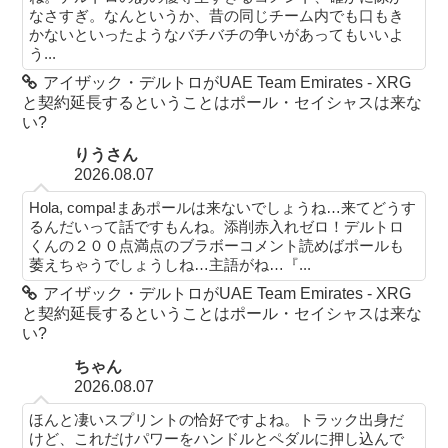
なさすぎ。なんというか、昔の同じチーム内でも口もき
かないといったようなバチバチの争いがあってもいいよ
う...
アイザック・デルトロがUAE Team Emirates - XRG
と契約延長するということはポール・セイシャスは来な
い?
りうさん
2026.08.07
Hola, compa!まあポールは来ないでしょうね…来てどうす
るんだいって話ですもんね。添削赤入れゼロ！デルトロ
くんの２００点満点のブラボーコメント読めばポールも
萎えちゃうでしょうしね…主語がね…『...
アイザック・デルトロがUAE Team Emirates - XRG
と契約延長するということはポール・セイシャスは来な
い?
ちゃん
2026.08.07
ほんと凄いスプリントの恰好ですよね。トラック出身だ
けど、これだけパワーをハンドルとペダルに押し込んで