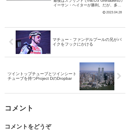
最後はスプリントでINEOS Grenadiersの
イーサン・ヘイターが勝利。だが、多く
のスプリンターはゴールで勝利を争うた
2023.04.28
めに参加することさえできなかった。全
ては、Jumbo-Vismaがレース後半か...
マチュー・ファンデルプールの兄がバ
イクをフックにかける
ツイントップチューブとツインシート
チューブを持つProject DのDropbar
コメント
コメントをどうぞ