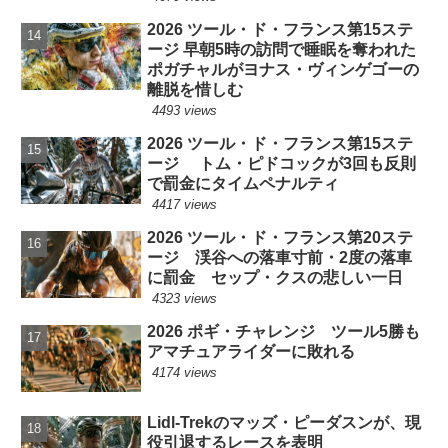
2026 ツール・ド・フランス第15ステ
ージ 早朝5時の訪問で睡眠を奪われた
ポガチャルがヨナス・ヴィンゲゴーの
離脱を惜しむ
4493 views
2026 ツール・ド・フランス第15ステ
ージ トム・ピドコックが3回も反則
で罰金にタイムペナルティ
4417 views
2026 ツール・ド・フランス第20ステ
ージ 渓谷への落車寸前・2度の落車
に罰金 セップ・クスの悲しい一日
4323 views
2026 ポギ・チャレンジ ツール5勝も
アマチュアライダーに敗れる
4174 views
Lidl-Trekのマッズ・ピーダスンが、現
役引退するレースを表明