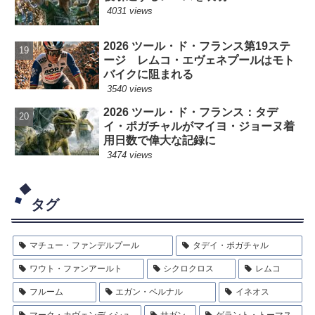
4031 views
2026 ツール・ド・フランス第19ステ
ージ レムコ・エヴェネプールはモト
バイクに阻まれる
3540 views
2026 ツール・ド・フランス：タデ
イ・ポガチャルがマイヨ・ジョーヌ着
用日数で偉大な記録に
3474 views
タグ
マチュー・ファンデルプール
タデイ・ポガチャル
ワウト・ファンアールト
シクロクロス
レムコ
フルーム
エガン・ベルナル
イネオス
マーク・カヴェンディシュ
サガン
ゲラント・トーマス