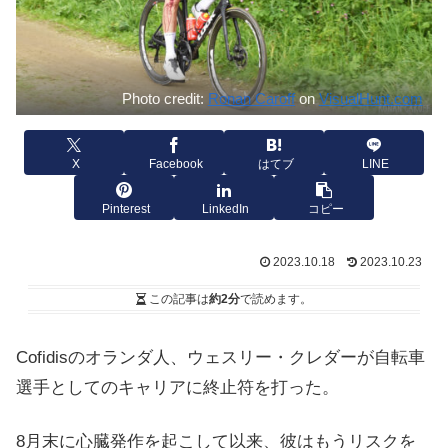
Photo credit:
Ronan Caroff
on
VisualHunt.com
X
Facebook
はてブ
LINE
Pinterest
LinkedIn
コピー
2023.10.18
2023.10.23
この記事は
約2分
で読めます。
Cofidisのオランダ人、ウェスリー・クレダーが自転車
選手としてのキャリアに終止符を打った。
8月末に心臓発作を起こして以来、彼はもうリスクを