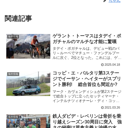
ちゃん
関連記事
ゲラント・トーマスはタデイ・ポ
海外情報
ガチャルのマルチな才能に驚嘆
タデイ・ポガチャルは、デビュー戦のパ
リ～ルーベでマチュー・ファンデルプー
ルに次ぐ、2位となった。これには、ゲラ
ント・トーマスも唖然。元 INEOS
2025.04.18
Grenadiersのチームメイトであるルー
ク・ロウとともにポッドキャスト『Watts
コッピ・エ・バルタリ第3ステー
海外情報
Oc...
ジでイーサン・ヘイターがスプリ
ント勝利! 総合首位も間近か?
マーク・カヴェンディシュが第2ステージ
で総合トップに立ったセッティマーナ・
インテルナツィオナーレ・ディ・コッ
ピ・エ・バルタリ（Settimana
2021.03.26
internazionale di Coppi e Bartali）。第3ス
テージと第4ステー...
鉄人ダビデ・レベリンは骨折を乗
海外情報
り越えシーズン30周目に突入 強
さの秘密は菜食主義と沖縄の水か