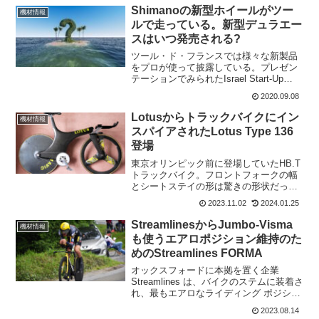
Shimanoの新型ホイールがツー
機材情報
ルで走っている。新型デュラエー
スはいつ発売される?
ツール・ド・フランスでは様々な新製品
をプロが使って披露している。プレゼン
テーションでみられたIsrael Start-Up
Nationが乗っていた新型と思われるエア
2020.09.08
ロロードはFactor Ostroだった。そして、
SunwebとFDJの一...
Lotusからトラックバイクにイン
機材情報
スパイアされたLotus Type 136
登場
東京オリンピック前に登場していたHB.T
トラックバイク。フロントフォークの幅
とシートステイの形は驚きの形状だっ
た。パリオリンピック前に、さらに第2世
2023.11.02
2024.01.25
代の Hope-Lotus バイクを開発。今回
は、それらのトラックバイクの形をとり
StreamlinesからJumbo-Visma
機材情報
いれた電動...
も使うエアロポジション維持のた
めのStreamlines FORMA
オックスフォードに本拠を置く企業
Streamlines は、バイクのステムに装着さ
れ、最もエアロなライディング ポジショ
ンを維持できるように設計されたForma
2023.08.14
センサーを発表した。Jumbo-Vismaも使