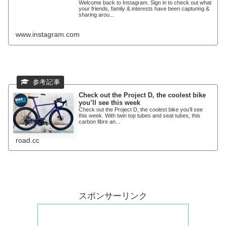
Welcome back to Instagram. Sign in to check out what
your friends, family & interests have been capturing &
sharing arou...
www.instagram.com
Check out the Project D, the coolest bike
you’ll see this week
Check out the Project D, the coolest bike you’ll see
this week. With twin top tubes and seat tubes, this
carbon fibre an...
road.cc
スポンサーリンク