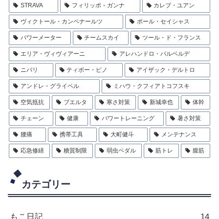
STRAVA
フィリッポ・ガンナ
カレブ・ユアン
ヴィクトール・カンペナールツ
ポール・セイシャス
パワーメーター
チームスカイ
ツール・ド・フランス
エリア・ヴィヴィアーニ
アレハンドロ・バルベルデ
ニバリ
ティボー・ピノ
アイザック・デルトロ
アンドレ・グライペル
ミハウ・クフィアトコフスキ
空気抵抗
ブエルタ
寒さ対策
新城幸也
体幹
チェーン
健康
パワートレーニング
暑さ対策
腰痛
携帯工具
大町健斗
メンテナンス
応急修繕
糖質制限
弱虫ペダル
筋トレ
腹筋
カテゴリー
もこ日記
14