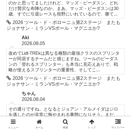
のかと思ってましたけれど、マッズ・ピーダスン。どれ
だけ贅沢な布陣なのか。まあ、マッズ・ピーダスンは30
歳、すでに引退レースも視野にいれているので、勝て...
2026 ツール・ド・ポローニュ第2ステージ またも
ジョナサン・ミランVSポール・マグニエか?
Aki
2026.08.05
改めてLidl-TREkは異なる種類の最強クラスのスプリンタ
ーが同居するチームだと感じますね。ツールのピーダス
ンの「登れるスプリンター」も本当に見応えありで、戦
略が使えるスプリンターの重要性、そしてこ...
2026 ツール・ド・ポローニュ第2ステージ またも
ジョナサン・ミランVSポール・マグニエか?
ちゃん
2026.08.04
その通りですね。となるとジョアン・アルメイダはジロ
を逃したのが非常に悔やまれる事態になりそう。まだ、
コンデション的にも万全であるかは、ツール・ド・ポロ
ーニュを見てからではないとわからないですね。
メニュー
ホーム
検索
トップ
サイドバー