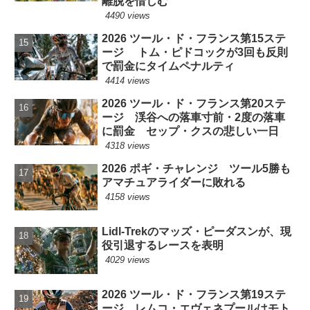
離脱を惜しむ
4490 views
2026 ツール・ド・フランス第15ステ
ージ トム・ピドコックが3回も反則
で罰金にタイムペナルティ
4414 views
2026 ツール・ド・フランス第20ステ
ージ 渓谷への落車寸前・2度の落車
に罰金 セップ・クスの悲しい一日
4318 views
2026 ポギ・チャレンジ ツール5勝も
アマチュアライダーに敗れる
4158 views
Lidl-Trekのマッズ・ピーダスンが、現
役引退するレースを表明
4029 views
2026 ツール・ド・フランス第19ステ
ージ レムコ・エヴェネプールはモト