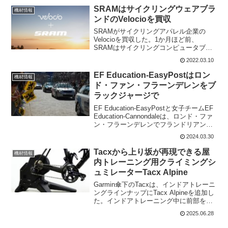
っているFormaセンサーは、エ...
SRAMはサイクリングウェアブラ
機材情報
ンドのVelocioを買収
SRAMがサイクリングアパレル企業の
Velocioを買収した。1か月ほど前、
SRAMはサイクリングコンピュータブラ
ンドのHammerheadを買収したと発表し
2022.03.10
ていた。今回の発表で、SRAMはアパレ
ル会社も子会社としている。すでに2015
EF Education-EasyPostはロン
機材情報
年か...
ド・ファン・フラーンデレンをブ
ラックジャージで
EF Education-EasyPostと女子チームEF
Education-Cannondaleは、ロンド・ファ
ン・フラーンデレンでフランドリアンコ
レクションのジャージで登場。ベルギー
2024.03.30
のフランドル地方では、悪天候や困難な
レース条件の中で...
Tacxから上り坂が再現できる屋
機材情報
内トレーニング用クライミングシ
ュミレーターTacx Alpine
Garmin傘下のTacxは、インドアトレーニ
ングラインナップにTacx Alpineを追加し
た。インドアトレーニング中に前部を上
下に動かすことが出来るのだ。まあ、ど
2025.06.28
う考えてもWahooの Kickr CimbやElite
Rizerのライ...