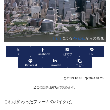
Hans
による
Pixabay
からの画像
X
Facebook
はてブ
LINE
Pinterest
LinkedIn
コピー
2023.10.18
2024.01.20
この記事は
約3分
で読めます。
これは変わったフレームのバイクだ。