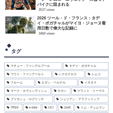
バイクに阻まれる
3537 views
2026 ツール・ド・フランス：タデ
イ・ポガチャルがマイヨ・ジョーヌ着
用日数で偉大な記録に
3468 views
タグ
マチュー・ファンデルプール
タデイ・ポガチャル
ワウト・ファンアールト
シクロクロス
レムコ
フルーム
エガン・ベルナル
イネオス
マーク・カヴェンディシュ
サガン
ゲラント・トーマス
プリモシュ・ログリッチ
ジュリアン・アラフィリップ
TREK
e-bike
UCI
Zwift
トム・デュムラン