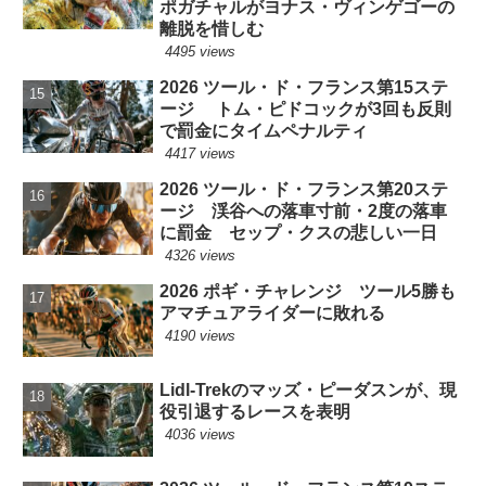
ポガチャルがヨナス・ヴィンゲゴーの
離脱を惜しむ
4495 views
2026 ツール・ド・フランス第15ステ
ージ トム・ピドコックが3回も反則
で罰金にタイムペナルティ
4417 views
2026 ツール・ド・フランス第20ステ
ージ 渓谷への落車寸前・2度の落車
に罰金 セップ・クスの悲しい一日
4326 views
2026 ポギ・チャレンジ ツール5勝も
アマチュアライダーに敗れる
4190 views
Lidl-Trekのマッズ・ピーダスンが、現
役引退するレースを表明
4036 views