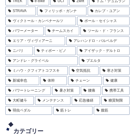
TREK
e-bike
UCI
Zwift
トム・デュムラン
STRAVA
フィリッポ・ガンナ
カレブ・ユアン
ヴィクトール・カンペナールツ
ポール・セイシャス
パワーメーター
チームスカイ
ツール・ド・フランス
エリア・ヴィヴィアーニ
アレハンドロ・バルベルデ
ニバリ
ティボー・ピノ
アイザック・デルトロ
アンドレ・グライペル
ブエルタ
ミハウ・クフィアトコフスキ
空気抵抗
寒さ対策
新城幸也
体幹
チェーン
健康
パワートレーニング
暑さ対策
腰痛
携帯工具
大町健斗
メンテナンス
応急修繕
糖質制限
弱虫ペダル
筋トレ
腹筋
カテゴリー