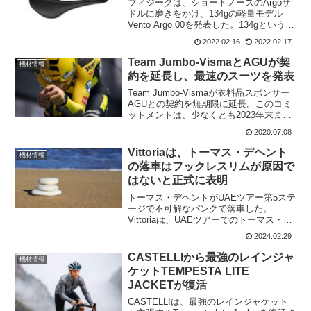
フィジークは、ショートノーズのArgoサ
ドルに磨きをかけ、134gの軽量モデル
Vento Argo 00を発表した。134gというの
は世界最軽量の領域ではない。しかし、
2022.02.16
2022.02.17
Vento Argo 00は、日常的なライディング
やレース用にデザインさ...
Team Jumbo-VismaとAGUが契
機材情報
約を延長し、最速のスーツを発表
Team Jumbo-Vismaが衣料品スポンサー
AGUとの契約を無期限に延長。このコミ
ットメントは、少なくとも2023年末まで
は継続される。AGUは2019年の初めから
2020.07.08
オランダのWorldTourチームのパートナー
であり、今年からは開発チ...
Vittoriaは、トーマス・デヘント
機材情報
の落車はフックレスリムが原因で
はないと正式に表明
トーマス・デヘントがUAEツアー第5ステ
ージで不可解なパンクで落車した。
Vittoriaは、UAEツアーでのトーマス・デ
ヘントのクラッシュに対する批判や懸念
2024.02.29
に応え、Lotto Dstnyが使用していた "フ
ックレスリムデザインとは無関係 "...
CASTELLIから最強のレインジャ
機材情報
ケットTEMPESTA LITE
JACKETが復活
CASTELLIは、最強のレインジャケット