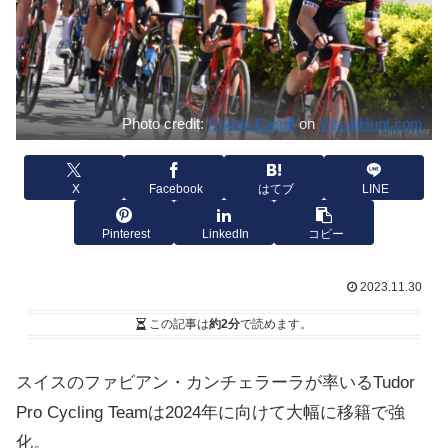
Photo credit:
Ronan Caroff
on
VisualHunt.com
X
Facebook
はてブ
LINE
Pinterest
LinkedIn
コピー
2023.11.30
この記事は
約2分
で読めます。
スイスのファビアン・カンチェラーラが率いるTudor
Pro Cycling Teamは2024年に向けて大幅に移籍で強
化。