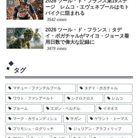
2026 ツール・ド・フランス第19ステ
ージ レムコ・エヴェネプールはモト
バイクに阻まれる
3542 views
2026 ツール・ド・フランス：タデ
イ・ポガチャルがマイヨ・ジョーヌ着
用日数で偉大な記録に
3479 views
タグ
マチュー・ファンデルプール
タデイ・ポガチャル
ワウト・ファンアールト
シクロクロス
レムコ
フルーム
エガン・ベルナル
イネオス
マーク・カヴェンディシュ
サガン
ゲラント・トーマス
プリモシュ・ログリッチ
ジュリアン・アラフィリップ