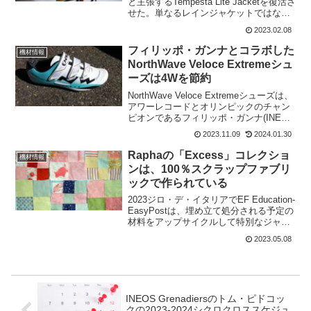
と主張するTempesta Lite Jacketを復活さ
せた。単なるレインジャケットではな
く、GORE-TEX®メンブレンを採用し、
2023.02.08
優れた透湿性と嵐を乗り切るためのプロ
テクションを提供している。C...
フィリッポ・ガンナとコラボした
機材情報
NorthWave Veloce Extremeシュ
ーズは4Wを節約
NorthWave Veloce Extremeシューズは、
アワーレコードとオリンピックのチャン
ピオンであるフィリッポ・ガンナ(INEOS
Grenadiers)と共に開発された。フィリッ
2023.11.09
2024.01.30
ポ・ガンナの最新の成功を受け、Veloce
を意味する...
Raphaの「Excess」コレクショ
機材情報
ンは、100％スクラップファブリ
ックで作られている
2023ジロ・デ・イタリアでEF Education-
EasyPostは、埋め立て処分される予定の
材料をアップサイクルして特別なジャー
ジで走っている。ただ、UCIの規則があ
2023.05.08
るために、全てが余分な生地で出来てい
る訳ではない。Raphaでは、E...
INEOS Grenadiersのトム・ピドコッ
クの2023-2024シクロクロススケジュ