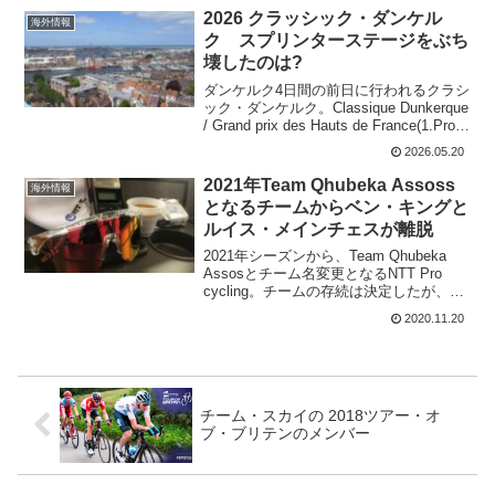
カンシェルをまとった男だ。第2ステージ
2026 クラッシック・ダンケル
海外情報
のゴールは少し登っている...
ク スプリンターステージをぶち
壊したのは?
ダンケルク4日間の前日に行われるクラシ
ック・ダンケルク。Classique Dunkerque
/ Grand prix des Hauts de France(1.Pro)
ダンケルク4日間は5ステージ。ワンデー
2026.05.20
レースを一つ追加することでU...
2021年Team Qhubeka Assoss
海外情報
となるチームからベン・キングと
ルイス・メインチェスが離脱
2021年シーズンから、Team Qhubeka
Assosとチーム名変更となるNTT Pro
cycling。チームの存続は決定したが、現
在のNTTチームからの離脱は止まらな
2020.11.20
い。2人が移籍を発表している。ベン・キ
ング この投稿をI...
チーム・スカイの 2018ツアー・オ
ブ・ブリテンのメンバー