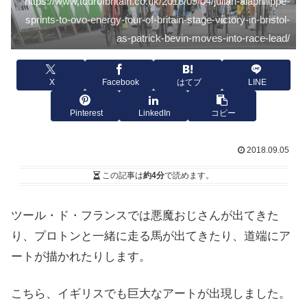
https://www.tourofbritain.co.uk/2018/09/04/julian-alaphilippe-
sprints-to-ovo-energy-tour-of-britain-stage-victory-in-bristol-
as-patrick-bevin-moves-into-race-lead/
X
Facebook
はてブ
LINE
Pinterest
LinkedIn
コピー
2018.09.05
この記事は
約4分
で読めます。
ツール・ド・フランスでは悪魔おじさんが出てきた
り、プロトンと一緒に走る馬が出てきたり、道端にア
ートが描かれたりします。
こちら、イギリスでも巨大なアートが出現しました。