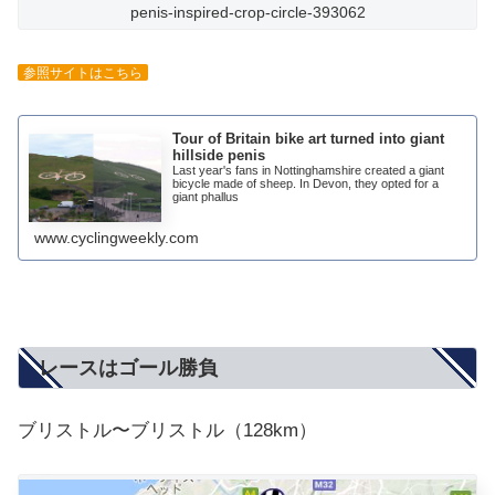
penis-inspired-crop-circle-393062
参照サイトはこちら
Tour of Britain bike art turned into giant
hillside penis
Last year's fans in Nottinghamshire created a giant
bicycle made of sheep. In Devon, they opted for a
giant phallus
www.cyclingweekly.com
レースはゴール勝負
ブリストル〜ブリストル（128km）