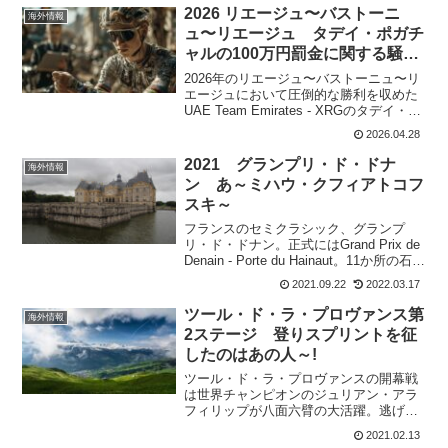
は容易ではな...
2026 リエージュ〜バストーニ
海外情報
ュ〜リエージュ タデイ・ポガチ
ャルの100万円罰金に関する騒動
の真相
2026年のリエージュ〜バストーニュ〜リ
エージュにおいて圧倒的な勝利を収めた
UAE Team Emirates - XRGのタデイ・ポ
ガチャルだったが、レース直後に思わぬ
2026.04.28
騒動に巻き込まれた。大会の審査員か
ら、5000スイスフラン(約100万...
2021 グランプリ・ド・ドナ
海外情報
ン あ～ミハウ・クフィアトコフ
スキ～
フランスのセミクラシック、グランプ
リ・ド・ドナン。正式にはGrand Prix de
Denain - Porte du Hainaut。11か所の石畳
のセクターがあり、世界選手権の予行演
2021.09.22
2022.03.17
習としてピッタリだ。2020年はコロナの
ために中止。...
ツール・ド・ラ・プロヴァンス第
海外情報
2ステージ 登りスプリントを征
したのはあの人～!
ツール・ド・ラ・プロヴァンスの開幕戦
は世界チャンピオンのジュリアン・アラ
フィリップが八面六臂の大活躍。逃げ
て、そのまま先頭に残ってスプリントト
2021.02.13
レインを引き倒すなんて～。まさにアル