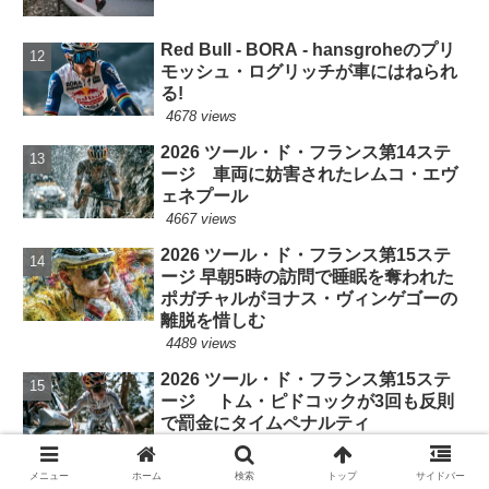
Red Bull - BORA - hansgroheのプリ
モッシュ・ログリッチが車にはねられ
る!
4678 views
2026 ツール・ド・フランス第14ステ
ージ 車両に妨害されたレムコ・エヴ
ェネプール
4667 views
2026 ツール・ド・フランス第15ステ
ージ 早朝5時の訪問で睡眠を奪われた
ポガチャルがヨナス・ヴィンゲゴーの
離脱を惜しむ
4489 views
2026 ツール・ド・フランス第15ステ
ージ トム・ピドコックが3回も反則
で罰金にタイムペナルティ
4414 views
メニュー
ホーム
検索
トップ
サイドバー
2026 ツール・ド・フランス第20ステ