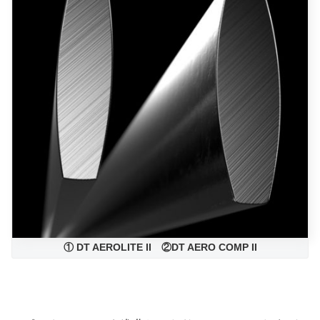
① DT AEROLITE II ②DT AERO COMP II