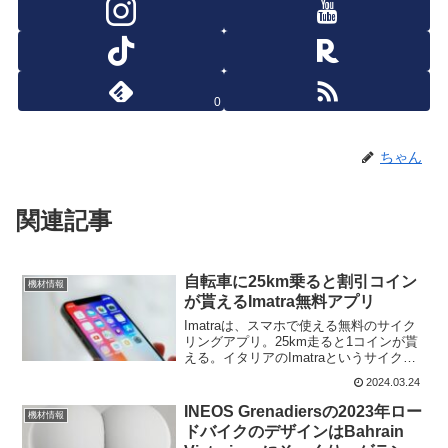
0
ちゃん
関連記事
自転車に25km乗ると割引コイン
機材情報
が貰えるImatra無料アプリ
Imatraは、スマホで使える無料のサイク
リングアプリ。25km走ると1コインが貰
える。イタリアのImatraというサイクリ
ングブランドが作っているアプリで、現
2024.03.24
在世界31か国で使用可能だ。Imatra こ
の投稿をInstagramで...
INEOS Grenadiersの2023年ロー
機材情報
ドバイクのデザインはBahrain