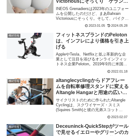
Victoriousにそっくり ゲラン
ト・トーマスは見分けが～
INEOS Grenadiersは2023年のユニフォー
ムを公開したのだけど、まあBahrain
Victoriousにそっくり。そして、バイクも
写真が少しずつ出てきているのだけど、
2023.01.05
2024.05.28
これもそっくり。さらに、ゲラント・ト
ーマスは白のオークリー...
フィットネスブランドのPeloton
機材情報
は、インフレにより価格を引き上
げる
AppleやTesla、Netflixと並ぶ革新的な企
業として注目を浴びるオンラインフィッ
トネス企業Peloton。2019年9月に米国
NASDAQ市場への上場を果たし、コロナ
2022.01.18
禍のなかで米国を中心に驚異的な成長を
続けている。ハードウェアとサ...
altanglecyclingからドアフレー
機材情報
ムを自転車修理スタンドに変える
Altangle Hangarと用途の広い
Hangar Connect
サイクリストのために作られたAltangle
Cyclingは、スクワイヤーズ・スミス
(Squires Smith)と彼の兄弟スコット
(Scott) によって設立されている。大学生
2023.02.07
のサイクリスト、スクワイヤーズ・スミ
スは、自転車メンテナンス...
Deceuninck-QuickStepがツール
機材情報
で見せるイエローやグリーンのカ