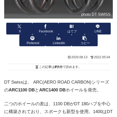
photo DT SWISS
X
Facebook
はてブ
LINE
Pinterest
LinkedIn
コピー
2020.08.13
2022.05.04
この記事は
約5分
で読めます。
DT Swissは、 ARC(AERO ROAD CARBON)シリーズ
の
ARC1100 DB
と
ARC
1400 DB
ホイールを発売。
二つのホイールの差は、1100 DBがDT 180ハブを中心
に構築されており、スポークも新型を使用。1400はDT