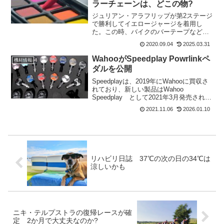
ラーチェーンは、どこの物?
ジュリアン・アラフリップが第2ステージ
で勝利してイエロージャージを着用し
た。この時、バイクのバーテープなども
黄色になっていた。それと同時にチェー
2020.09.04
2025.03.31
ンもイエローになっていたのはビック
リ。更に、サム・ベネットがグリーンジ
WahooがSpeedplay Powrlinkペ
機材情報
ャージを着用したら、チェー...
ダルを公開
Speedplayは、2019年にWahooに買収さ
れており、新しい製品はWahoo
Speedplay として2021年3月発売され
た。この時に、パワーメーター搭載の
2021.11.06
2026.01.10
Powerlink Zeroの情報も出ていた。
Wahooは今週ロンドンで...
リハビリ日誌 37℃の次の日の34℃は
涼しいかも
ニキ・テルプストラの復帰レースが確
定 2か月で大丈夫なのか?