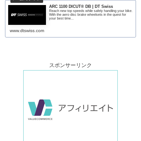
ARC 1100 DICUT® DB | DT Swiss
Reach new top speeds while safely handling your bike.
With the aero disc brake wheelsets in the quest for
your best time...
www.dtswiss.com
スポンサーリンク