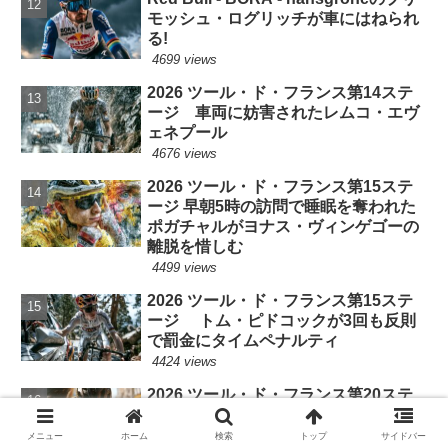
モッシュ・ログリッチが車にはねられ
る!
4699 views
2026 ツール・ド・フランス第14ステ
ージ 車両に妨害されたレムコ・エヴ
ェネプール
4676 views
2026 ツール・ド・フランス第15ステ
ージ 早朝5時の訪問で睡眠を奪われた
ポガチャルがヨナス・ヴィンゲゴーの
離脱を惜しむ
4499 views
2026 ツール・ド・フランス第15ステ
ージ トム・ピドコックが3回も反則
で罰金にタイムペナルティ
4424 views
2026 ツール・ド・フランス第20ステ
ージ 渓谷への落車寸前・2度の落車
に罰金 セップ・クスの悲しい一日
メニュー
ホーム
検索
トップ
サイドバー