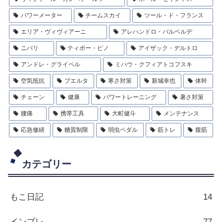
パワーメーター
チームスカイ
ツール・ド・フランス
エリア・ヴィヴィアーニ
アレハンドロ・バルベルデ
ニバリ
ティボー・ピノ
アイザック・デルトロ
アンドレ・グライペル
ミハウ・クフィアトコフスキ
空気抵抗
ブエルタ
寒さ対策
新城幸也
体幹
チェーン
健康
パワートレーニング
暑さ対策
腰痛
携帯工具
大町健斗
メンテナンス
応急修繕
糖質制限
弱虫ペダル
筋トレ
腹筋
カテゴリー
もこ日記
14
インプレ
77