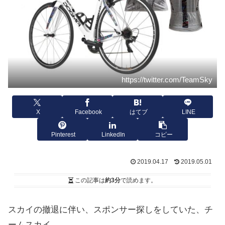
https://twitter.com/TeamSky
X
Facebook
はてブ
LINE
Pinterest
LinkedIn
コピー
2019.04.17
2019.05.01
この記事は
約3分
で読めます。
スカイの撤退に伴い、スポンサー探しをしていた、チ
ームスカイ。