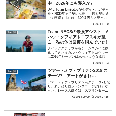
ロは速い登坂。ロマン・...
中 2026年にも導入か?
UAE Team Emiratesがタデイ・ポガチャ
ルと2030年まで契約延長し、彼を契約途
中で獲得するには、300億円も必要という
契約条項の追加も行われている。ただ、
2024.11.20
これでUAE Team Emiratesが今後も、世
界最高の選手を独占す...
Team INEOSの最強アシスト ミ
海外情報
ハウ・クフィアトコフスキが激
白 私の体は回復を叫んでいた!
クイックステップからチームスカイに移
籍してきたミカル・クウィアトコウキー
は2016年シーズンは思ったような成績が
残せなかった。だが、2017年と2018年は
2019.11.03
絶好調。クリス・フルームとゲラント・
トーマスのツール・ド・フランス勝利の
ツアー・オブ・ブリテン2018 ス
海外情報
重要なサポー...
テージ7 アートがきれい
ツアー・オブ・ブリテンもステージ7とな
り、あと残りロンドンステージだけとな
った。レースのほうは、スプリンタース
テージかとおもいきや、見事な逃げ切り
2018.09.09
2019.07.15
勝利。今回の紹介も、またもキレイだっ
たイギリスのアートの数々。ツール・
ド・フランスでもアートは...