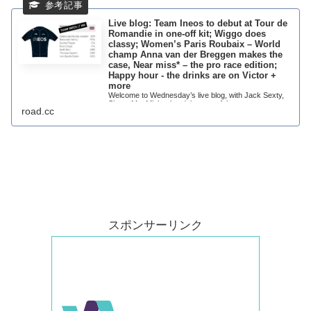
Live blog: Team Ineos to debut at Tour de
Romandie in one-off kit; Wiggo does
classy; Women’s Paris Roubaix – World
champ Anna van der Breggen makes the
case, Near miss* – the pro race edition;
Happy hour - the drinks are on Victor +
more
Welcome to Wednesday’s live blog, with Jack Sexty,
Simon MacMichael and the rest of the team.
road.cc
スポンサーリンク