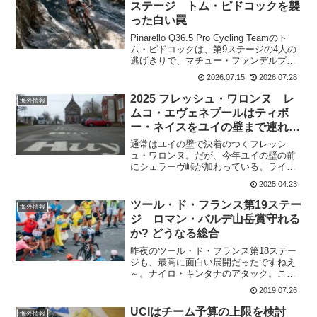
ステージ トム・ピドコックを襲
った白い罠
Pinarello Q36.5 Pro Cycling Teamのト
ム・ピドコックは、第9ステージの4人の
逃げきりで、マチュー・ファンデルプー
ルの真後ろにいたのにスプリントでき
2026.07.15
2026.07.28
ず。下ハンを持っていて、動くギアが替
えられなかった。今度は、第1...
2025 フレッシュ・ワロンヌ レ
海外情報
ムコ・エヴェネプールはティボ
ー・ネイスをユイの壁まで連れて
いかない
通常はユイの壁で決着のつくフレッシ
ュ・ワロンヌ。だが、今年ユイの壁の前
にシェラーヴ峠が加わっている。ライバ
ルを減らすには絶好のアタックポイント
2025.04.23
となる。アムステルゴールドレースで落
車しながらも3位に入ったレムコ・エヴェ
ツール・ド・フランス第19ステー
海外情報
ネプールは、ユイの壁まで...
ジ ロマン・バルデ山岳賞守れる
か? どうなる総合
昨夜のツール・ド・フランス第18ステー
ジも、最高に面白い展開だったですねえ
～。ナイロ・キンタナのアタック。この
日のキンタナは逃げ集団の中でも余裕が
2019.07.26
あった。いつもの強いキンタナの走り
で、追いすがるロマン・バルデよりも2キ
UCIはチーム予算の上限を検討
海外情報