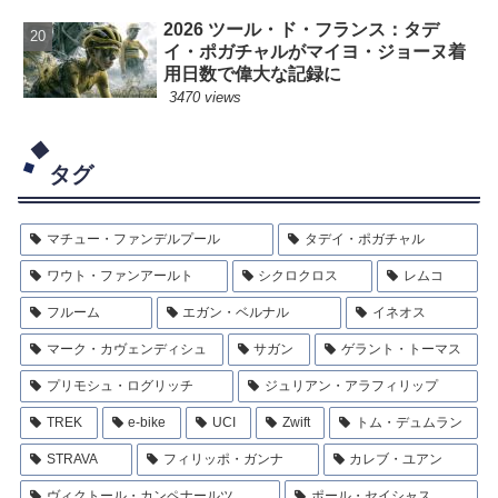
2026 ツール・ド・フランス：タデ
イ・ポガチャルがマイヨ・ジョーヌ着
用日数で偉大な記録に
3470 views
タグ
マチュー・ファンデルプール
タデイ・ポガチャル
ワウト・ファンアールト
シクロクロス
レムコ
フルーム
エガン・ベルナル
イネオス
マーク・カヴェンディシュ
サガン
ゲラント・トーマス
プリモシュ・ログリッチ
ジュリアン・アラフィリップ
TREK
e-bike
UCI
Zwift
トム・デュムラン
STRAVA
フィリッポ・ガンナ
カレブ・ユアン
ヴィクトール・カンペナールツ
ポール・セイシャス