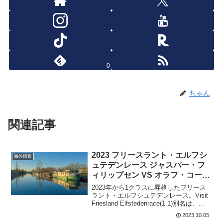
0
ちゃん
関連記事
2023 フリースラント・エルフシ
海外情報
ュテデンレース ジャスパー・フ
ィリップセン VS オラフ・コーイ
の結果は?
2023年から1クラスに昇格したフリース
ラント・エルフシュテデンレース。Visit
Friesland Elfstedenrace(1.1)別名は、
BetCity Elfstedenrace(ベットシティ・イ
2023.10.05
レブン・シティーズ・レース)。名...