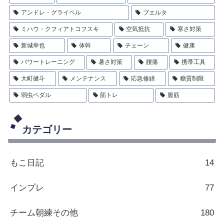
アンドレ・グライペル
ブエルタ
ミハウ・クフィアトコフスキ
空気抵抗
寒さ対策
新城幸也
体幹
チェーン
健康
パワートレーニング
暑さ対策
腰痛
携帯工具
大町健斗
メンテナンス
応急修繕
糖質制限
弱虫ペダル
筋トレ
腹筋
カテゴリー
もこ日記
14
インプレ
77
チーム朝練その他
180