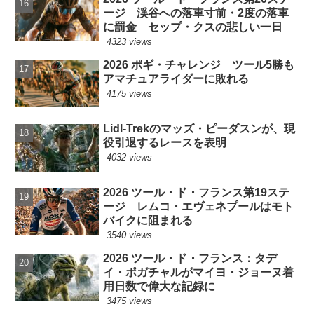
ージ 渓谷への落車寸前・2度の落車
に罰金 セップ・クスの悲しい一日
4323 views
2026 ポギ・チャレンジ ツール5勝も
アマチュアライダーに敗れる
4175 views
Lidl-Trekのマッズ・ピーダスンが、現
役引退するレースを表明
4032 views
2026 ツール・ド・フランス第19ステ
ージ レムコ・エヴェネプールはモト
バイクに阻まれる
3540 views
2026 ツール・ド・フランス：タデ
イ・ポガチャルがマイヨ・ジョーヌ着
用日数で偉大な記録に
3475 views