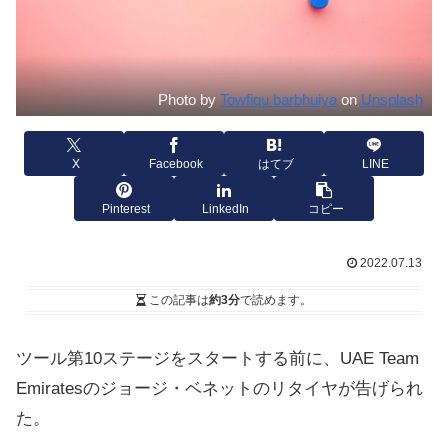
Photo by
Towfiqu barbhuiya
on
Unsplash
X
Facebook
はてブ
LINE
Pinterest
LinkedIn
コピー
2022.07.13
この記事は
約3分
で読めます。
ツール第10ステージをスタートする前に、UAE Team
Emiratesのジョージ・ベネットのリタイヤが告げられ
た。