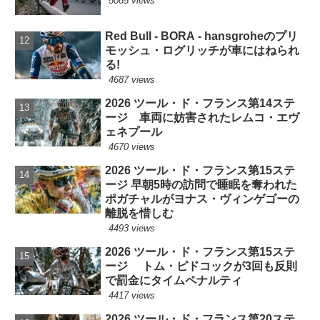
5085 views
Red Bull - BORA - hansgroheのプリ
モッシュ・ログリッチが車にはねられ
る!
4687 views
2026 ツール・ド・フランス第14ステ
ージ 車両に妨害されたレムコ・エヴ
ェネプール
4670 views
2026 ツール・ド・フランス第15ステ
ージ 早朝5時の訪問で睡眠を奪われた
ポガチャルがヨナス・ヴィンゲゴーの
離脱を惜しむ
4493 views
2026 ツール・ド・フランス第15ステ
ージ トム・ピドコックが3回も反則
で罰金にタイムペナルティ
4417 views
2026 ツール・ド・フランス第20ステ