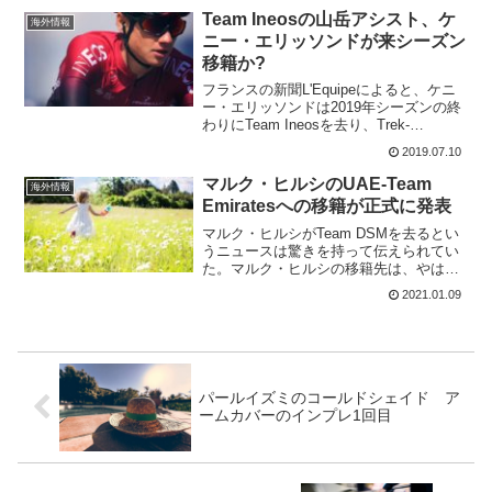
に、来シーズン...
Team Ineosの山岳アシスト、ケ
海外情報
ニー・エリッソンドが来シーズン
移籍か?
フランスの新聞L'Equipeによると、ケニ
ー・エリッソンドは2019年シーズンの終
わりにTeam Ineosを去り、Trek-
Segafredoに移籍する予定だと報道。27歳
2019.07.10
のフランス人は、2017年にFDJからTeam
Skyに移籍。現...
マルク・ヒルシのUAE-Team
海外情報
Emiratesへの移籍が正式に発表
マルク・ヒルシがTeam DSMを去るとい
うニュースは驚きを持って伝えられてい
た。マルク・ヒルシの移籍先は、やはり
UAE-Team Emirates。Team DSMとの契
2021.01.09
約破棄は、昨年には決まっていたよう
だ。法的な問題をクリアーするために...
パールイズミのコールドシェイド ア
ームカバーのインプレ1回目