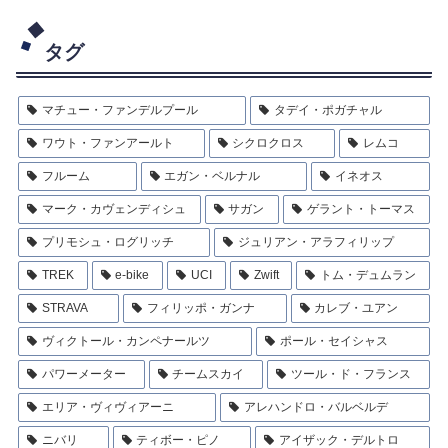
タグ
マチュー・ファンデルプール
タデイ・ポガチャル
ワウト・ファンアールト
シクロクロス
レムコ
フルーム
エガン・ベルナル
イネオス
マーク・カヴェンディシュ
サガン
ゲラント・トーマス
プリモシュ・ログリッチ
ジュリアン・アラフィリップ
TREK
e-bike
UCI
Zwift
トム・デュムラン
STRAVA
フィリッポ・ガンナ
カレブ・ユアン
ヴィクトール・カンペナールツ
ポール・セイシャス
パワーメーター
チームスカイ
ツール・ド・フランス
エリア・ヴィヴィアーニ
アレハンドロ・バルベルデ
ニバリ
ティボー・ピノ
アイザック・デルトロ