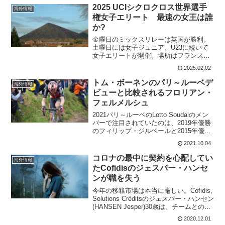
2025 UCIシクロクロス世界選手
海外情報
権女子エリート 最速の女王は誰
か?
金曜日のミックスリレーは英国が勝利。
土曜日には女子ジュニア、U23に続いて
女子エリートが開催。場所はフランスの
リエヴァン。8回世界王者となっているマ
2025.02.02
リアンヌ・フォスはホーヘルハイドの落
車のために不出場。連覇しているフェ
トム・ボーネンのパリ～ルーベデ
海外情報
ム・ファンエンペルはつ...
ビューと比較されるフロリアン・
フェルメルシュ
2021パリ～ルーベのLotto Soudalのメン
バーで注目されていたのは、2019年優勝
のフィリップ・ジルベールと2015年優勝
のジョン・デゲンコルプ。だが、表彰台
2021.10.04
にたどりついたのは、プロ1年半のフロリ
アン・フェルメルシュだった。しかも...
コロナの最中に契約を心配してい
海外情報
たCofidisのジェスパー・ハンセ
ンが職を失う
今年の移籍市場は本当に厳しい。Cofidis,
Solutions Créditsのジェスパー・ハンセン
(HANSEN Jesper)30歳は、チームとの契
約更新が得られなかった。実は、ジェス
2020.12.01
パー・ハンセンはコロナが始まった時