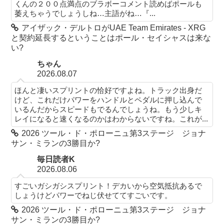
くんの２００点満点のブラボーコメント読めばポールも
萎えちゃうでしょうしね…主語がね…『...
アイザック・デルトロがUAE Team Emirates - XRG
と契約延長するということはポール・セイシャスは来な
い?
ちゃん
2026.08.07
ほんと凄いスプリントの恰好ですよね。トラック出身だ
けど、これだけパワーをハンドルとペダルに押し込んで
いるんだからスピードもでるんでしょうね。もう少しキ
レイになると速くなるのかはわからないですね。これが...
2026 ツール・ド・ポローニュ第3ステージ ジョナ
サン・ミランの3勝目か?
毎日読者K
2026.08.06
すごいガシガシスプリント！デカいから空気抵抗あるで
しょうけどパワーでねじ伏せててすごいです。
2026 ツール・ド・ポローニュ第3ステージ ジョナ
サン・ミランの3勝目か?