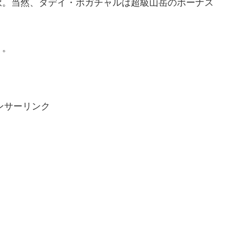
択。当然、タデイ・ポガチャルは超級山岳のボーナス
う。
ンサーリンク