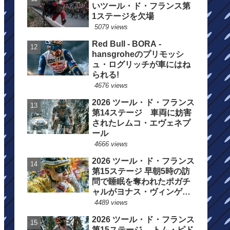
いツール・ド・フランス第
1ステージを欠場
5079 views
Red Bull - BORA -
hansgroheのプリモッシ
ュ・ログリッチが車にはね
られる!
4676 views
2026 ツール・ド・フランス
第14ステージ 車両に妨害
されたレムコ・エヴェネプ
ール
4666 views
2026 ツール・ド・フランス
第15ステージ 早朝5時の訪
問で睡眠を奪われたポガチ
ャルがヨナス・ヴィンゲゴ
ーの離脱を惜しむ
4489 views
2026 ツール・ド・フランス
第15ステージ トム・ピド