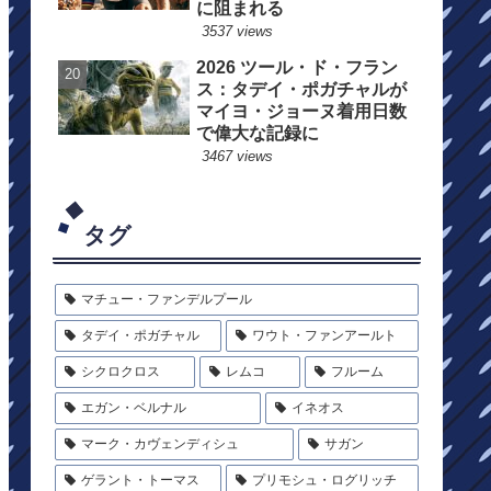
に阻まれる
3537 views
2026 ツール・ド・フラン
ス：タデイ・ポガチャルが
マイヨ・ジョーヌ着用日数
で偉大な記録に
3467 views
タグ
マチュー・ファンデルプール
タデイ・ポガチャル
ワウト・ファンアールト
シクロクロス
レムコ
フルーム
エガン・ベルナル
イネオス
マーク・カヴェンディシュ
サガン
ゲラント・トーマス
プリモシュ・ログリッチ