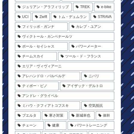
ジュリアン・アラフィリップ
TREK
e-bike
UCI
Zwift
トム・デュムラン
STRAVA
フィリッポ・ガンナ
カレブ・ユアン
ヴィクトール・カンペナールツ
ポール・セイシャス
パワーメーター
チームスカイ
ツール・ド・フランス
エリア・ヴィヴィアーニ
アレハンドロ・バルベルデ
ニバリ
ティボー・ピノ
アイザック・デルトロ
アンドレ・グライペル
ミハウ・クフィアトコフスキ
空気抵抗
ブエルタ
寒さ対策
新城幸也
体幹
チェーン
健康
パワートレーニング