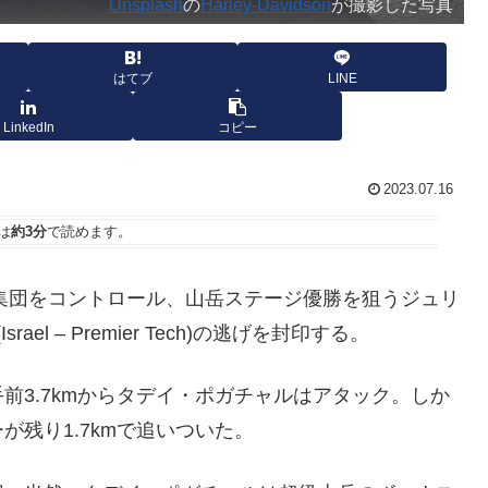
Unsplash
の
Harley-Davidson
が撮影した写真
はてブ
LINE
LinkedIn
コピー
2023.07.16
は
約3分
で読めます。
盤から集団をコントロール、山岳ステージ優勝を狙うジュリ
rael – Premier Tech)の逃げを封印する。
前3.7kmからタデイ・ポガチャルはアタック。しか
残り1.7kmで追いついた。