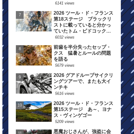
6141 views
2026 ツール・ド・フランス
第18ステージ ブラックリ
ストに載っていると分かっ
ていたトム・ピドコックは
総合順位死守に
6032 views
前歯を半分失ったセップ・
クス 猛暑とルールの問題
を語る
5679 views
2026 グアドループサイクリ
ングツアーで、またも大イ
ンチキ
5616 views
2026 ツール・ド・フランス
第15ステージ あ～、ヨナ
ス・ヴィンゲゴー
5209 views
悪魔おじさんが、強盗に会