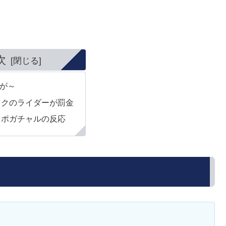
次
が～
イクのライダーが罰金
・ポガチャルの反応