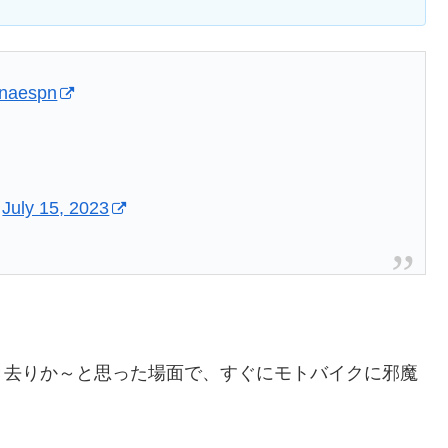
onaespn
)
July 15, 2023
き去りか～と思った場面で、すぐにモトバイクに邪魔