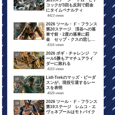
コックが3回も反則で罰金
にタイムペナルティ
4413 views
2026 ツール・ド・フランス
第20ステージ 渓谷への落
車寸前・2度の落車に罰
金 セップ・クスの悲しい
一日
4316 views
2026 ポギ・チャレンジ ツ
ール5勝もアマチュアライ
ダーに敗れる
4153 views
Lidl-Trekのマッズ・ピーダ
スンが、現役引退するレー
スを表明
4029 views
2026 ツール・ド・フランス
第19ステージ レムコ・エ
ヴェネプールはモトバイク