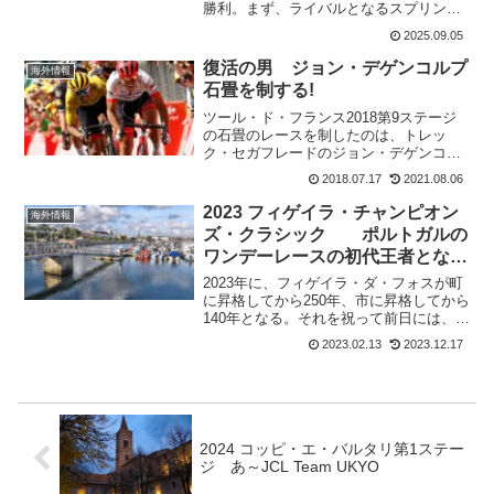
勝利。まず、ライバルとなるスプリンタ
ーが少ない。あえていうならはチームメ
2025.09.05
イトのマシュー・ブレナンか。ここもオ
ラフ・コーイの勝利となるか。第3ス...
復活の男 ジョン・デゲンコルプ
海外情報
石畳を制する!
ツール・ド・フランス2018第9ステージ
の石畳のレースを制したのは、トレッ
ク・セガフレードのジョン・デゲンコル
プだった。彼は、この2年間事故や膝のケ
2018.07.17
2021.08.06
ガにより、中々元の力強さを戻していな
かった。今回の石畳みのレースを制した
2023 フィゲイラ・チャンピオン
海外情報
影には、彼の乗ったT...
ズ・クラシック ポルトガルの
ワンデーレースの初代王者となっ
たのは?
2023年に、フィゲイラ・ダ・フォスが町
に昇格してから250年、市に昇格してから
140年となる。それを祝って前日には、一
般向けのチャンピオンズデイのイベント
2023.02.13
2023.12.17
が開催。フィゲイラ・チャンピオンズ・
クラシックはポルトガルで開催される1ク
ラスのレー...
2024 コッピ・エ・バルタリ第1ステー
ジ あ～JCL Team UKYO