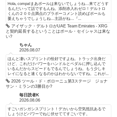
Hola, compa!まあポールは来ないでしょうね…来てどうす
るんだいって話ですもんね。添削赤入れゼロ！デルトロ
くんの２００点満点のブラボーコメント読めばポールも
萎えちゃうでしょうしね…主語がね…『...
アイザック・デルトロがUAE Team Emirates - XRG
と契約延長するということはポール・セイシャスは来な
い?
ちゃん
2026.08.07
ほんと凄いスプリントの恰好ですよね。トラック出身だ
けど、これだけパワーをハンドルとペダルに押し込んで
いるんだからスピードもでるんでしょうね。もう少しキ
レイになると速くなるのかはわからないですね。これが...
2026 ツール・ド・ポローニュ第3ステージ ジョナ
サン・ミランの3勝目か?
毎日読者K
2026.08.06
すごいガシガシスプリント！デカいから空気抵抗あるで
しょうけどパワーでねじ伏せててすごいです。