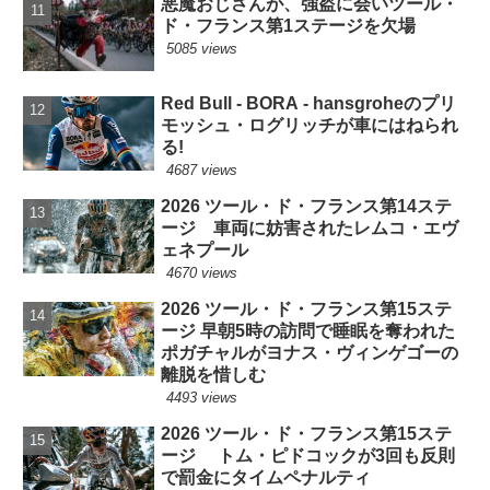
悪魔おじさんが、強盗に会いツール・
ド・フランス第1ステージを欠場
5085 views
Red Bull - BORA - hansgroheのプリ
モッシュ・ログリッチが車にはねられ
る!
4687 views
2026 ツール・ド・フランス第14ステ
ージ 車両に妨害されたレムコ・エヴ
ェネプール
4670 views
2026 ツール・ド・フランス第15ステ
ージ 早朝5時の訪問で睡眠を奪われた
ポガチャルがヨナス・ヴィンゲゴーの
離脱を惜しむ
4493 views
2026 ツール・ド・フランス第15ステ
ージ トム・ピドコックが3回も反則
で罰金にタイムペナルティ