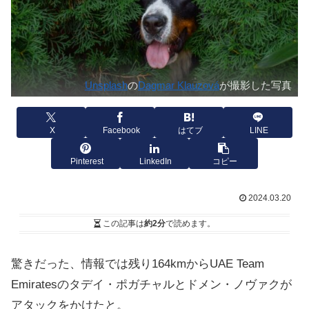
Unsplash
の
Dagmar Klauzová
が撮影した写真
X
Facebook
はてブ
LINE
Pinterest
LinkedIn
コピー
2024.03.20
この記事は
約2分
で読めます。
驚きだった、情報では残り164kmからUAE Team
Emiratesのタデイ・ポガチャルとドメン・ノヴァクが
アタックをかけたと。