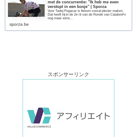
met de concurrentie: "Ik heb me even
verstopt in een bosje" | Sporza
Voor Tadej Pogacar is fietsen vooral plezier maken.
Dat heeft hij in de 2e rit van de Ronde van Cataloniﾃｫ
nog maar eens...
sporza.be
スポンサーリンク