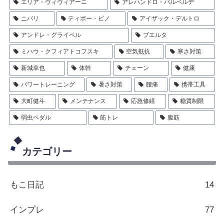
エリア・ヴィヴィアーニ
アレハンドロ・バルベルデ
ニバリ
ティボー・ピノ
アイザック・デルトロ
アンドレ・グライペル
ブエルタ
ミハウ・クフィアトコフスキ
空気抵抗
寒さ対策
新城幸也
体幹
チェーン
健康
パワートレーニング
暑さ対策
腰痛
携帯工具
大町健斗
メンテナンス
応急修繕
糖質制限
弱虫ペダル
筋トレ
腹筋
カテゴリー
もこ日記
14
インプレ
77