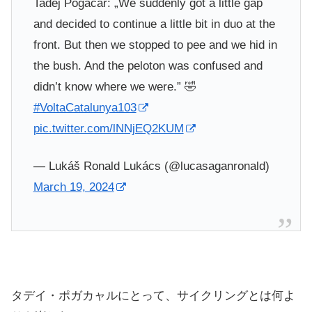
Tadej Pogačar: „We suddenly got a little gap
and decided to continue a little bit in duo at the
front. But then we stopped to pee and we hid in
the bush. And the peloton was confused and
didn’t know where we were.” 🤣
#VoltaCatalunya103
pic.twitter.com/lNNjEQ2KUM
— Lukáš Ronald Lukács (@lucasaganronald)
March 19, 2024
タデイ・ポガカャルにとって、サイクリングとは何よ