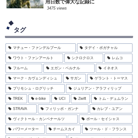
用日数で偉大な記録に
3475 views
タグ
マチュー・ファンデルプール
タデイ・ポガチャル
ワウト・ファンアールト
シクロクロス
レムコ
フルーム
エガン・ベルナル
イネオス
マーク・カヴェンディシュ
サガン
ゲラント・トーマス
プリモシュ・ログリッチ
ジュリアン・アラフィリップ
TREK
e-bike
UCI
Zwift
トム・デュムラン
STRAVA
フィリッポ・ガンナ
カレブ・ユアン
ヴィクトール・カンペナールツ
ポール・セイシャス
パワーメーター
チームスカイ
ツール・ド・フランス