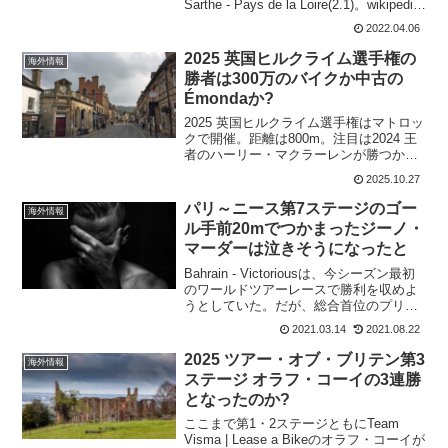
Sarthe - Pays de la Loire(2.1)。wikipedia
では、シルキュイ・ド・ラ・サルトと呼
2022.04.06
ばれている。海外サイトでは、シルキ...
2025 英国ヒルクライム選手権の
海外情報
勝者は300万のバイクか中古の
Émondaか?
2025 英国ヒルクライム選手権はマトロッ
クで開催。距離は800m。注目は2024 王
者のハーリー・マクラーレンが勝つか、
タデイ・ポガチャルをイベントで破った
2025.10.27
アンドリュー・フレーザーが勝つか注目
だった。2025 英国ヒルクライム選手
パリ～ニース第7ステージのゴー
海外情報
権 ...
ル手前20mでつかまったジーノ・
マーダーは泣きそうになったと
Bahrain - Victoriousは、今シーズン最初
のワールドツアーレースで勝利を収めよ
うとしていた。だが、総合首位のプリモ
シュ・ログリッチが自らそれを阻止し
2021.03.14
2021.08.22
た。ジーノ・マーダーは、フィニッシュ
から20mの地点でワールドツアー初勝利
2025 ツアー・オブ・ブリテン第3
海外情報
を...
ステージ オラフ・コーイの3連勝
となったのか?
ここまで第1・2ステージともにTeam
Visma | Lease a Bikeのオラフ・コーイが