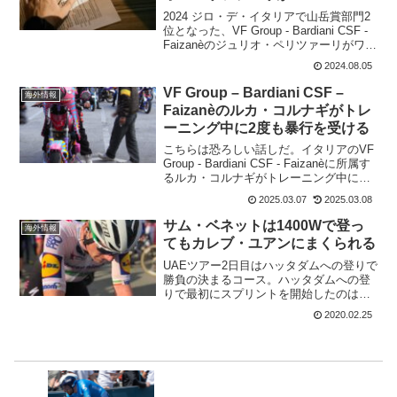
BORA-hansgroheに
2024 ジロ・デ・イタリアで山岳賞部門2
位となった、VF Group - Bardiani CSF -
Faizanèのジュリオ・ペリツァーリがワー
ルドツアーに進出だ。向かうは、Red
2024.08.05
Bull-BORA-hansgroheだ。将来のエー...
VF Group – Bardiani CSF –
海外情報
Faizanèのルカ・コルナギがトレ
ーニング中に2度も暴行を受ける
こちらは恐ろしい話しだ。イタリアのVF
Group - Bardiani CSF - Faizanèに所属す
るルカ・コルナギがトレーニング中にモ
トバイクに乗った暴漢に襲われている。
2025.03.07
2025.03.08
ルカ・コルナギの場合、二度も襲われて
おりケガまでしている。他...
サム・ベネットは1400Wで登っ
海外情報
てもカレブ・ユアンにまくられる
UAEツアー2日目はハッタダムへの登りで
勝負の決まるコース。ハッタダムへの登
りで最初にスプリントを開始したのは、
サム・ベネット。1車身ほど離されてカレ
2020.02.25
ブ・ユアンが追走。すぐにサム・ベネッ
トの真後ろに位置して抜くタイミングを
伺っていた。サム・...