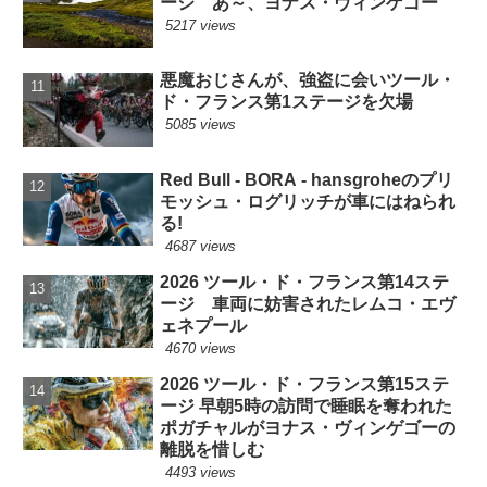
ージ あ～、ヨナス・ヴィンゲゴー
5217 views
悪魔おじさんが、強盗に会いツール・
ド・フランス第1ステージを欠場
5085 views
Red Bull - BORA - hansgroheのプリ
モッシュ・ログリッチが車にはねられ
る!
4687 views
2026 ツール・ド・フランス第14ステ
ージ 車両に妨害されたレムコ・エヴ
ェネプール
4670 views
2026 ツール・ド・フランス第15ステ
ージ 早朝5時の訪問で睡眠を奪われた
ポガチャルがヨナス・ヴィンゲゴーの
離脱を惜しむ
4493 views