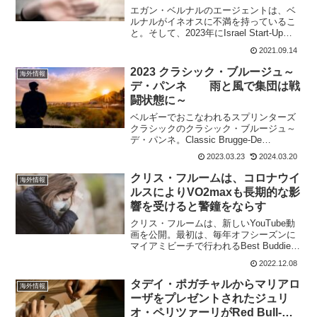
エガン・ベルナルのエージェントは、ベ
ルナルがイネオスに不満を持っているこ
と。そして、2023年にIsrael Start-Up
Nationに移籍するために、長期契約を破
2021.09.14
棄するというニュースを否定した。何
故、エガン・ベルナルがイネオスに不
2023 クラシック・ブルージュ～
海外情報
満...
デ・パンネ 雨と風で集団は戦
闘状態に～
ベルギーでおこなわれるスプリンターズ
クラシックのクラシック・ブルージュ～
デ・パンネ。Classic Brugge-De
Panne(1.UWT)レースタイトルはスポンサ
2023.03.23
2024.03.20
ーの関係で毎年のように変わっている。
2017年までは、ブルッヘ〜デパンヌ...
クリス・フルームは、コロナウイ
海外情報
ルスによりVO2maxも長期的な影
響を受けると警鐘をならす
クリス・フルームは、新しいYouTube動
画を公開。最初は、毎年オフシーズンに
マイアミビーチで行われるBest Buddies
Challenge参加の様子を見せてくれてい
2022.12.08
る。今年は、INEOS Grenadiersのダニエ
ル・マルティネス...
タデイ・ポガチャルからマリアロ
海外情報
ーザをプレゼントされたジュリ
オ・ペリツァーリがRed Bull-