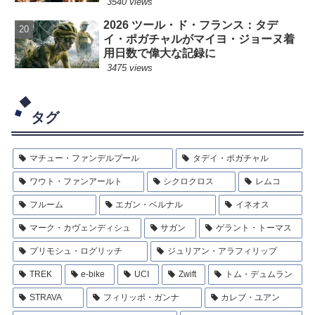
3540 views
2026 ツール・ド・フランス：タデ
イ・ポガチャルがマイヨ・ジョーヌ着
用日数で偉大な記録に
3475 views
タグ
マチュー・ファンデルプール
タデイ・ポガチャル
ワウト・ファンアールト
シクロクロス
レムコ
フルーム
エガン・ベルナル
イネオス
マーク・カヴェンディシュ
サガン
ゲラント・トーマス
プリモシュ・ログリッチ
ジュリアン・アラフィリップ
TREK
e-bike
UCI
Zwift
トム・デュムラン
STRAVA
フィリッポ・ガンナ
カレブ・ユアン