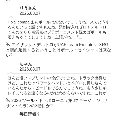
りうさん
2026.08.07
Hola, compa!まあポールは来ないでしょうね…来てどうす
るんだいって話ですもんね。添削赤入れゼロ！デルトロ
くんの２００点満点のブラボーコメント読めばポールも
萎えちゃうでしょうしね…主語がね…『...
アイザック・デルトロがUAE Team Emirates - XRG
と契約延長するということはポール・セイシャスは来な
い?
ちゃん
2026.08.07
ほんと凄いスプリントの恰好ですよね。トラック出身だ
けど、これだけパワーをハンドルとペダルに押し込んで
いるんだからスピードもでるんでしょうね。もう少しキ
レイになると速くなるのかはわからないですね。これが...
2026 ツール・ド・ポローニュ第3ステージ ジョナ
サン・ミランの3勝目か?
毎日読者K