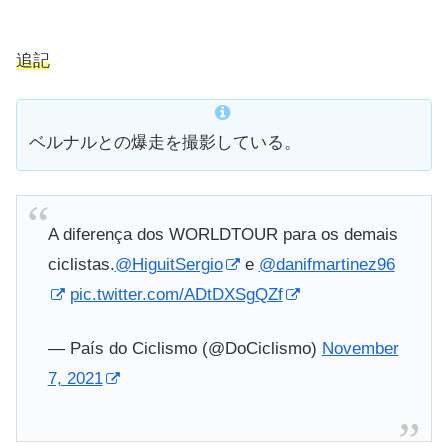
追記
ベルナルとの爆走を撮影している。
A diferença dos WORLDTOUR para os demais
ciclistas.
@HiguitSergio
e
@danifmartinez96
pic.twitter.com/ADtDXSgQZf
— País do Ciclismo (@DoCiclismo)
November
7, 2021