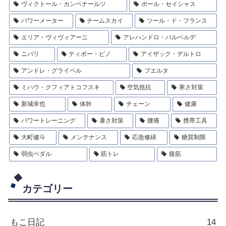
ヴィクトール・カンペナールツ
ポール・セイシャス
パワーメーター
チームスカイ
ツール・ド・フランス
エリア・ヴィヴィアーニ
アレハンドロ・バルベルデ
ニバリ
ティボー・ピノ
アイザック・デルトロ
アンドレ・グライペル
ブエルタ
ミハウ・クフィアトコフスキ
空気抵抗
寒さ対策
新城幸也
体幹
チェーン
健康
パワートレーニング
暑さ対策
腰痛
携帯工具
大町健斗
メンテナンス
応急修繕
糖質制限
弱虫ペダル
筋トレ
腹筋
カテゴリー
もこ日記
14