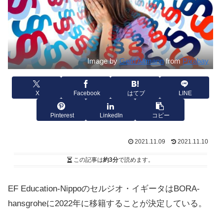
Image by
Gerd Altmann
from
Pixabay
X
Facebook
はてブ
LINE
Pinterest
LinkedIn
コピー
2021.11.09
2021.11.10
この記事は
約3分
で読めます。
EF Education-Nippoのセルジオ・イギータはBORA-
hansgroheに2022年に移籍することが決定している。