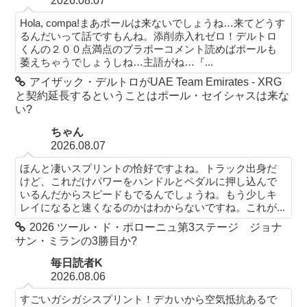
2026.08.07
Hola, compa!まあポールは来ないでしょうね…来てどうす
るんだいって話ですもんね。添削赤入れゼロ！デルトロ
くんの２００点満点のブラボーコメント読めばポールも
萎えちゃうでしょうしね…主語がね…『...
アイザック・デルトロがUAE Team Emirates - XRG
と契約延長するということはポール・セイシャスは来な
い?
ちゃん
2026.08.07
ほんと凄いスプリントの恰好ですよね。トラック出身だ
けど、これだけパワーをハンドルとペダルに押し込んで
いるんだからスピードもでるんでしょうね。もう少しキ
レイになると速くなるのかはわからないですね。これが...
2026 ツール・ド・ポローニュ第3ステージ ジョナ
サン・ミランの3勝目か?
毎日読者K
2026.08.06
すごいガシガシスプリント！デカいから空気抵抗あるで