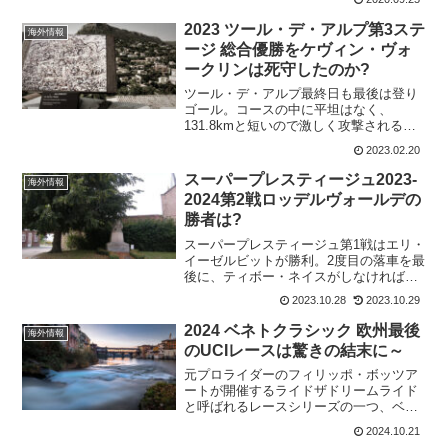
ウム・デュ・ドーフィネの時の走りとは
全く別人のように山岳でも走れていた。
2023 ツール・デ・アルプ第3ステ
海外情報
ゲラント・トーマス...
ージ 総合優勝をケヴィン・ヴォ
ークリンは死守したのか?
ツール・デ・アルプ最終日も最後は登り
ゴール。コースの中に平坦はなく、
131.8kmと短いので激しく攻撃されるの
は間違いない。特に、チーム力の高いEF
2023.02.20
Education-EasyPostは総攻撃でTeam
Arkéa Samsicのケヴィン...
スーパープレスティージュ2023-
海外情報
2024第2戦ロッデルヴォールデの
勝者は?
スーパープレスティージュ第1戦はエリ・
イーゼルビットが勝利。2度目の落車を最
後に、ティボー・ネイスがしなければ、
ゴールシーンは違うものになっていたか
2023.10.28
2023.10.29
もしれない。ただ、この第2戦には、女子
エリートにフェム・ファンエンペルがお
2024 ベネトクラシック 欧州最後
海外情報
らず、男子エリート...
のUCIレースは驚きの結末に～
元プロライダーのフィリッポ・ボッツア
ートが開催するライドザドリームライド
と呼ばれるレースシリーズの一つ、ベネ
トクラッシック。Veneto Classic(1.Pro)
2024.10.21
将来的にワールドツアーサーキットの一