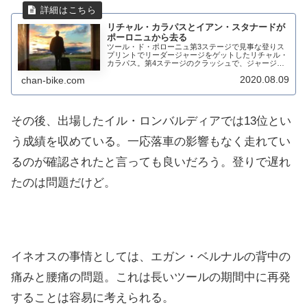
リチャル・カラパスとイアン・スタナードが
ポーロニュから去る
ツール・ド・ポローニュ第3ステージで見事な登りス
プリントでリーダージャージをゲットしたリチャル・
カラパス。第4ステージのクラッシュで、ジャージは
破れパンツも破れるほどの落車。結局、16位となって
2020.08.09
chan-bike.com
しまったが、第4ステージをスタートすることなく...
その後、出場したイル・ロンバルディアでは13位とい
う成績を収めている。一応落車の影響もなく走れてい
るのが確認されたと言っても良いだろう。登りで遅れ
たのは問題だけど。
イネオスの事情としては、エガン・ベルナルの背中の
痛みと腰痛の問題。これは長いツールの期間中に再発
することは容易に考えられる。