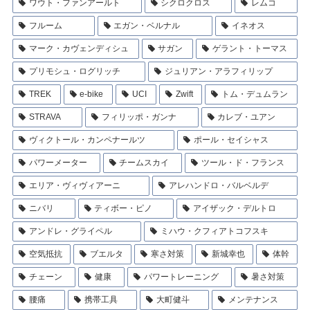
ワウト・ファンアールト
シクロクロス
レムコ
フルーム
エガン・ベルナル
イネオス
マーク・カヴェンディシュ
サガン
ゲラント・トーマス
プリモシュ・ログリッチ
ジュリアン・アラフィリップ
TREK
e-bike
UCI
Zwift
トム・デュムラン
STRAVA
フィリッポ・ガンナ
カレブ・ユアン
ヴィクトール・カンペナールツ
ポール・セイシャス
パワーメーター
チームスカイ
ツール・ド・フランス
エリア・ヴィヴィアーニ
アレハンドロ・バルベルデ
ニバリ
ティボー・ピノ
アイザック・デルトロ
アンドレ・グライペル
ミハウ・クフィアトコフスキ
空気抵抗
ブエルタ
寒さ対策
新城幸也
体幹
チェーン
健康
パワートレーニング
暑さ対策
腰痛
携帯工具
大町健斗
メンテナンス