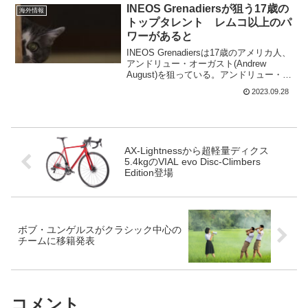
部となることを目指しており、昨年から
INEOS Grenadiersが狙う17歳の
海外情報
プ...
トップタレント レムコ以上のパ
ワーがあると
INEOS Grenadiersは17歳のアメリカ人、
アンドリュー・オーガスト(Andrew
August)を狙っている。アンドリュー・オ
ーガストはHagens Berman Axeonの誘い
2023.09.28
を断り、INEOS Grenadiersに入ると...
AX-Lightnessから超軽量ディクス
5.4kgのVIAL evo Disc-Climbers
Edition登場
ボブ・ユンゲルスがクラシック中心の
チームに移籍発表
コメント