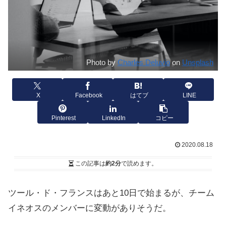
Photo by
Charles Deluvio
on
Unsplash
X
Facebook
はてブ
LINE
Pinterest
LinkedIn
コピー
2020.08.18
この記事は
約2分
で読めます。
ツール・ド・フランスはあと10日で始まるが、チーム
イネオスのメンバーに変動がありそうだ。