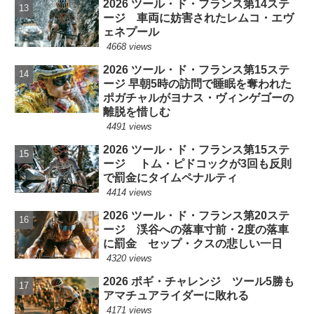
2026 ツール・ド・フランス第14ステ
ージ 車両に妨害されたレムコ・エヴ
ェネプール
4668 views
2026 ツール・ド・フランス第15ステ
ージ 早朝5時の訪問で睡眠を奪われた
ポガチャルがヨナス・ヴィンゲゴーの
離脱を惜しむ
4491 views
2026 ツール・ド・フランス第15ステ
ージ トム・ピドコックが3回も反則
で罰金にタイムペナルティ
4414 views
2026 ツール・ド・フランス第20ステ
ージ 渓谷への落車寸前・2度の落車
に罰金 セップ・クスの悲しい一日
4320 views
2026 ポギ・チャレンジ ツール5勝も
アマチュアライダーに敗れる
4171 views