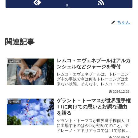
0
ちゃん
関連記事
レムコ・エヴェネプールはアルカ
海外情報
ンシェルなどジャージを寄付
レムコ・エヴェネプールは、トレーニン
グ中の事故で今は何もトレーニングは出
来ない状態。そんな中、レムコ・エヴェ
ネプールはアルカンシェルなどジャージ5
2024.12.26
枚をチャリティーに出しており13,000ユ
ーロ(約210万円)を集めている。チャリテ
ゲラント・トーマスが世界選手権
海外情報
ィーに参加...
TTに向けての思いと好調な理由
を語る
ゲラント・トーマスが世界選手権個人TT
に出場するのは今回が初めてのこと。テ
ィレーノ・アドリアッコではTTで順位を
上げて総合2位まで上がった。 クリテリ
2020.09.25