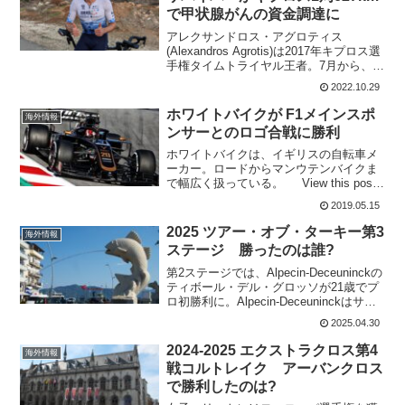
で甲状腺がんの資金調達に
アレクサンドロス・アグロティス
(Alexandros Agrotis)は2017年キプロス選
手権タイムトライヤル王者。7月から、
Israel Cycling Academyで走っている24
2022.10.29
歳だ。彼は故郷のキプロスを一日で走
破。キプロスは、ト...
ホワイトバイクが F1メインスポ
海外情報
ンサーとのロゴ合戦に勝利
ホワイトバイクは、イギリスの自転車メ
ーカー。ロードからマンウテンバイクま
で幅広く扱っている。 View this post
on Instagram Introducing a new
2019.05.15
Petrol colourwa...
2025 ツアー・オブ・ターキー第3
海外情報
ステージ 勝ったのは誰?
第2ステージでは、Alpecin-Deceuninckの
ティボール・デル・グロッソが21歳でプ
ロ初勝利に。Alpecin-Deceuninckはサイ
モン・デヘアーズ、ティボール・デル・
2025.04.30
グロッソと2連勝だ。第3ステージでは若
きエース、ティボー...
2024-2025 エクストラクロス第4
海外情報
戦コルトレイク アーバンクロス
で勝利したのは?