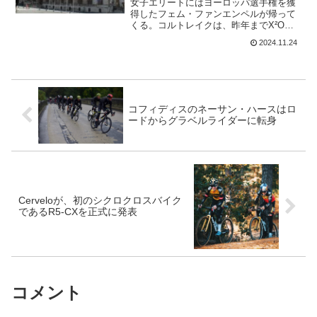
女子エリートにはヨーロッパ選手権を獲
得したフェム・ファンエンペルが帰って
くる。コルトレイクは、昨年までX²Oバ
ドカマートロフェーのシリーズの中に入
2024.11.24
っていたけど、今年はエクストラクロス
の中で行われる。男子の過去優勝者 2023
エリ・イーゼル...
コフィディスのネーサン・ハースはロ
ードからグラベルライダーに転身
Cerveloが、初のシクロクロスバイク
であるR5-CXを正式に発表
コメント