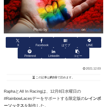
Photo by
Sharon McCutcheon
on
Unsplash
X
Facebook
はてブ
LINE
Pinterest
LinkedIn
コピー
2021.12.03
この記事は
約3分
で読めます。
RaphaとAll In Racingは、12月8日水曜日の
#RainbowLacesデーをサポートする限定版の
レインボ
ーソックス
を制作した。