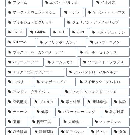
フルーム
エガン・ベルナル
イネオス
マーク・カヴェンディシュ
サガン
ゲラント・トーマス
プリモシュ・ログリッチ
ジュリアン・アラフィリップ
TREK
e-bike
UCI
Zwift
トム・デュムラン
STRAVA
フィリッポ・ガンナ
カレブ・ユアン
ヴィクトール・カンペナールツ
ポール・セイシャス
パワーメーター
チームスカイ
ツール・ド・フランス
エリア・ヴィヴィアーニ
アレハンドロ・バルベルデ
ニバリ
ティボー・ピノ
アイザック・デルトロ
アンドレ・グライペル
ミハウ・クフィアトコフスキ
空気抵抗
ブエルタ
寒さ対策
新城幸也
体幹
チェーン
健康
パワートレーニング
暑さ対策
腰痛
携帯工具
大町健斗
メンテナンス
応急修繕
糖質制限
弱虫ペダル
筋トレ
腹筋