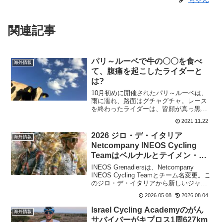
関連記事
パリ～ルーベで牛の〇〇を食べ
海外情報
て、腹痛を起こしたライダーと
は?
10月初めに開催されたパリ～ルーベは、
雨に濡れ、路面はグチャグチャ。レース
を終わったライダーは、皆顔が真っ黒け
で、全身泥だらけの状態だった。モビス
2021.11.22
ターの若手、マッテオ・ヨルゲンソンに
とって、泥の影響はレース中のみなら
2026 ジロ・デ・イタリア
海外情報
ず、その後もかなり残って...
Netcompany INEOS Cycling
Teamはベルナルとテイメン・ア
レンスマンで狙う
INEOS Grenadiersは、Netcompany
INEOS Cycling Teamとチーム名変更。こ
のジロ・デ・イタリアから新しいジャー
ジでスタートする。Netcompany INEOS
2026.05.08
2026.08.04
Cycling TeamAll set ...
Israel Cycling Academyのがん
海外情報
サバイバーがキプロス1周627km