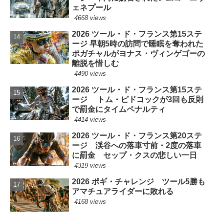
ェネプール
4668 views
2026 ツール・ド・フランス第15ステ
ージ 早朝5時の訪問で睡眠を奪われた
ポガチャルがヨナス・ヴィンゲゴーの
離脱を惜しむ
4490 views
2026 ツール・ド・フランス第15ステ
ージ トム・ピドコックが3回も反則
で罰金にタイムペナルティ
4414 views
2026 ツール・ド・フランス第20ステ
ージ 渓谷への落車寸前・2度の落車
に罰金 セップ・クスの悲しい一日
4319 views
2026 ポギ・チャレンジ ツール5勝も
アマチュアライダーに敗れる
4168 views