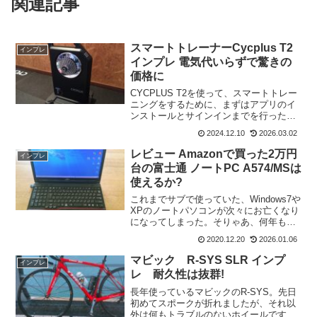
関連記事
スマートトレーナーCycplus T2
インプレ
インプレ 電気代いらずで驚きの
価格に
CYCPLUS T2を使って、スマートトレー
ニングをするために、まずはアプリのイ
ンストールとサインインまでを行った。
今回紹介するCYCPLUS T2は、電動ポン
2024.12.10
2026.03.02
プAS2 Proを販売している中国のメーカ
ーだ。(function(b,c,f,...
レビュー Amazonで買った2万円
インプレ
台の富士通 ノートPC A574/MSは
使えるか?
これまでサブで使っていた、Windows7や
XPのノートパソコンが次々にお亡くなり
になってしまった。そりゃあ、何年も使
えば壊れますよね～。使えるパソコンは
2020.12.20
2026.01.06
ヒューレットパッカードの13.3インチの
ノートのみになっていた。レースなどを
マビック R-SYS SLR インプ
インプレ
見ている時...
レ 耐久性は抜群!
長年使っているマビックのR-SYS。先日
初めてスポークが折れましたが、それ以
外は何もトラブルのないホイールです。