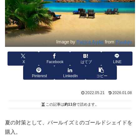
Image by
Patrice Audet
from
Pixabay
X
Facebook
はてブ
LINE
Pinterest
LinkedIn
コピー
2022.05.21
2026.01.08
この記事は
約11分
で読めます。
夏の対策として、パールイズミのゴールドシェイドを
購入。