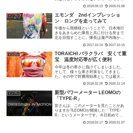
アルミホイールにして、軽量でもありル
2018.09.13
2026.01.08
ックスも良いので気にいってます。そん
な私の相棒のマビックR-SYSのインプレ
エモンダ 2ndインプレッショ
インプレ
です。R-SYS...
ン ロングを走ってみて
午後から雨模様ということで、日本海行
きをあきらめた隊長と共に行ける所まで
北を目指すことに。隊長は瀬戸内海から
日本海までシーズンには200キロ超を週に
2017.10.14
2017.10.15
3回は通うハマダマイスターです。本日の
コスチュームは初音ミク。そしてレッグ
TORAICHI バラクラバ 安くて重
インプレ
ウォーマーは2XU...
宝 温度対応帯が広く便利
今年は冬の寒さに負けてしまいました。
そして、様々な寒さ対策をしてきまし
た。その中で対費用効果としては最大限
の効果を発揮してくれたのが、この寅壱
2018.02.28
2020.11.14
TORAICHIのバラクラバです。寅壱のホ
ームページでは、フェイスマスクとなっ
新型パワーメーター LEOMOの
インプレ
ています。そして、...
「TYPE-R」
皆さんは、このメーターを見たことがあ
りますか?LEOMOが開発した「TYPE-
R」というメーターです。今日初めて現
物を装着しているライダーに会いまし
2018.03.17
2020.01.07
た。P1ライダーです。少し調べてみまし
た。LEOMOとは設立は2012年。従業員