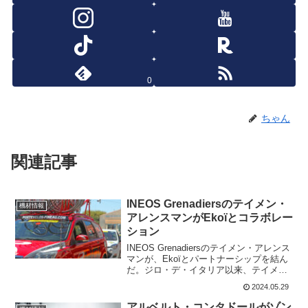
0
ちゃん
関連記事
INEOS Grenadiersのテイメン・
機材情報
アレンスマンがEkoïとコラボレー
ション
INEOS Grenadiersのテイメン・アレンス
マンが、Ekoïとパートナーシップを結ん
だ。ジロ・デ・イタリア以来、テイメ
ン・アレンスマンはフランスのサイクリ
2024.05.29
ング・ブランドEkoïのシューズを履いて
いる。Ekoïとパートナーシップ IN...
アルベルト・コンタドールがゾン