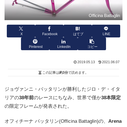
Officina Battaglin
X
Facebook
はてブ
LINE
Pinterest
LinkedIn
コピー
2019.05.13
2021.06.07
この記事は
約3分
で読めます。
ジョヴァンニ・バッタリンが勝利したジロ・デ・イタ
リアの
38年前
のレースにちなみ、世界で僅か
38本限定
の限定フレームが発表された。
オフィチーナ バッタリン(
Officina Battaglin)の、
Arena