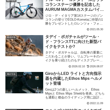
機材情報
コランステージ優勝を記念した
AURUM MAGMAカスタムバイク
を作成
ジロ・デ・イタリア第14ステージのゾン
コランの登りでEOLO-Kometaに待望の1
勝をプレゼントしたロレンツォ・フォル
トゥナート。EOLO-Kometaにとって、今
2021.05.30
シーズンの1勝目であり、当然ワールドツ
アーでも初勝利。アルベルト・コンタ
タデイ・ポガチャルがツール・
機材情報
ド...
ド・フランスTTに向けた新型バ
イクをテストか?
タデイ・ポガチャルは、自転車の重量に
こだわることが多い。リムブレーキのバ
イクを乗り続けたのもディスクブレーキ
の重さがいやだったからだ。タデイ・ポ
2026.02.10
2026.08.07
ガチャルは、TTバイクの重量についても
気にしているのが目撃されたこともあ
GiroからLED ライトと方向指示
機材情報
る。Team Visma...
器を内蔵したEthos Mips ヘルメ
ット登場
Giroは2つの新しいヘルメット、Ethos
Mipsと Ethos Mips Shieldを発表。どちら
も通勤と都会のライディング用に設計さ
れており、後者にはバイザーが付いてい
2022.11.09
る。どちらのヘルメットも、前面に白色
のLEDライト、背面に赤色...