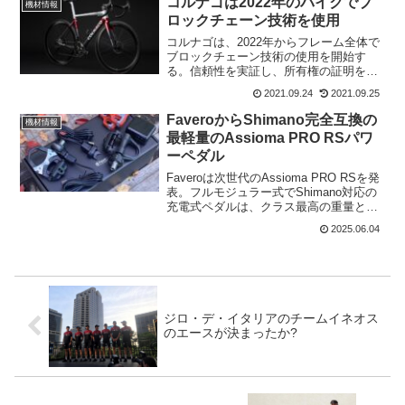
コルナゴは2022年のバイクでブ
機材情報
ロックチェーン技術を使用
コルナゴは、2022年からフレーム全体で
ブロックチェーン技術の使用を開始す
る。信頼性を実証し、所有権の証明を提
供するデジタルパスポートを提供。これ
2021.09.24
2021.09.25
により、盗難により、オークションにか
けられた場合でも、所有者を特定するこ
FaveroからShimano完全互換の
機材情報
とが可能となる。このテ...
最軽量のAssioma PRO RSパワ
ーペダル
Faveroは次世代のAssioma PRO RSを発
表。フルモジュラー式でShimano対応の
充電式ペダルは、クラス最高の重量と精
度を誇っている。Faveroは2021年に
2025.06.04
Shimano互換システムAssiomaDUO-Shi
を発売してい...
ジロ・デ・イタリアのチームイネオス
のエースが決まったか?