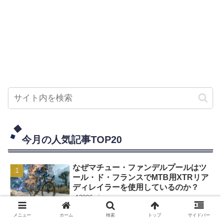
今月の人気記事TOP20
なぜマチュー・ファンデルプールはツ
ール・ド・フランスでMTB用XTRリア
ディレイラーを使用しているのか？
13006 views
ツール・ド・フランスとの矛盾？スマ
メニュー
ホーム
検索
トップ
サイドバー