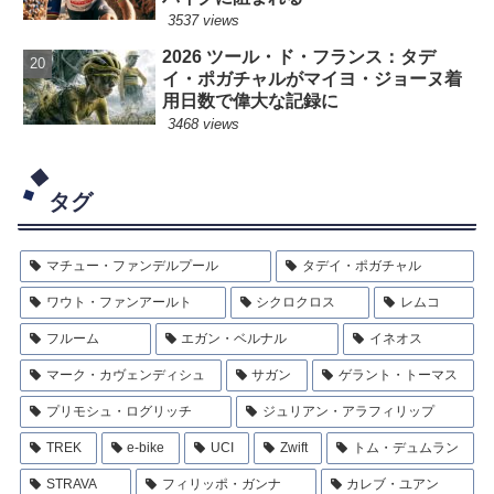
3537 views
2026 ツール・ド・フランス：タデ
イ・ポガチャルがマイヨ・ジョーヌ着
用日数で偉大な記録に
3468 views
タグ
マチュー・ファンデルプール
タデイ・ポガチャル
ワウト・ファンアールト
シクロクロス
レムコ
フルーム
エガン・ベルナル
イネオス
マーク・カヴェンディシュ
サガン
ゲラント・トーマス
プリモシュ・ログリッチ
ジュリアン・アラフィリップ
TREK
e-bike
UCI
Zwift
トム・デュムラン
STRAVA
フィリッポ・ガンナ
カレブ・ユアン