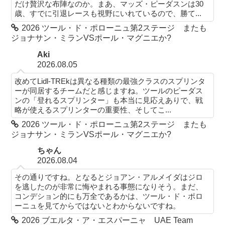
だけ贅沢な布陣なのか。まあ、マッズ・ピーダスンは30
歳、すでに引退レースも視野にいれているので、勝て...
2026 ツール・ド・ポローニュ第2ステージ またも
ジョナサン・ミランVSポール・マグニエか?
Aki
2026.08.05
改めてLidl-TREkは異なる種類の最強クラスのスプリンタ
ーが同居するチームだと感じますね。ツールのピーダス
ンの「登れるスプリンター」も本当に見応えありで、戦
略が使えるスプリンターの重要性、そしてこ...
2026 ツール・ド・ポローニュ第2ステージ またも
ジョナサン・ミランVSポール・マグニエか?
ちゃん
2026.08.04
その通りですね。となるとジョアン・アルメイダはジロ
を逃したのが非常に悔やまれる事態になりそう。まだ、
コンデション的にも万全であるかは、ツール・ド・ポロ
ーニュを見てからではないとわからないですね。
2026 ブエルタ・ア・エスパーニャ UAE Team