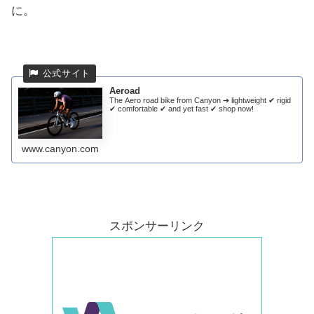
に。
Aeroad
The Aero road bike from Canyon ➔ lightweight ✔ rigid
✔ comfortable ✔ and yet fast ✔ shop now!
www.canyon.com
スポンサーリンク