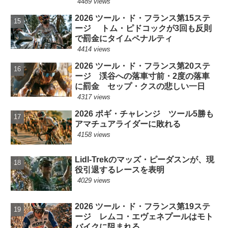
4489 views
2026 ツール・ド・フランス第15ステ
ージ トム・ピドコックが3回も反則
で罰金にタイムペナルティ
4414 views
2026 ツール・ド・フランス第20ステ
ージ 渓谷への落車寸前・2度の落車
に罰金 セップ・クスの悲しい一日
4317 views
2026 ポギ・チャレンジ ツール5勝も
アマチュアライダーに敗れる
4158 views
Lidl-Trekのマッズ・ピーダスンが、現
役引退するレースを表明
4029 views
2026 ツール・ド・フランス第19ステ
ージ レムコ・エヴェネプールはモト
バイクに阻まれる