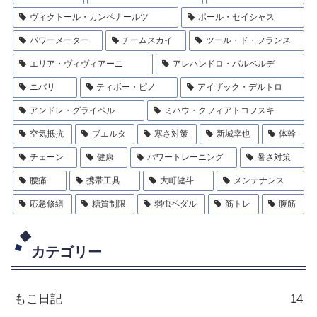
ヴィクトール・カンペナールツ
ポール・セイシャス
パワーメーター
チームスカイ
ツール・ド・フランス
エリア・ヴィヴィアーニ
アレハンドロ・バルベルデ
ニバリ
ティボー・ピノ
アイザック・デルトロ
アンドレ・グライペル
ミハウ・クフィアトコフスキ
空気抵抗
ブエルタ
寒さ対策
新城幸也
体幹
チェーン
健康
パワートレーニング
暑さ対策
腰痛
携帯工具
大町健斗
メンテナンス
応急修繕
糖質制限
弱虫ペダル
筋トレ
腹筋
カテゴリー
もこ日記
14