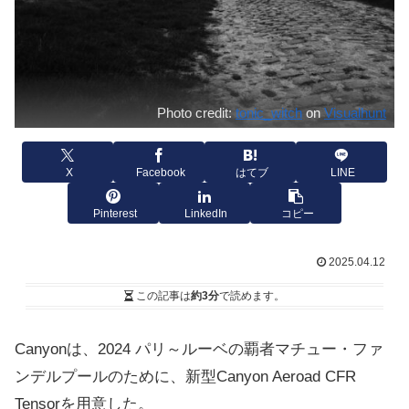
Photo credit:
tonic_witch
on
Visualhunt
X
Facebook
はてブ
LINE
Pinterest
LinkedIn
コピー
2025.04.12
この記事は
約3分
で読めます。
Canyonは、2024 パリ～ルーベの覇者マチュー・ファ
ンデルプールのために、新型Canyon Aeroad CFR
Tensorを用意した。