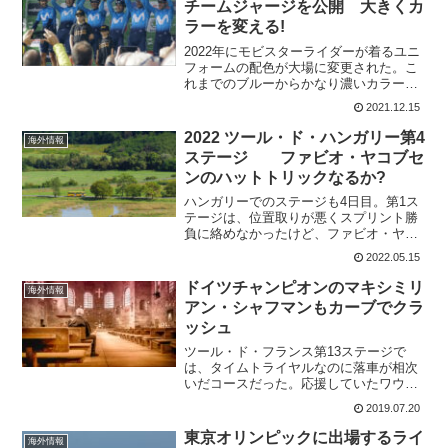
チームジャージを公開 大きくカ
ラーを変える!
2022年にモビスターライダーが着るユニ
フォームの配色が大場に変更された。こ
れまでのブルーからかなり濃いカラーに
イメージを大きく変えている。2017年の
2021.12.15
カラーに戻った感じかも。2022年チーム
ジャージモビスターのメインスポンサー
2022 ツール・ド・ハンガリー第4
海外情報
のMの文字だ...
ステージ ファビオ・ヤコブセ
ンのハットトリックなるか?
ハンガリーでのステージも4日目。第1ス
テージは、位置取りが悪くスプリント勝
負に絡めなかったけど、ファビオ・ヤコ
ブセンは第2ステージから連勝。こうなる
2022.05.15
と興味は3連勝なるかだ。もう一つ気にな
るのは、ライバルとなると思われたディ
ドイツチャンピオンのマキシミリ
海外情報
ラン・ルーネウェー...
アン・シャフマンもカーブでクラ
ッシュ
ツール・ド・フランス第13ステージで
は、タイムトライヤルなのに落車が相次
いだコースだった。応援していたワウ
ト・ファンアールトも落車してリタイ
2019.07.20
ヤ。なんと、ワウト・ファンアールトが
落車したカーブでもう一人クラッシュし
東京オリンピックに出場するライ
海外情報
たライダーがいた。ドイツチャ...