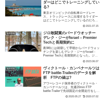
ダーはどこでトレーニングしてい
る?
東京オリンピックの自転車ロードレー
ス、トラックレースに出場するライダー
はどこでトレーニングしているのだろう
か?すでに、東京入りしているのは
2021.07.15
Deceuninck-Quick-Stepのレムコ・エヴェ
ネプール。東京ここに来る #Tokyo202...
ジロ敢闘賞のバードウオッチー
海外情報
デレク・ジーがIsrael – Premier
Techと長期契約に
夜9時には就寝して早朝からバードウォッ
チングを楽しむデレク・ジーがIsrael -
Premier Techと長期契約となった。ジ
ロ・デ・イタリアではIsrael - Premier
2023.06.07
Techはエースのドメニコ・ポッツォヴィ
ーヴォがリタイヤ...
ヴィクトール・カンペナールツは
海外情報
FTP battle-Trailerのデータを解
析 FTPの値は?
アワーレコード保持者のヴィクトール・
カンペナールツは、先週20min FTP
battle-Trailerで先頭固定の全開走行をして
いた。これは単なるチャレンジとして行
2020.05.27
2020.07.02
っていただけではない。ロックダウン中
に綿密に計画されたトレーニングセッ