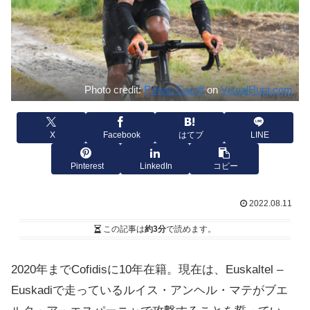
Photo credit:
Ronan Caroff
on
VisualHunt.com
X
Facebook
はてブ
LINE
Pinterest
LinkedIn
コピー
2022.08.11
この記事は
約3分
で読めます。
2020年までCofidisに10年在籍。現在は、Euskaltel –
Euskadiで走っているルイス・アンヘル・マテがブエ