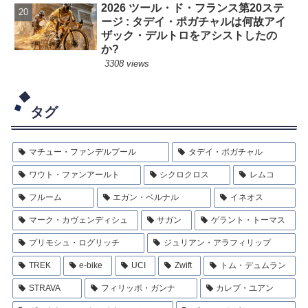
2026 ツール・ド・フランス第20ステ
ージ : タデイ・ポガチャルは何故アイ
ザック・デルトロをアシストしたの
か?
3308 views
タグ
マチュー・ファンデルプール
タデイ・ポガチャル
ワウト・ファンアールト
シクロクロス
レムコ
フルーム
エガン・ベルナル
イネオス
マーク・カヴェンディシュ
サガン
ゲラント・トーマス
プリモシュ・ログリッチ
ジュリアン・アラフィリップ
TREK
e-bike
UCI
Zwift
トム・デュムラン
STRAVA
フィリッポ・ガンナ
カレブ・ユアン