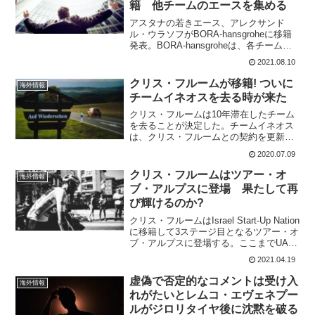
籍 他チームのエースを集める
アスタナの若きエース、アレクサンド
ル・ウラソフがBORA-hansgroheに移籍
発表。BORA-hansgroheは、各チームか
らエースを引き抜き続けている。3年契約
2021.08.10
📝. RIDER SIGNING: Alexandr Vlasov
to...
クリス・フルームが移籍! ついに
海外情報
チームイネオスを去る時が来た
クリス・フルームは10年滞在したチーム
を去ることが決定した。チームイネオス
は、クリス・フルームとの契約を更新し
ないことを発表したのだ。以下がチーム
2020.07.09
イネオスが公式ツイートで発表した報
告。Team INEOS confirms we will ...
クリス・フルームはツアー・オ
海外情報
ブ・アルプスに登場 果たして再
び輝けるのか?
クリス・フルームはIsrael Start-Up Nation
に移籍して3ステージ目となるツアー・オ
ブ・アルプスに登場する。ここまでUAE
ツアー総合47位、ボルタ・ア・カタルー
2021.04.19
ニャ総合81位という成績。ツール・ド・
フランスに向けてコンディシ...
虚偽で否定的なコメントは受け入
海外情報
れがたいとレムコ・エヴェネプー
ルがジロリタイヤ後に沈黙を破る