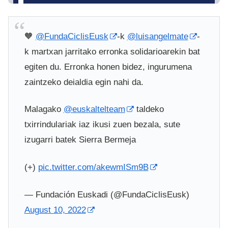
🧡
@FundaCiclisEusk
-k
@luisangelmate
-
k martxan jarritako erronka solidarioarekin bat
egiten du. Erronka honen bidez, ingurumena
zaintzeko deialdia egin nahi da.
Malagako
@euskaltelteam
taldeko
txirrindulariak iaz ikusi zuen bezala, sute
izugarri batek Sierra Bermeja
(+)
pic.twitter.com/akewmISm9B
— Fundación Euskadi (@FundaCiclisEusk)
August 10, 2022