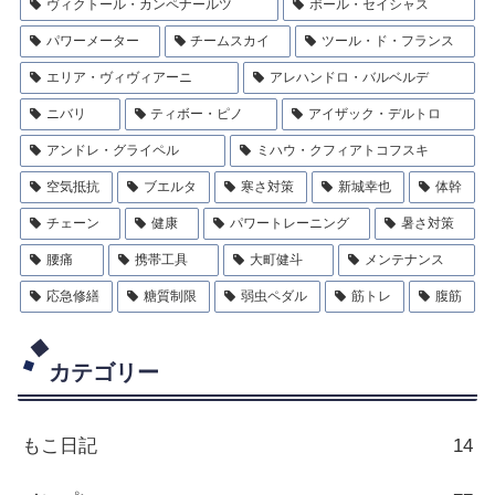
ヴィクトール・カンペナールツ
ポール・セイシャス
パワーメーター
チームスカイ
ツール・ド・フランス
エリア・ヴィヴィアーニ
アレハンドロ・バルベルデ
ニバリ
ティボー・ピノ
アイザック・デルトロ
アンドレ・グライペル
ミハウ・クフィアトコフスキ
空気抵抗
ブエルタ
寒さ対策
新城幸也
体幹
チェーン
健康
パワートレーニング
暑さ対策
腰痛
携帯工具
大町健斗
メンテナンス
応急修繕
糖質制限
弱虫ペダル
筋トレ
腹筋
カテゴリー
もこ日記
14