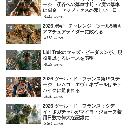
ージ 渓谷への落車寸前・2度の落車
に罰金 セップ・クスの悲しい一日
4313 views
2026 ポギ・チャレンジ ツール5勝も
アマチュアライダーに敗れる
4132 views
Lidl-Trekのマッズ・ピーダスンが、現
役引退するレースを表明
4029 views
2026 ツール・ド・フランス第19ステ
ージ レムコ・エヴェネプールはモト
バイクに阻まれる
3536 views
2026 ツール・ド・フランス：タデ
イ・ポガチャルがマイヨ・ジョーヌ着
用日数で偉大な記録に
3464 views