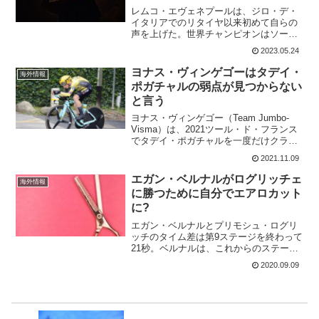
レムコ・エヴェネプールは、ジロ・デ・
イタリアでのリタイヤ以来初めて自らの
声を上げた。世界チャンピオンはソーシ
ャルメディアを通じて最新の医療情報を
2023.05.24
提供し、「再びトレーニングする許可が
出た」と述べ、イタリア人からの激しい
ヨナス・ヴィンゲゴーはタデイ・
海外情報
批判に噛みついている。自...
ポガチャルの弱点が見つからない
と言う
ヨナス・ヴィンゲゴー（Team Jumbo-
Visma）は、2021ツール・ド・フランス
でタデイ・ポガチャルを一度だけクラッ
クさせた。下りで追いついたけれども、
2021.11.09
タデイ・ポガチャルが初めてみせた瞬間
だった。2022年のツール・ド・フランス
エガン・ベルナルがログリッチェ
海外情報
では...
に勝つために自分でエアロカット
に?
エガン・ベルナルとプリモシュ・ログリ
ッチのタイム差は第9ステージを終わって
21秒。ベルナルは、これからのステージ
でこのタイム差を縮めていかなくてはな
2020.09.09
らない。第1週が終わった休息日にベルナ
ルは考えた。なんとかしてログリッチェ
に勝ちたい!彼が、...