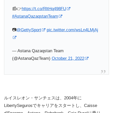
📰👉
https://t.co/RltHq498FU
#AstanaQazaqstanTeam
📷
@GettySport
pic.twitter.com/wsLn4LMjAj
— Astana Qazaqstan Team
(@AstanaQazTeam)
October 21, 2022
ルイスレオン・サンチェスは、2004年に
LibertySegurosでキャリアをスタートし、Caisse