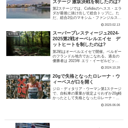
ステージ 激坂決戦を制したのは?
第2ステージでは、Cofidisのヘスス・エラ
ダが最後に抜け出して総合トップに。た
だ、総合2位のマキシム・ファンジルス
(Lotto-Dstny)まで4秒差。ディエゴ・ウリ
2023.02.13
ッシ(UAE Team Emirates)まで、6秒しか
ない。さらに、...
スーパープレスティージュ2024-
海外情報
2025第2戦オーベレルエイセ デ
ットヒートを制したのは?
第2戦はオーベルエイセで開催。ベルギー
のフランドル地方でおこなれる。過去の
優勝者は 2023年 エリ・イーゼルビット
2022年 マイケル・ファントーレンハウト
2024.10.28
2021年 エリ・イーゼルビット 2021年 ワ
ウト・ファンアールト 2019...
20gで失格となったロレーナ・ウ
海外情報
ィーベスが口を開く
ジロ・ディタリア・ウーマン第1ステージ
で、自転車の重量が規定よりわずか20g軽
かったとして失格となったロレーナ・ウ
ィーベスが、沈黙を破り現在の心境を語
2026.06.06
った。ロレーナ・ウィーベスはポッドキ
ャスト番組「La Koers」に出演し、失格
という重い...