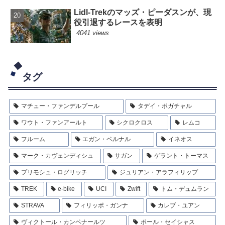
Lidl-Trekのマッズ・ピーダスンが、現
役引退するレースを表明
4041 views
タグ
マチュー・ファンデルプール
タデイ・ポガチャル
ワウト・ファンアールト
シクロクロス
レムコ
フルーム
エガン・ベルナル
イネオス
マーク・カヴェンディシュ
サガン
ゲラント・トーマス
プリモシュ・ログリッチ
ジュリアン・アラフィリップ
TREK
e-bike
UCI
Zwift
トム・デュムラン
STRAVA
フィリッポ・ガンナ
カレブ・ユアン
ヴィクトール・カンペナールツ
ポール・セイシャス