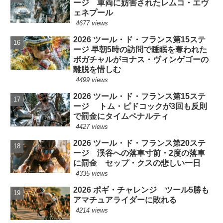
ージ 車両に妨害されたレムコ・エヴ
ェネプール
4677 views
2026 ツール・ド・フランス第15ステ
ージ 早朝5時の訪問で睡眠を奪われた
ポガチャルがヨナス・ヴィンゲゴーの
離脱を惜しむ
4499 views
2026 ツール・ド・フランス第15ステ
ージ トム・ピドコックが3回も反則
で罰金にタイムペナルティ
4427 views
2026 ツール・ド・フランス第20ステ
ージ 渓谷への落車寸前・2度の落車
に罰金 セップ・クスの悲しい一日
4335 views
2026 ポギ・チャレンジ ツール5勝も
アマチュアライダーに敗れる
4214 views