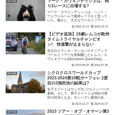
マーク・カヴェンデッシュは、残
海外情報
り2レースに出場する?
マーク・カヴェンデッシュは、ヘント～
ウェヴェルヘムで最終レースかと思って
いた。確かに、大きなワールドツアーレ
ースでは最終レースだった。だが、レー
2020.10.13
2020.10.14
ススケジュールには2レース残っている。
情報はないが、スタートリストにはマー
【ビデオ追加】19歳レムコが欧州
海外情報
ク・カヴェンデッシュの...
タイムトライヤルチャンピオ
ン! 快進撃が止まらない
先日のクラシカ・サンセバスティアンで
ワールドツアーを初制覇したレムコ・エ
ヴェネプール(Decuninck-QuickStep)。今
度は、欧州個人タイムトライヤルで優勝
2019.08.09
2024.07.28
してしまった。どこまで進化を続けるの
かレムコ。19歳の快進撃は止まらな
シクロクロスワールドカップ
海外情報
い。...
2023-2024第10戦ガーフェレ 2度
目の3強対決の結果は?
女子エリートはヤング3にフルメンバーの
参戦。そして、男子エリートは3強が2度
目の対決となる。今シーズン最強の走り
を見せるマチュー・ファンデルプールに
2023.12.27
2024.01.07
ワウト・ファンアールトとピドコックが
どんな走りで対抗するだろうか。ピドコ
2023 ツアー・オブ・オマーン第3
海外情報
ックは、体調を崩して...