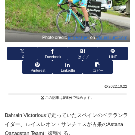
Photo credit:
joménager
on
VisualHunt.com
X
Facebook
はてブ
LINE
Pinterest
LinkedIn
コピー
2022.10.22
この記事は
約3分
で読めます。
Bahrain Victoriousで走っていたスペインのベテランラ
イダー、ルイスレオン・サンチェスが古巣のAstana
Qazaqstan Teamに復帰する。