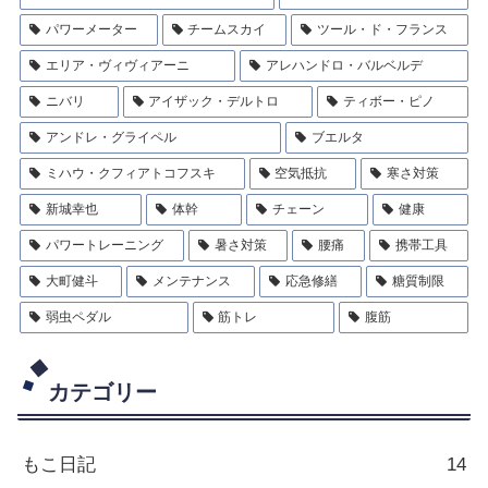
パワーメーター
チームスカイ
ツール・ド・フランス
エリア・ヴィヴィアーニ
アレハンドロ・バルベルデ
ニバリ
アイザック・デルトロ
ティボー・ピノ
アンドレ・グライペル
ブエルタ
ミハウ・クフィアトコフスキ
空気抵抗
寒さ対策
新城幸也
体幹
チェーン
健康
パワートレーニング
暑さ対策
腰痛
携帯工具
大町健斗
メンテナンス
応急修繕
糖質制限
弱虫ペダル
筋トレ
腹筋
カテゴリー
もこ日記
14