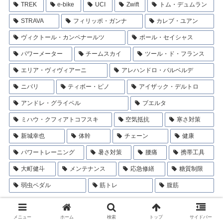
TREK
e-bike
UCI
Zwift
トム・デュムラン
STRAVA
フィリッポ・ガンナ
カレブ・ユアン
ヴィクトール・カンペナールツ
ポール・セイシャス
パワーメーター
チームスカイ
ツール・ド・フランス
エリア・ヴィヴィアーニ
アレハンドロ・バルベルデ
ニバリ
ティボー・ピノ
アイザック・デルトロ
アンドレ・グライペル
ブエルタ
ミハウ・クフィアトコフスキ
空気抵抗
寒さ対策
新城幸也
体幹
チェーン
健康
パワートレーニング
暑さ対策
腰痛
携帯工具
大町健斗
メンテナンス
応急修繕
糖質制限
弱虫ペダル
筋トレ
腹筋
カテゴリー
メニュー
ホーム
検索
トップ
サイドバー