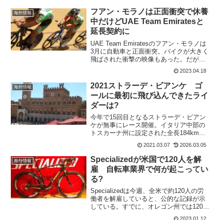
フアン・モラノは正面衝突で休養
海外情報
中だけどUAE Team Emiratesと
延長契約に
UAE Team Emiratesのフアン・モラノは
3月に自動車と正面衝突。バイクが大きく
飛ばされた衝撃の映像もあった。だが、
そのフアン・モラノは療養中にも関わら
2023.04.18
ず、チームとの延長契約を結んでいる。
これは、嬉しいニュースだ。3年契約で
2021ストラーデ・ビアンケ ゴ
海外情報
202...
ールに最初に飛び込んできたライ
ダーは?
今年で15回目となるストラーデ・ビアン
ケが無事にレース開催。イタリア中部の
トスカーナ州に設定された全長184kmの
コースには11カ所、合計63kmの未舗装区
2021.03.07
2026.03.05
間（セクター）が登場する。2017年から
はワールドツアーに格上げされ、ジュリ
Specializedが米国で120人を解
海外情報
アン・ア...
雇 自転車業界で何が起こってい
る?
Specializedは今週、全米で約120人の労
働者を解雇していると、公的な記録が示
している。すでに、オレゴン州では120人
の従業員削減の一環として、7人の従業員
2023.01.12