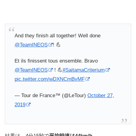
And they finish all together! Well done
@TeamINEOS
! 💪
Et ils finissent tous ensemble. Bravo
@TeamINEOS
! 💪
#SaitamaCriterium
pic.twitter.com/wDXNCmBvMF
— Tour de France™ (@LeTour)
October 27,
2019
結果は、4分15秒で
平均時速は44km/h。