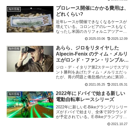
が解雇されている。会社は法律で義務付
けられている60日前の通知の代わりに、
プロレース開催にかかる費用は、
海外情報
6...
どれくらい?
近年レースが開催できなくなるケースが
増えている。コロンビアのレースもなく
なったし米国のカリフォルニアツアーも
なくなった。レース開催にかかる費用が
2025.03.06
2025.12.09
捻出できない場合が多くなっている。で
は、実際にレース開催にはどれくらいの
あらら、ジロをリタイヤした
海外情報
費用が必要なのだろうか?...
Alpecin-Fenix のティム・メルリ
エがロンド・ファン・リンブルフ
で勝ってる!
ジロ・デ・イタリア第2ステージでスプリ
ント勝利をあげたティム・メルリエだっ
たが、胃の問題と倦怠感のために第10ス
テージを最後にリタイヤ。現在は、次の
2021.05.25
2021.05.31
ツール・ド・フランスに向けてゆっくり
と休養しているのかと思ったら。なん
2022年にドバイで始まる新しい
海外情報
と、ベルギーのワンデイ...
電動自転車レースシリーズ
2022年に新しいE-Bikeグランプリシリー
ズがドバイで始まり、全体で10ラウンド
が予定されている。E-Bikeグランプリシ
リーズ（EBK GP）には、10のフランチ
2021.10.27
ャイズチームが参加。EBK GPは、e-bike
テクノロジーを活用し、開...