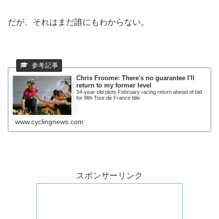
だが、それはまだ誰にもわからない。
Chris Froome: There's no guarantee I'll
return to my former level
34-year-old plots February racing return ahead of bid
for fifth Tour de France title
www.cyclingnews.com
スポンサーリンク