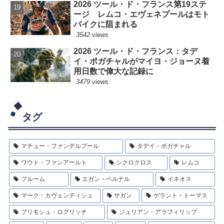
2026 ツール・ド・フランス第19ステ
ージ レムコ・エヴェネプールはモト
バイクに阻まれる
3542 views
2026 ツール・ド・フランス：タデ
イ・ポガチャルがマイヨ・ジョーヌ着
用日数で偉大な記録に
3479 views
タグ
マチュー・ファンデルプール
タデイ・ポガチャル
ワウト・ファンアールト
シクロクロス
レムコ
フルーム
エガン・ベルナル
イネオス
マーク・カヴェンディシュ
サガン
ゲラント・トーマス
プリモシュ・ログリッチ
ジュリアン・アラフィリップ