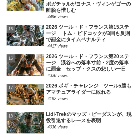
ポガチャルがヨナス・ヴィンゲゴーの
離脱を惜しむ
4496 views
2026 ツール・ド・フランス第15ステ
ージ トム・ピドコックが3回も反則
で罰金にタイムペナルティ
4417 views
2026 ツール・ド・フランス第20ステ
ージ 渓谷への落車寸前・2度の落車
に罰金 セップ・クスの悲しい一日
4328 views
2026 ポギ・チャレンジ ツール5勝も
アマチュアライダーに敗れる
4192 views
Lidl-Trekのマッズ・ピーダスンが、現
役引退するレースを表明
4036 views