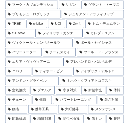
マーク・カヴェンディシュ
サガン
ゲラント・トーマス
プリモシュ・ログリッチ
ジュリアン・アラフィリップ
TREK
e-bike
UCI
Zwift
トム・デュムラン
STRAVA
フィリッポ・ガンナ
カレブ・ユアン
ヴィクトール・カンペナールツ
ポール・セイシャス
パワーメーター
チームスカイ
ツール・ド・フランス
エリア・ヴィヴィアーニ
アレハンドロ・バルベルデ
ニバリ
ティボー・ピノ
アイザック・デルトロ
アンドレ・グライペル
ミハウ・クフィアトコフスキ
空気抵抗
ブエルタ
寒さ対策
新城幸也
体幹
チェーン
健康
パワートレーニング
暑さ対策
腰痛
携帯工具
大町健斗
メンテナンス
応急修繕
糖質制限
弱虫ペダル
筋トレ
腹筋