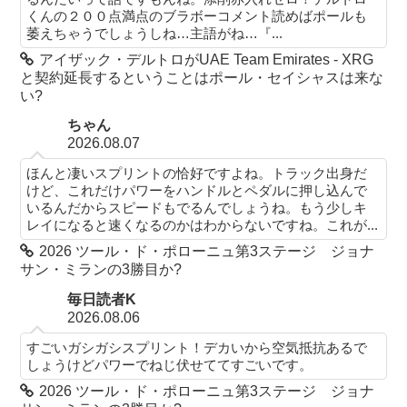
くんの２００点満点のブラボーコメント読めばポールも
萎えちゃうでしょうしね…主語がね…『...
アイザック・デルトロがUAE Team Emirates - XRG
と契約延長するということはポール・セイシャスは来な
い?
ちゃん
2026.08.07
ほんと凄いスプリントの恰好ですよね。トラック出身だ
けど、これだけパワーをハンドルとペダルに押し込んで
いるんだからスピードもでるんでしょうね。もう少しキ
レイになると速くなるのかはわからないですね。これが...
2026 ツール・ド・ポローニュ第3ステージ ジョナ
サン・ミランの3勝目か?
毎日読者K
2026.08.06
すごいガシガシスプリント！デカいから空気抵抗あるで
しょうけどパワーでねじ伏せててすごいです。
2026 ツール・ド・ポローニュ第3ステージ ジョナ