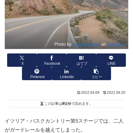
Photo by
Naomi August
on
Unsplash
X
Facebook
はてブ
LINE
Pinterest
LinkedIn
コピー
2022.04.09
2022.09.20
この記事は
約2分
で読めます。
イツリア・バスクカントリー第5ステージでは、二人
がガードレールを越えてしまった。