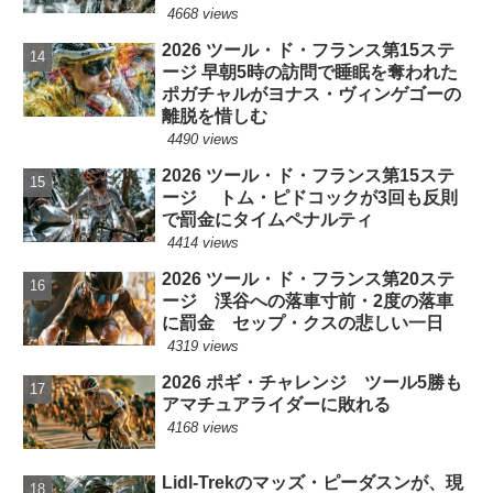
4668 views
2026 ツール・ド・フランス第15ステ
ージ 早朝5時の訪問で睡眠を奪われた
ポガチャルがヨナス・ヴィンゲゴーの
離脱を惜しむ
4490 views
2026 ツール・ド・フランス第15ステ
ージ トム・ピドコックが3回も反則
で罰金にタイムペナルティ
4414 views
2026 ツール・ド・フランス第20ステ
ージ 渓谷への落車寸前・2度の落車
に罰金 セップ・クスの悲しい一日
4319 views
2026 ポギ・チャレンジ ツール5勝も
アマチュアライダーに敗れる
4168 views
Lidl-Trekのマッズ・ピーダスンが、現