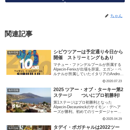
ちゃん
関連記事
シビウツアーは予定通り今日から
海外情報
開催 ストリーミングもあり
マチュー・ファンデルプールが所属する
Alpecin-Fenixが出場を辞退。エガン・ベ
ルナルが所属していたイタリアのAndroni
Giocattoli-SidermecとGazprom-RusVelo
2020.07.23
も出場をキャンセル。Androni G...
2025 ツアー・オブ・ターキー第2
海外情報
ステージ ついにプロ初勝利!
第1ステージはプロ初勝利となった
Alpecin-Deceuninckのサイモン・デヘア
ーズが勝利。初めてのリーダージャージ
着用となった。Alpecin-Deceuninckは、
2025.04.29
ティボール・デル・グロッソがUno-X
Mobilityのトレイ...
タデイ・ポガチャルは2022ツー
海外情報