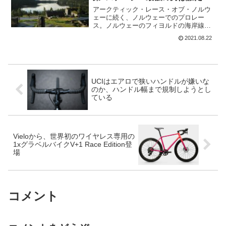
アークティック・レース・オブ・ノルウ
ェーに続く、ノルウェーでのプロレー
ス。ノルウェーのフィヨルドの海岸線を
通るツアー・オブ・ノルウェーも綺麗な
2021.08.22
景色で有名なレースだ。第1ステージ・第
2ステージともに、イネオスのイーサン・
ヘイターが2連勝。オリ...
UCIはエアロで狭いハンドルが嫌いな
のか、ハンドル幅まで規制しようとし
ている
Vieloから、世界初のワイヤレス専用の
1xグラベルバイクV+1 Race Edition登
場
コメント