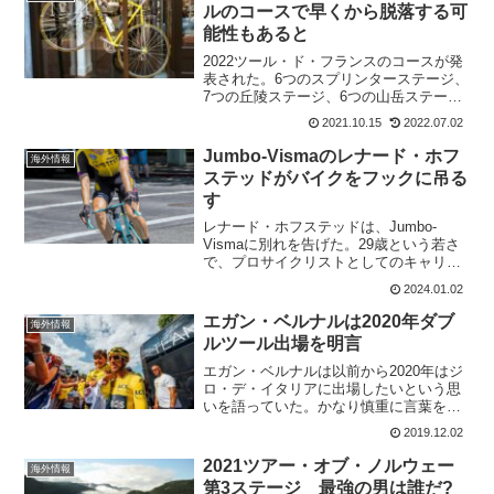
ルのコースで早くから脱落する可
能性もあると
2022ツール・ド・フランスのコースが発
表された。6つのスプリンターステージ、
7つの丘陵ステージ、6つの山岳ステージ
が含まれており、総距離3,328kmとな
2021.10.15
2022.07.02
る。山頂フニッシュは5回もある。更に、
第5ステージでは石畳が19.3km。これは
Jumbo-Vismaのレナード・ホフ
海外情報
タデ...
ステッドがバイクをフックに吊る
す
レナード・ホフステッドは、Jumbo-
Vismaに別れを告げた。29歳という若さ
で、プロサイクリストとしてのキャリア
に終止符を打つことを決めている。バイ
2024.01.02
クをフックにLennard Hofstede has
decided to end hi...
エガン・ベルナルは2020年ダブ
海外情報
ルツール出場を明言
エガン・ベルナルは以前から2020年はジ
ロ・デ・イタリアに出場したいという思
いを語っていた。かなり慎重に言葉を選
びながらだったけど。スペインの新聞の
2019.12.02
インタビューで、あらためてジロとツー
ルのダブルツールを目指すことを語って
2021ツアー・オブ・ノルウェー
海外情報
いる。本人の中では、...
第3ステージ 最強の男は誰だ?