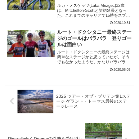
ルカ・メズゲッツ(Luka Mezgec)32歳
は、Mitchelton-Scottと契約延長となっ
た。これまでのキャリアで16勝をスプリ
ントで上げている。2022年末までの契約
2020.10.31
延長となったので、チームに7年間在籍す
ることになる。マイケル・...
ルート・ドクシタニー最終ステー
海外情報
ジのゴールはバラバラ 登りゴー
ルは面白い
ルート・ドクシタニーの最終ステージは
簡単なステージかと思っていたが、そう
でもなかったようだ。かなりバラバラに
なってゴールしている。フルームは完全
2020.08.05
にドメスティックな役割を果たしてお
り、かなり遅れてゴール。エガン・ベル
ナルとパヴェル・シヴァコフ...
2025 ツアー・オブ・ブリテン第1ステ
ージ ゲラント・トーマス最後のステ
ージレース
PinarelloからDogmaの性能を受け継い