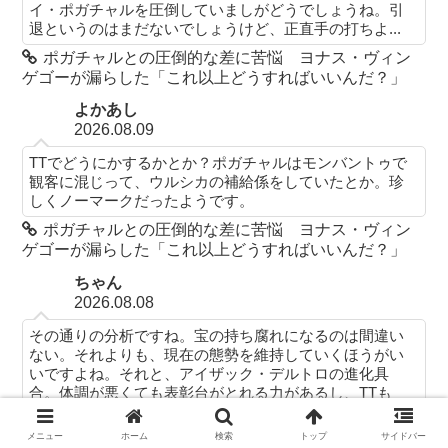
イ・ポガチャルを圧倒していましがどうでしょうね。引
退というのはまだないでしょうけど、正直手の打ちよ...
ポガチャルとの圧倒的な差に苦悩 ヨナス・ヴィン
ゲゴーが漏らした「これ以上どうすればいいんだ？」
よかあし
2026.08.09
TTでどうにかするかとか？ポガチャルはモンバントゥで
観客に混じって、ウルシカの補給係をしていたとか。珍
しくノーマークだったようです。
ポガチャルとの圧倒的な差に苦悩 ヨナス・ヴィン
ゲゴーが漏らした「これ以上どうすればいいんだ？」
ちゃん
2026.08.08
その通りの分析ですね。宝の持ち腐れになるのは間違い
ない。それよりも、現在の態勢を維持していくほうがい
いですよね。それと、アイザック・デルトロの進化具
合。体調が悪くても表彰台がとれる力があるし、TTも
進...
メニュー
ホーム
検索
トップ
サイドバー
アイザック・デルトロがUAE Team Emirates - XRG