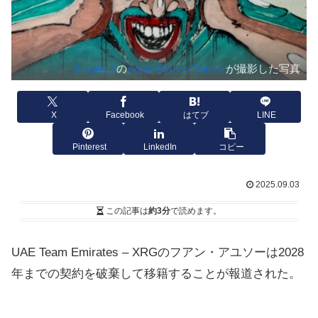
Unsplash
の
Aarón Blanco Tejedor
が撮影した写真
X
Facebook
はてブ
LINE
Pinterest
LinkedIn
コピー
2025.09.03
この記事は
約3分
で読めます。
UAE Team Emirates – XRGのフアン・アユソーは2028
年までの契約を破棄して移籍することが報道された。