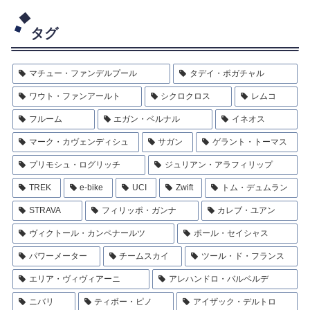
タグ
マチュー・ファンデルプール
タデイ・ポガチャル
ワウト・ファンアールト
シクロクロス
レムコ
フルーム
エガン・ベルナル
イネオス
マーク・カヴェンディシュ
サガン
ゲラント・トーマス
プリモシュ・ログリッチ
ジュリアン・アラフィリップ
TREK
e-bike
UCI
Zwift
トム・デュムラン
STRAVA
フィリッポ・ガンナ
カレブ・ユアン
ヴィクトール・カンペナールツ
ポール・セイシャス
パワーメーター
チームスカイ
ツール・ド・フランス
エリア・ヴィヴィアーニ
アレハンドロ・バルベルデ
ニバリ
ティボー・ピノ
アイザック・デルトロ