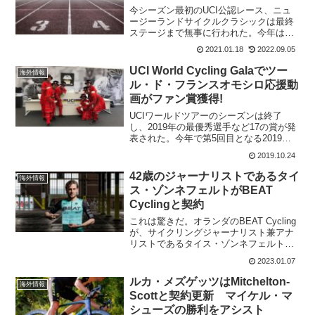
今シーズン最初のUCI公認レース、ニュ
ージーランドサイクルクラシックは最終
ステージまで無事に行われた。今年は、
ひょっとするとレースがないのかと思っ
2021.01.18
2022.09.05
ていたほどだからホッとした感じだ。ク
イーンステージとなった、第4ステージで
UCI World Cycling Galaでツー
海外情報
はJumbo-Vis...
ル・ド・フランスオモシロ応援動
画がファン賞獲得!
UCIワールドツアーのシーズンは終了
し、2019年の最優秀選手など17の賞が発
表された。今年で第5回目となる2019
UCI Cycling Galaは、過去2年と同様に中
2019.10.24
国南部の桂林でツアー・オブ・グアンシ
ーのレース終了後に行われた。20...
42歳のジャーナリストであるタイ
海外情報
ス・ゾンネフェルトがBEAT
Cyclingと契約
これは驚きだ。オランダのBEAT Cycling
が、サイクリングジャーナリスト兼アナ
リストであるタイス・ゾンネフェルト
(Thijs Zonneveld)42歳と契約を結んだ。
2023.01.07
BEAT Cyclingには、狭いハンドルバーで
走るヤン・ウィレム...
ルカ・メズゲッツはMitchelton-
海外情報
Scottと契約更新 マイケル・マ
シューズの勝利をアシスト