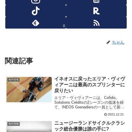
0
ちゃん
関連記事
イネオスに戻ったエリア・ヴィヴ
海外情報
ィアーニは最高のスプリンターに
戻りたい
エリア・ヴィヴィアーニは、Cofidis,
Solutions Créditsの2シーズンの低迷を経
て、INEOS Grenadiersの一員として新年
を迎える。このイタリアを代表する最強
2021.12.21
スプリンターの一人は、リセットして勝
利の道に戻ること...
ニュージーランドサイクルクラシ
海外情報
ック総合優勝は誰の手に?