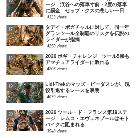
ージ 渓谷への落車寸前・2度の落車
に罰金 セップ・クスの悲しい一日
4333 views
タデイ・ポガチャルに対して、同一年
グランツール全制覇のリスクを伝説の
ライダーが指摘
4250 views
2026 ポギ・チャレンジ ツール5勝も
アマチュアライダーに敗れる
4206 views
Lidl-Trekのマッズ・ピーダスンが、現
役引退するレースを表明
4039 views
2026 ツール・ド・フランス第19ステ
ージ レムコ・エヴェネプールはモト
バイクに阻まれる
3548 views