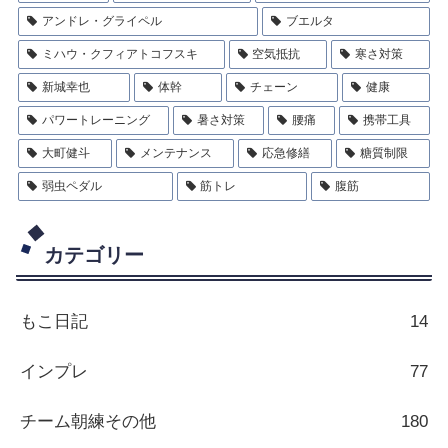
アンドレ・グライペル
ブエルタ
ミハウ・クフィアトコフスキ
空気抵抗
寒さ対策
新城幸也
体幹
チェーン
健康
パワートレーニング
暑さ対策
腰痛
携帯工具
大町健斗
メンテナンス
応急修繕
糖質制限
弱虫ペダル
筋トレ
腹筋
カテゴリー
もこ日記
14
インプレ
77
チーム朝練その他
180