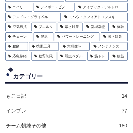
ニバリ
ティボー・ピノ
アイザック・デルトロ
アンドレ・グライペル
ミハウ・クフィアトコフスキ
空気抵抗
ブエルタ
寒さ対策
新城幸也
体幹
チェーン
健康
パワートレーニング
暑さ対策
腰痛
携帯工具
大町健斗
メンテナンス
応急修繕
糖質制限
弱虫ペダル
筋トレ
腹筋
カテゴリー
もこ日記
14
インプレ
77
チーム朝練その他
180