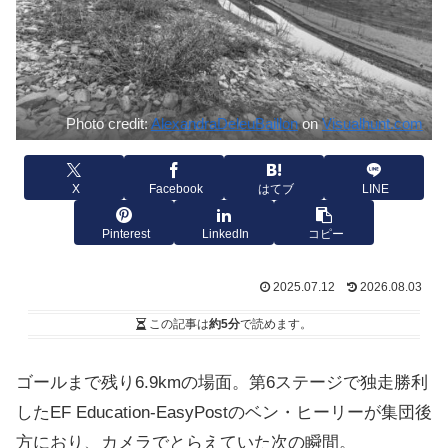
Photo credit:
AlexandraDeleuBaillon
on
Visualhunt.com
X
Facebook
はてブ
LINE
Pinterest
LinkedIn
コピー
2025.07.12
2026.08.03
この記事は
約5分
で読めます。
ゴールまで残り6.9kmの場面。第6ステージで独走勝利
したEF Education-EasyPostのベン・ヒーリーが集団後
方におり、カメラでとらえていた次の瞬間。