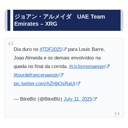
ジョアン・アルメイダ UAE Team
Emirates – XRG
Dia duro no
#TDF2025
para Louis Barre,
Joao Almeida e os demais envolvidos na
queda no final da corrida.
#ciclismonaespn
#tourdefrancenaespn
pic.twitter.com/AZHbOsRaUI
— BikeBlz (@BikeBlz)
July 11, 2025