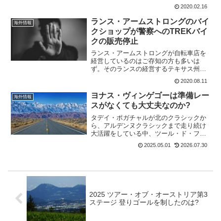
Murcia)の第1ステージのコースの安全性
2020.02.16
について満足してなかった。トレンティ
ンは、今...
ランス・アームストロングのバイ
海外情報
クショップが警察へのTREKバイ
クの販売停止
ランス・アームストロングが自転車店を
経営しているのはご存知の方も多いは
ず。そのランスの経営するテキサス州オ
ースティンのMellow Johnny'sバイクショ
2020.08.11
ップは、警察発行のTREKバイクとアク
セサリーの購入、再販売、サービスを中
ヨナス・ヴィンゲゴーは準備レー
海外情報
止するこ...
スがなくても大丈夫なのか?
タデイ・ポガチャルが北のクラシックか
ら、アルデンヌクラシックまで走り続け
大活躍をしている中、ツール・ド・フラ
ンスで最大のライバルとなりそうなヨナ
2025.05.01
2026.07.30
ス・ヴィンゲゴーはレース出場も少な
い。これはパリ～ニースで落車して脳震
盪の症状も出たこともあるが...
2025 ツアー・オブ・オーストリア第3
ステージ 登りゴールを制したのは?