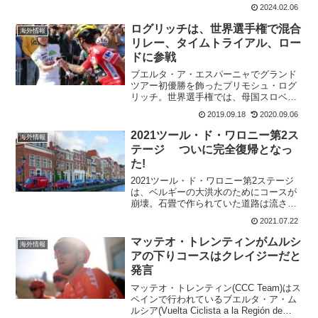
て、行われたエクアドル選手権ロードだ
2024.02.06
けど、なんとこの表彰式で出てきた商品
が凄い。丸焼きが～The sprint...
ログリッチは、世界選手権で混合
海外情報
リレー、タイムトライアル、ロー
ドに参戦
ブエルタ・ア・エスパーニャでグランド
ツアー初優勝を飾ったプリモシュ・ログ
リッチ。世界選手権では、母国スロベニ
アのために、男女混合リレー・タイムト
2019.09.18
2020.09.06
ライヤル・ロードレースと全ての種目に
出場する。特に、タイムトライヤルでは
2021ツール・ド・ワロニー第2ス
海外情報
有力選手が不在なので、現...
テージ ついに完全復帰となっ
た!
2021ツール・ド・ワロニー第2ステージ
は、ベルギーの大洪水のためにコースが
崩壊。石畳で作られていた道路は流され
て走れない状態だった。レース主催者は
2021.07.22
急遽ゾルダーサーキットで4kmの周回コ
ースに変更。選手は、フラットのサーキ
マッテオ・トレンティンがムルシ
海外情報
ットを30周全力疾...
アの下りコースはクレイジーだと
発言
マッテオ・トレンティン(CCC Team)はス
ペインで行われているブエルタ・ア・ム
ルシア(Vuelta Ciclista a la Región de