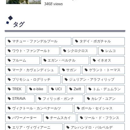
3468 views
タグ
マチュー・ファンデルプール
タデイ・ポガチャル
ワウト・ファンアールト
シクロクロス
レムコ
フルーム
エガン・ベルナル
イネオス
マーク・カヴェンディシュ
サガン
ゲラント・トーマス
プリモシュ・ログリッチ
ジュリアン・アラフィリップ
TREK
e-bike
UCI
Zwift
トム・デュムラン
STRAVA
フィリッポ・ガンナ
カレブ・ユアン
ヴィクトール・カンペナールツ
ポール・セイシャス
パワーメーター
チームスカイ
ツール・ド・フランス
エリア・ヴィヴィアーニ
アレハンドロ・バルベルデ