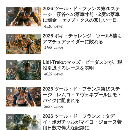
2026 ツール・ド・フランス第20ステ
ージ 渓谷への落車寸前・2度の落車
に罰金 セップ・クスの悲しい一日
4318 views
2026 ポギ・チャレンジ ツール5勝も
アマチュアライダーに敗れる
4158 views
Lidl-Trekのマッズ・ピーダスンが、現
役引退するレースを表明
4029 views
2026 ツール・ド・フランス第19ステ
ージ レムコ・エヴェネプールはモト
バイクに阻まれる
3537 views
2026 ツール・ド・フランス：タデ
イ・ポガチャルがマイヨ・ジョーヌ着
用日数で偉大な記録に