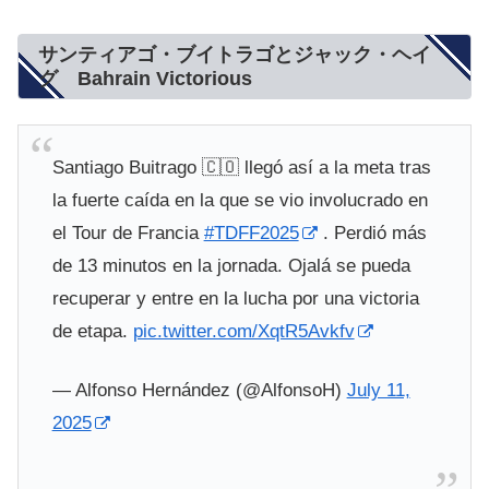
サンティアゴ・ブイトラゴとジャック・ヘイ
グ Bahrain Victorious
Santiago Buitrago 🇨🇴 llegó así a la meta tras
la fuerte caída en la que se vio involucrado en
el Tour de Francia
#TDFF2025
. Perdió más
de 13 minutos en la jornada. Ojalá se pueda
recuperar y entre en la lucha por una victoria
de etapa.
pic.twitter.com/XqtR5Avkfv
— Alfonso Hernández (@AlfonsoH)
July 11,
2025