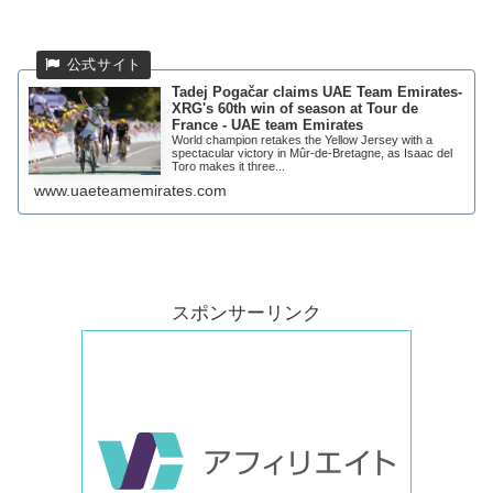
Tadej Pogačar claims UAE Team Emirates-
XRG's 60th win of season at Tour de
France - UAE team Emirates
World champion retakes the Yellow Jersey with a
spectacular victory in Mûr-de-Bretagne, as Isaac del
Toro makes it three...
www.uaeteamemirates.com
スポンサーリンク