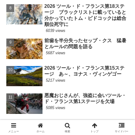
2026 ツール・ド・フランス第18ステ
ージ ブラックリストに載っていると
分かっていたトム・ピドコックは総合
順位死守に
6039 views
前歯を半分失ったセップ・クス 猛暑
とルールの問題を語る
5687 views
2026 ツール・ド・フランス第15ステ
ージ あ～、ヨナス・ヴィンゲゴー
5217 views
悪魔おじさんが、強盗に会いツール・
ド・フランス第1ステージを欠場
5085 views
Red Bull - BORA - hansgroheのプリ
モッシュ・ログリッチが車にはねられ
メニュー
ホーム
検索
トップ
サイドバー
る!