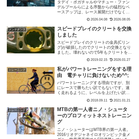
タデイ・ポガチャルやマチュー・ファン
デルプールらによる序盤からの猛烈なペ
ースアップは、レース展開だけでなく選
手の栄養補給戦略にも完全なパラダイム
2026.04.08
2026.08.05
シフトをもたらしている。過酷な石畳ク
ラシックを生き抜くためにプロトンが取
スピードプレイのクリートを交換
メンテナンス
り入れている最新の高炭水...
しました
スピードプレイのクリートの金具(Cリン
グ)が破損したのでクリートの交換となり
ました。壊れないので5年もクリートを使
用していたことになります。破損した記
2019.02.15
2026.01.27
事はこちらです。そういえば、少し前か
ら音がしたり金具(Cリング)の位置がずれ
私がパワートレーニングをする理
トレーニング
たりしてたんで...
由 電チャリに負けないため^^;
パワートレーニングする理由ですが、別
にレースで勝ちたい訳でもないです。速
く走れるように、レベルを上げたい訳で
もない。では、なにかというと住んでい
2018.09.11
2021.01.21
る場所が関係してきます。登りが長い自
分の住んでいる場所は山の中腹にあり登
MTBの第一人者ニノ・シュータ
トレーニング
りの距離は約2キロ。写真...
ーのプロフィットネストレーニン
グ
ニノ・シューターはMTB界の第一人者。
2016リオデジャネイロオリンピック金メ