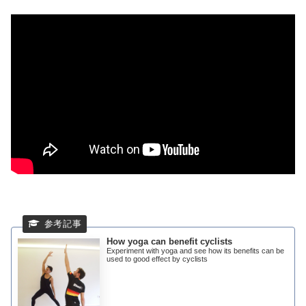
How yoga can benefit cyclists
Experiment with yoga and see how its benefits can be
used to good effect by cyclists