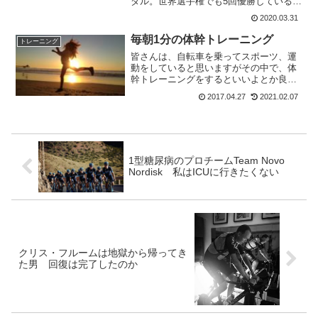
ダル。世界選手権でも5回優勝しているス
ーパースターだ。東京オリンピックで
2020.03.31
は、マチュー・ファンデルプールとの対
決が楽しみだったのに見れないのは残
毎朝1分の体幹トレーニング
トレーニング
念。マチュー・ファン...
皆さんは、自転車を乗ってスポーツ、運
動をしていると思いますがその中で、体
幹トレーニングをするといいよとか良く
情報として聞いていると思います。それ
2017.04.27
2021.02.07
とか、ウエートトレーニングをしたほう
が良いとか聞くと思います。昨年ジロデ
ェイタリアに出場したキナ...
1型糖尿病のプロチームTeam Novo
Nordisk 私はICUに行きたくない
クリス・フルームは地獄から帰ってき
た男 回復は完了したのか