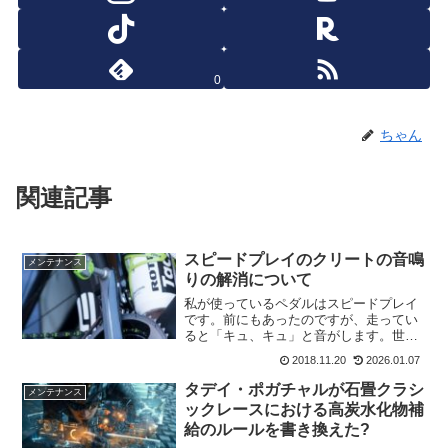
0
ちゃん
関連記事
スピードプレイのクリートの音鳴
メンテナンス
りの解消について
私が使っているペダルはスピードプレイ
です。前にもあったのですが、走ってい
ると「キュ、キュ」と音がします。世の
中のサイクリストで、クリートから音を
2018.11.20
2026.01.07
出して走っている人はいないでしょう。
もしいたら音鳴りの解消となるかもしれ
タデイ・ポガチャルが石畳クラシ
メンテナンス
ません。スピードプレイの...
ックレースにおける高炭水化物補
給のルールを書き換えた?