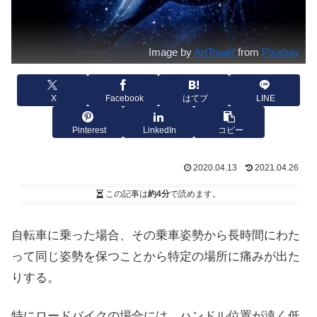
Image by
ArtTower
from
Pixabay
X
Facebook
はてブ
LINE
Pinterest
LinkedIn
コピー
2020.04.13
2021.04.26
この記事は
約4分
で読めます。
自転車に乗った場合、その乗車姿勢から長時間にわた
って同じ姿勢を保つことから特定の場所に痛みが出た
りする。
特にロードバイクの場合には、ハンドル位置が遠く低