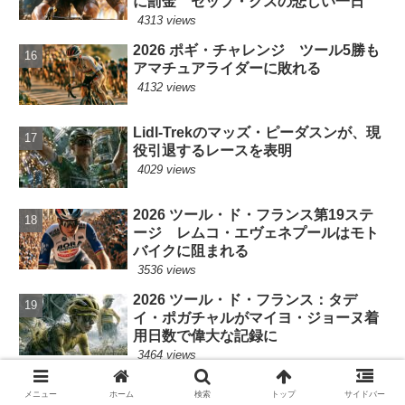
に罰金 セップ・クスの悲しい一日
4313 views
2026 ポギ・チャレンジ ツール5勝も
アマチュアライダーに敗れる
4132 views
Lidl-Trekのマッズ・ピーダスンが、現
役引退するレースを表明
4029 views
2026 ツール・ド・フランス第19ステ
ージ レムコ・エヴェネプールはモト
バイクに阻まれる
3536 views
2026 ツール・ド・フランス：タデ
イ・ポガチャルがマイヨ・ジョーヌ着
用日数で偉大な記録に
3464 views
2026 ツール・ド・フランス第20ステ
メニュー
ホーム
検索
トップ
サイドバー
ージ : タデイ・ポガチャルは何故アイ