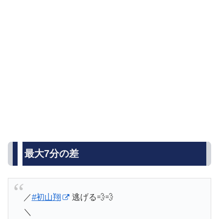
最大7分の差
／
#初山翔
逃げる💨💨
＼