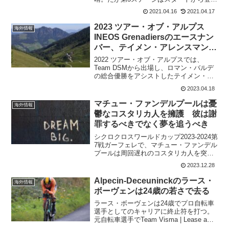
ていく。山岳に弱いライダーは淘汰され
2021.04.16
2021.04.17
ていくだろう。総合ではマイルズ・スコ
ットソン(Groupama – FDJ)が32秒のリ
2023 ツアー・オブ・アルプス
海外情報
ー...
INEOS Grenadiersのエースナン
バー、テイメン・アレンスマンが
落ちる
2022 ツアー・オブ・アルプスでは、
Team DSMから出場し、ロマン・バルデ
の総合優勝をアシストしたテイメン・ア
レンスマン。自らも総合3位に入る走りを
2023.04.18
見せていた。今シーズンから、INEOS
Grenadiersに移籍したテイメン・アレ
マチュー・ファンデルプールは憂
海外情報
ン...
鬱なコスタリカ人を擁護 彼は謝
罪するべきでなく夢を追うべき
シクロクロスワールドカップ2023-2024第
7戦ガーフェレで、マチュー・ファンデル
プールは周回遅れのコスタリカ人を突き
飛ばしてしまった。これはファンの差し
2023.12.28
だしたカメラに応じていたフェリペ・ニ
ストロム選手がコース内によってきたか
Alpecin-Deceuninckのラース・
海外情報
らだった。そ...
ボーヴェンは24歳の若さで去る
ラース・ボーヴェンは24歳でプロ自転車
選手としてのキャリアに終止符を打つ。
元自転車選手でTeam Visma | Lease a
Bikeのスポーツディレクターのヤン・ボ