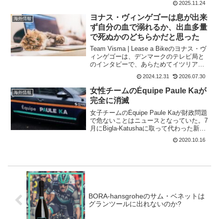
2025.11.24
ーヴェンの息子であるラース・ボーヴェ
ンは、Alpecin-Deceun...
ヨナス・ヴィンゲゴーは息が出来
海外情報
ず自分の血で溺れるか、出血多量
で死ぬかのどちらかだと思った
Team Visma | Lease a Bikeのヨナス・ヴ
ィンゲゴーは、デンマークのテレビ局と
のインタビーで、あらためてイツリア・
バスクカントリーの事故直後について語
2024.12.31
2026.07.30
っている。奥さんも一緒で、事故後の家
族の切迫した様子などを赤裸々に告白...
女性チームのÉquipe Paule Kaが
海外情報
完全に消滅
女子チームのÉquipe Paule Kaが財政問題
で危ないことはニュースとなっていた。7
月にBigla-Katushaに取って代わった新し
いPauleKaは、発表された4年間のコミッ
2020.10.16
トメントを実行できない。フランスのフ
ァッションブランドP...
BORA-hansgroheのサム・ベネットは
グランツールに出れないのか?