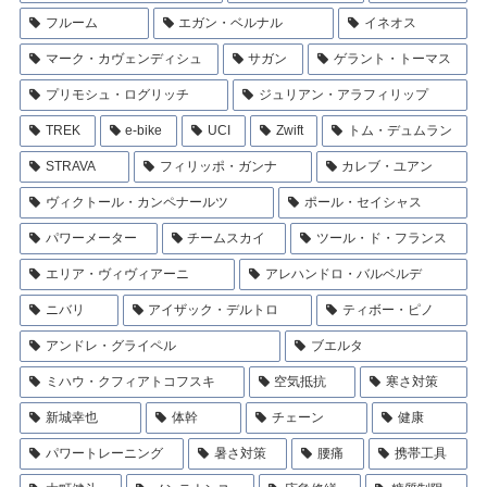
フルーム
エガン・ベルナル
イネオス
マーク・カヴェンディシュ
サガン
ゲラント・トーマス
プリモシュ・ログリッチ
ジュリアン・アラフィリップ
TREK
e-bike
UCI
Zwift
トム・デュムラン
STRAVA
フィリッポ・ガンナ
カレブ・ユアン
ヴィクトール・カンペナールツ
ポール・セイシャス
パワーメーター
チームスカイ
ツール・ド・フランス
エリア・ヴィヴィアーニ
アレハンドロ・バルベルデ
ニバリ
アイザック・デルトロ
ティボー・ピノ
アンドレ・グライペル
ブエルタ
ミハウ・クフィアトコフスキ
空気抵抗
寒さ対策
新城幸也
体幹
チェーン
健康
パワートレーニング
暑さ対策
腰痛
携帯工具