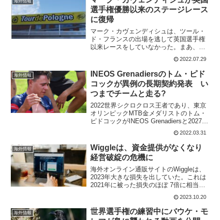
海外情報
選手権優勝以来のステージレース
に復帰
マーク・カヴェンディシュは、ツール・
ド・フランスの出場を逃して英国選手権
以来レースをしていなかった。まあ、ツ
ールの期間中はレースが少ないので当然
2022.07.29
なのだけど。カヴは、7月30日から8月5
日にかけて開催されるツール・ド・ポロ
INEOS Grenadiersのトム・ピド
海外情報
ーニュに参加すること...
コックが異例の長期契約発表 い
つまでチームと走る?
2022世界シクロクロス王者であり、東京
オリンピックMTB金メダリストのトム・
ピドコックがINEOS Grenadiersと2027年
までの延長契約を発表した。実に一気に5
2022.03.31
年もの延長だ。やはり、才能ある英国の
天才ライダーをチームは離すはずは...
Wiggleは、資金提供がなくなり
海外情報
経営破綻の危機に
海外オンライン通販サイトのWiggleは、
2023年大きな損失を出していた。これは
2021年に被った損失のほぼ 7倍に相当す
る。これだけでなく、今度は親会社の
2023.10.20
Signa Sports Unitedからの1億5,000万ユ
ーロの資金を撤退す...
世界選手権の練習中にバウケ・モ
海外情報