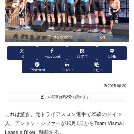
Photo credit:
Ronan Caroff
on
Visualhunt
X
Facebook
はてブ
LINE
Pinterest
LinkedIn
コピー
2025.08.20
この記事は
約2分
で読めます。
これは驚き。元トライアスロン選手で25歳のドイツ
人、アントン・シファーが10月1日からTeam Visma |
Lease a Bikeに移籍する。