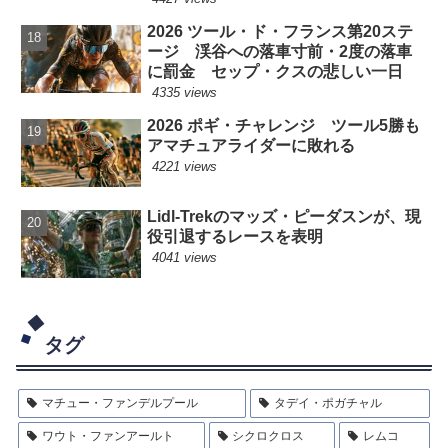
2026 ツール・ド・フランス第20ステ
ージ 渓谷への落車寸前・2度の落車
に罰金 セップ・クスの悲しい一日
4335 views
2026 ポギ・チャレンジ ツール5勝も
アマチュアライダーに敗れる
4221 views
Lidl-Trekのマッズ・ピーダスンが、現
役引退するレースを表明
4041 views
タグ
マチュー・ファンデルプール
タデイ・ポガチャル
ワウト・ファンアールト
シクロクロス
レムコ