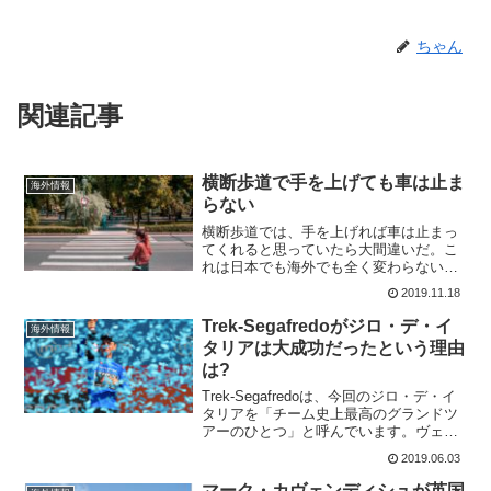
ちゃん
関連記事
横断歩道で手を上げても車は止ま
海外情報
らない
横断歩道では、手を上げれば車は止まっ
てくれると思っていたら大間違いだ。こ
れは日本でも海外でも全く変わらないみ
たい。実は、私も横断歩道を自転車で渡
2019.11.18
っていて車の影から来たバイクに跳ね飛
ばされたことがある(^-^;衝撃的な映像の
Trek-Segafredoがジロ・デ・イ
海外情報
事故が起こったのは...
タリアは大成功だったという理由
は?
Trek-Segafredoは、今回のジロ・デ・イ
タリアを「チーム史上最高のグランドツ
アーのひとつ」と呼んでいます。ヴェロ
ーナで2019年のGiro d'Italiaを終え、ジュ
2019.06.03
リオ・チッコーネとバウケ・モレマの活
躍で総合5位に輝き、チーム...
マーク・カヴェンディシュが英国