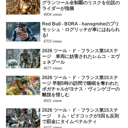
グランツール全制覇のリスクを伝説の
ライダーが指摘
4904 views
Red Bull - BORA - hansgroheのプリ
モッシュ・ログリッチが車にはねられ
る!
4703 views
2026 ツール・ド・フランス第14ステ
ージ 車両に妨害されたレムコ・エヴ
ェネプール
4677 views
2026 ツール・ド・フランス第15ステ
ージ 早朝5時の訪問で睡眠を奪われた
ポガチャルがヨナス・ヴィンゲゴーの
離脱を惜しむ
4501 views
2026 ツール・ド・フランス第15ステ
ージ トム・ピドコックが3回も反則
で罰金にタイムペナルティ
4427 views