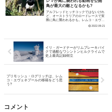
レマが鳥に襲われる動画を公開
鳥が最大の敵となるかも?
アルフレッドヒッチコックではないけれ
ど、オーストラリアのロードレースで実
際に鳥に襲われるかも。レムコ・エヴェ
ネプールも襲われたらしいけど、今回は
2022.09.21
Trek-Segafredoのバウケ・モレマが餌食
に～。オーストラリアでは、実際にライ
ダーを襲う...
イリ・ガードナーがリムブレーキバイ
クで過酷なワシントンヒルクライムで
史上最高記録樹立
プリモッシュ・ログリッチは、レム
コ・エヴェネプールの移籍をどう思
う?
コメント