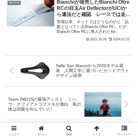
ード 3」コレクションでコラボした若手
Bianchiが発売したBianchi Oltre
機材情報
アーティス...
RCの目玉Air DeflectorがUCIか
ら違法だと確認 レースでは走れ
ない!
登場以来、ネットではどうなのかと、話
題となっているBianchi Oltre RC。だが、
Bianchi Oltre RCに導入されたAir
Deflectorが違法であり、UCI公認のレー
2022.10.26
2024.01.23
スイベントでの使用が許可されないこと
が発覚した。こ...
Selle San Marcoから2020モデル発
表 人間工学に基づいたカットアウト
デザイン採用
Team INEOSの最強アシスト ミハ
ウ・クフィアトコフスキが激白 私の
体は回復を叫んでいた!
コメント
メニュー
ホーム
検索
トップ
サイドバー