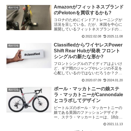
っているようだ。ランボルギーニだか
ら、カウンタックに乗るのかと思ったけ
Amazonがフィットネスブランド
機材情報
ど、そうではないみたい。...
のPelotonを買収するかも?
コロナのためにインドアトレーニングが
活況を呈している。だが、米国を中心に
展開しているフィットネスブランドの
PelotonがAmazonやNIKEなどに買収され
2022.02.08
2025.11.08
るのではないかと噂されている。Peloton
は、2019年9月に米国NASDAQ市...
ClassifiedからワイヤレスPower
機材情報
Shift Rear Hubが発表 フロント
シングルの新たな形か?
フロントシングルのアイディアはよいけ
ど、ギア間のジャンプやレンジの不足を
心配しているのではないだろうか？クラ
シファイド(classified)は、新しいパワー
2020.07.09
2024.01.20
シフトリアハブ(Power Shift rear hub)が
その答えを持っていると...
ポール・マッカトニーの娘ステ
機材情報
ラ・マッカトニーがCannondale
とコラボしてデザイン
ビートルズのポール・マッカートニーの
娘である英国のファッションデザイナ
ー、ステラ・マッカートニーは、18台の
手描きの自転車でcannondaleとコラボし
2021.11.13
た。カスタム自転車は、「ステラ シェア