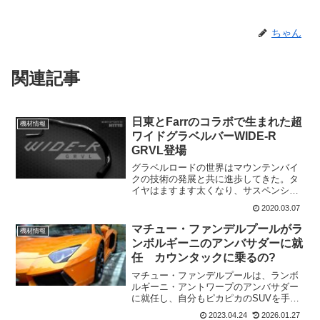
ちゃん
関連記事
日東とFarrのコラボで生まれた超
機材情報
ワイドグラベルバーWIDE-R
GRVL登場
グラベルロードの世界はマウンテンバイ
クの技術の発展と共に進歩してきた。タ
イヤはますます太くなり、サスペンショ
ンが導入され、短いステムとより広いハ
2020.03.07
ンドルバーに変化してきている。幅の広
いバーは空力的ではないが、コントロー
マチュー・ファンデルプールがラ
機材情報
ル性は向上する。アメリカ...
ンボルギーニのアンバサダーに就
任 カウンタックに乗るの?
マチュー・ファンデルプールは、ランボ
ルギーニ・アントワープのアンバサダー
に就任し、自分もピカピカのSUVを手に
入れて、春のパフォーマンスの栄光に浸
2023.04.24
2026.01.27