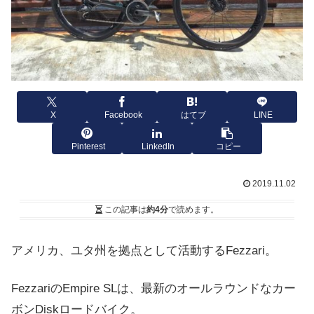
X
Facebook
はてブ
LINE
Pinterest
LinkedIn
コピー
2019.11.02
この記事は
約4分
で読めます。
アメリカ、ユタ州を拠点として活動するFezzari。
FezzariのEmpire SLは、最新のオールラウンドなカー
ボンDiskロードバイク。