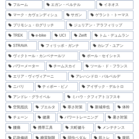
フルーム
エガン・ベルナル
イネオス
マーク・カヴェンディシュ
サガン
ゲラント・トーマス
プリモシュ・ログリッチ
ジュリアン・アラフィリップ
TREK
e-bike
UCI
Zwift
トム・デュムラン
STRAVA
フィリッポ・ガンナ
カレブ・ユアン
ヴィクトール・カンペナールツ
ポール・セイシャス
パワーメーター
チームスカイ
ツール・ド・フランス
エリア・ヴィヴィアーニ
アレハンドロ・バルベルデ
ニバリ
ティボー・ピノ
アイザック・デルトロ
アンドレ・グライペル
ミハウ・クフィアトコフスキ
空気抵抗
ブエルタ
寒さ対策
新城幸也
体幹
チェーン
健康
パワートレーニング
暑さ対策
腰痛
携帯工具
大町健斗
メンテナンス
応急修繕
糖質制限
弱虫ペダル
筋トレ
腹筋