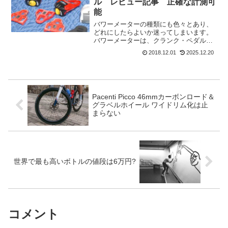
ル レビュー記事 正確な計測可
能
バワーメーターの種類にも色々とあり、
どれにしたらよいか迷ってしまいます。
バワーメーターは、クランク・ペダル・
ハブで計測出来るようになっているのが
2018.12.01
2025.12.20
主流です。今回は、LOOKのペダル型の
パワーペダルの初期のレビュー記事があ
ったのでどんなものか見...
Pacenti Picco 46mmカーボンロード＆
グラベルホイール ワイドリム化は止
まらない
世界で最も高いボトルの値段は6万円?
コメント