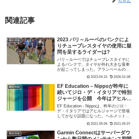
ちゃん
関連記事
2023 パリ～ルーベのパンクによ
機材情報
りチューブレスタイヤの使用に疑
問を呈するライダーは?
パリ～ルーベではチューブレスタイヤに
よるパンクで、タイヤが外れ大きな落車
が起こってしまった。アランベールの森
では、先頭集団を走るIsrael - Premier
2023.04.15
2026.01.08
Techのデレク・ジーがパンク。その後
に、Bahrain Victorious...
EF Education – Nippoが昨年に
機材情報
続いてジロ・デ・イタリアで特別
ジャージを公開 今年はアヒルな
し
EF Education - Nippoは、昨年のジロ・
デ・イタリアではアヒルジャージで登場
してかなり話題になった。ヘルメットも
アヒルでしたから面白かったですよね。
2021.05.06
2021.05.07
今年のテーマは、ユーフォリアと名付け
られたデザイン。デザインしたRapha
Garmin Connectはサーバーダウ
機材情報
は...
ンから数日間のメンテナンス期間