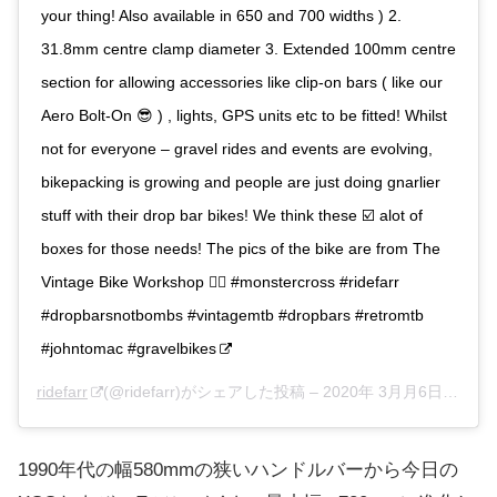
your thing! Also available in 650 and 700 widths ) 2.
31.8mm centre clamp diameter 3. Extended 100mm centre
section for allowing accessories like clip-on bars ( like our
Aero Bolt-On 😎 ) , lights, GPS units etc to be fitted! Whilst
not for everyone – gravel rides and events are evolving,
bikepacking is growing and people are just doing gnarlier
stuff with their drop bar bikes! We think these ☑️ alot of
boxes for those needs! The pics of the bike are from The
Vintage Bike Workshop 👍🏻 #monstercross #ridefarr
#dropbarsnotbombs #vintagemtb #dropbars #retromtb
#johntomac #gravelbikes
ridefarr
(@ridefarr)がシェアした投稿 –
2020年 3月月6日午後5時20分PST
1990年代の幅580mmの狭いハンドルバーから今日の