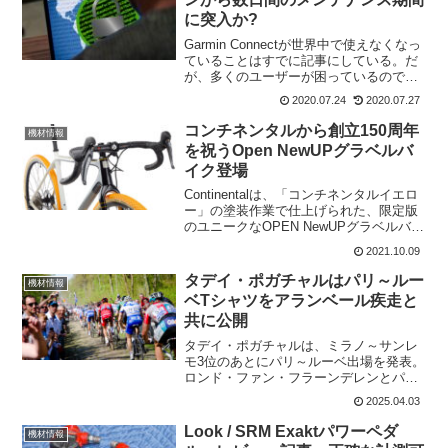
に突入か?
Garmin Connectが世界中で使えなくなっ
ていることはすでに記事にしている。だ
が、多くのユーザーが困っているので続
報を報告。Gaminのサービス全般のダウ
2020.07.24
2020.07.27
ン同社は現在、攻撃の余波に対処するた
めに数日間のメンテナンス期間を計画し
コンチネンタルから創立150周年
機材情報
ている...
を祝うOpen NewUPグラベルバ
イク登場
Continentalは、「コンチネンタルイエロ
ー」の塗装作業で仕上げられた、限定版
のユニークなOPEN NewUPグラベルバイ
クで150周年を祝っている。ドイツのオン
2021.10.09
ライン小売業者Bike-Componentsと提携
しており、タイヤはオー...
タデイ・ポガチャルはパリ～ルー
機材情報
ベTシャツをアランベール疾走と
共に公開
タデイ・ポガチャルは、ミラノ～サンレ
モ3位のあとにパリ～ルーベ出場を発表。
ロンド・ファン・フラーンデレンとパリ
～ルーベという2大モニュメントに次々と
2025.04.03
挑むことになる。ミラノ～サンレモで敗
れたマチュー・ファンデルプールとの戦
Look / SRM Exaktパワーペダ
機材情報
いとなると大方の予想...