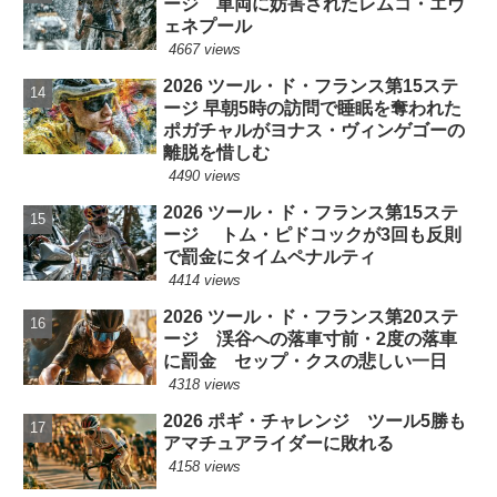
ージ 車両に妨害されたレムコ・エヴ
ェネプール
4667 views
2026 ツール・ド・フランス第15ステ
ージ 早朝5時の訪問で睡眠を奪われた
ポガチャルがヨナス・ヴィンゲゴーの
離脱を惜しむ
4490 views
2026 ツール・ド・フランス第15ステ
ージ トム・ピドコックが3回も反則
で罰金にタイムペナルティ
4414 views
2026 ツール・ド・フランス第20ステ
ージ 渓谷への落車寸前・2度の落車
に罰金 セップ・クスの悲しい一日
4318 views
2026 ポギ・チャレンジ ツール5勝も
アマチュアライダーに敗れる
4158 views