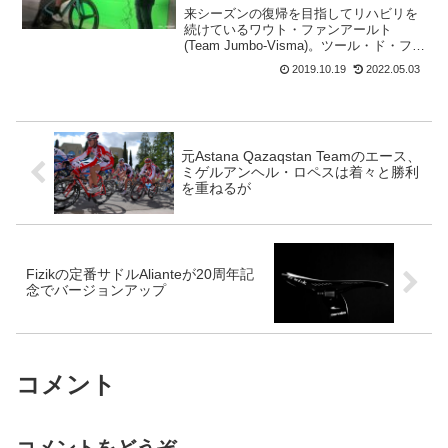
来シーズンの復帰を目指してリハビリを
続けているワウト・ファンアールト
(Team Jumbo-Visma)。ツール・ド・フラ
ンスでの個人タイムトライヤルでクラッ
2019.10.19
2022.05.03
シュしたケガからの復帰は時間のかかる
難しいものだ。だが、ワウト・ファンア
ールトは諦...
元Astana Qazaqstan Teamのエース、
ミゲルアンヘル・ロペスは着々と勝利
を重ねるが
Fizikの定番サドルAlianteが20周年記
念でバージョンアップ
コメント
コメントをどうぞ