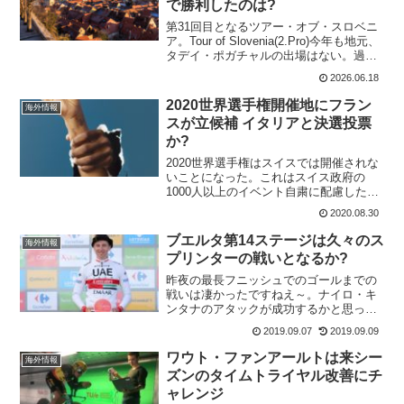
で勝利したのは?
第31回目となるツアー・オブ・スロベニ
ア。Tour of Slovenia(2.Pro)今年も地元、
タデイ・ポガチャルの出場はない。過去
の優勝者は 2025 アンダース・ハラン・
2026.06.18
ヨハネセン 2024 ジョバンニ・アレオッ
ティ 202...
2020世界選手権開催地にフラン
海外情報
スが立候補 イタリアと決選投票
か?
2020世界選手権はスイスでは開催されな
いことになった。これはスイス政府の
1000人以上のイベント自粛に配慮したも
のだ。これまで、レース開催ノウハウの
2020.08.30
ある、イタリアが開催地として立候補し
ていた。だが、8月29日にフランスも開催
ブエルタ第14ステージは久々のス
海外情報
地として立候補...
プリンターの戦いとなるか?
昨夜の最長フニッシュでのゴールまでの
戦いは凄かったですねえ～。ナイロ・キ
ンタナのアタックが成功するかと思って
ましたけど、追いつかれちゃいました
2019.09.07
2019.09.09
ね。そこからのタデイ・ポガチャルのア
タックは素晴らしかった。急こう配も関
ワウト・ファンアールトは来シー
海外情報
係なしで、プリモシュ・ログ...
ズンのタイムトライヤル改善にチ
ャレンジ