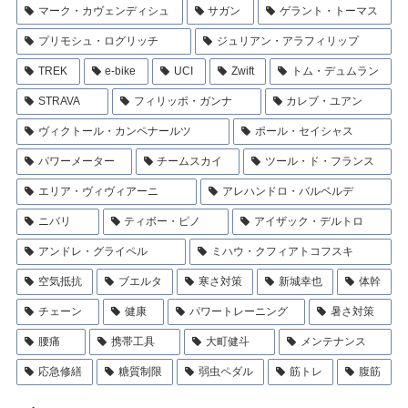
マーク・カヴェンディシュ
サガン
ゲラント・トーマス
プリモシュ・ログリッチ
ジュリアン・アラフィリップ
TREK
e-bike
UCI
Zwift
トム・デュムラン
STRAVA
フィリッポ・ガンナ
カレブ・ユアン
ヴィクトール・カンペナールツ
ポール・セイシャス
パワーメーター
チームスカイ
ツール・ド・フランス
エリア・ヴィヴィアーニ
アレハンドロ・バルベルデ
ニバリ
ティボー・ピノ
アイザック・デルトロ
アンドレ・グライペル
ミハウ・クフィアトコフスキ
空気抵抗
ブエルタ
寒さ対策
新城幸也
体幹
チェーン
健康
パワートレーニング
暑さ対策
腰痛
携帯工具
大町健斗
メンテナンス
応急修繕
糖質制限
弱虫ペダル
筋トレ
腹筋