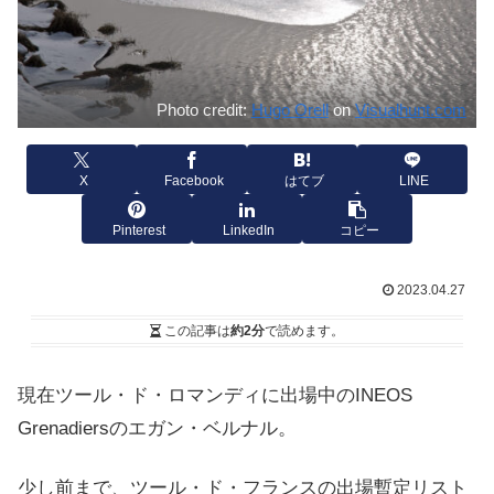
Photo credit:
Hugo Orell
on
Visualhunt.com
X
Facebook
はてブ
LINE
Pinterest
LinkedIn
コピー
2023.04.27
この記事は
約2分
で読めます。
現在ツール・ド・ロマンディに出場中のINEOS
Grenadiersのエガン・ベルナル。
少し前まで、ツール・ド・フランスの出場暫定リスト