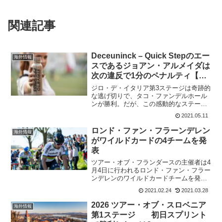
関連記事
Deceuninck – Quick Stepのエー
海外情報
スであるジョアン・アルメイダは
次の違反で1分のペナルティ【訂
正】
ジロ・デ・イタリア第3ステージは奇跡的
な逃げ切りで、タコ・ファンデルホール
ンが勝利。だが、この感動的なステージ
でも違反者が出てしてまっている。その
2021.05.11
一人が、Deceuninck - Quick Stepのエー
スであるジョアン・アルメイダだ。彼...
ロンド・ファン・フラーンデレン
海外情報
がワイルドカードの4チームを発
表
ツアー・オブ・フランダースの主催者は4
月4日に行われるロンド・ファン・フラー
ンデレンのワイルドカードチームを発表
した。昨年はコロナによって、秋の10月
2021.02.24
2021.03.28
開催となったが今年は通常のスケジュー
ルに戻っている。ワイルドカードチーム
2026 ツアー・オブ・スロベニア
海外情報
We presen...
第1ステージ 初日スプリント